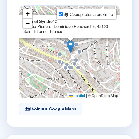
+
🏘 Copropriétés à proximité
×
Cabinet Syndic42
−
35 Rue Pierre et Dominique Ponchardier, 42100
Saint-Étienne, France
Leaflet
|
© OpenStreetMap
🗺 Voir sur Google Maps