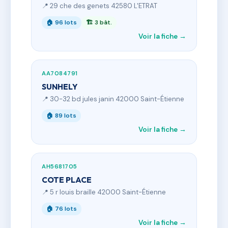
📍 29 che des genets 42580 L'ETRAT
🏠 96 lots
🏗 3 bât.
Voir la fiche →
AA7084791
SUNHELY
📍 30-32 bd jules janin 42000 Saint-Étienne
🏠 89 lots
Voir la fiche →
AH5681705
COTE PLACE
📍 5 r louis braille 42000 Saint-Étienne
🏠 76 lots
Voir la fiche →