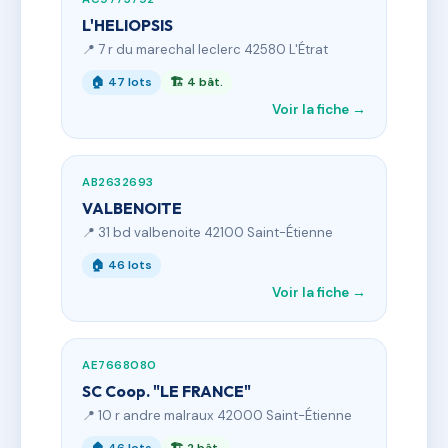
L'HELIOPSIS
📍 7 r du marechal leclerc 42580 L'Étrat
🏠 47 lots
🏗 4 bât.
Voir la fiche →
AB2632693
VALBENOITE
📍 31 bd valbenoite 42100 Saint-Étienne
🏠 46 lots
Voir la fiche →
AE7668080
SC Coop. "LE FRANCE"
📍 10 r andre malraux 42000 Saint-Étienne