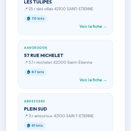
LES TULIPES
📍 25 r des villas 42100 SAINT-ETIENNE
🏠 70 lots
Voir la fiche →
AA9050006
57 RUE MICHELET
📍 57 r michelet 42000 Saint-Étienne
🏠 67 lots
Voir la fiche →
AB9320383
PLEIN SUD
📍 3 r amouroux 42100 SAIN T-ETIENNE
🏠 61 lots