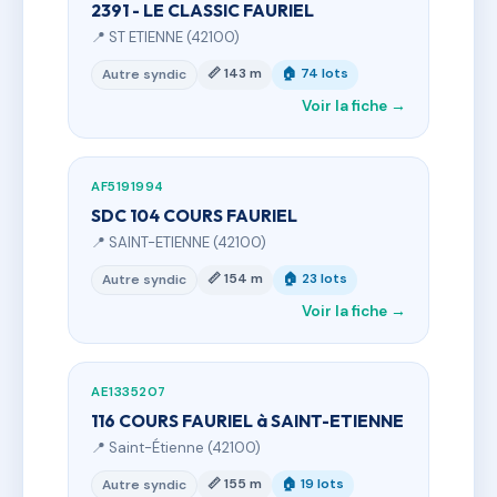
2391 - LE CLASSIC FAURIEL
📍 ST ETIENNE (42100)
📏 143 m
🏠 74 lots
Autre syndic
Voir la fiche →
AF5191994
SDC 104 COURS FAURIEL
📍 SAINT-ETIENNE (42100)
📏 154 m
🏠 23 lots
Autre syndic
Voir la fiche →
AE1335207
116 COURS FAURIEL à SAINT-ETIENNE
📍 Saint-Étienne (42100)
📏 155 m
🏠 19 lots
Autre syndic