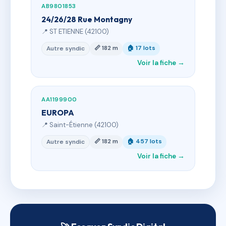
AB9801853
24/26/28 Rue Montagny
📍 ST ETIENNE (42100)
📏 182 m
🏠 17 lots
Autre syndic
Voir la fiche →
AA1199900
EUROPA
📍 Saint-Étienne (42100)
📏 182 m
🏠 457 lots
Autre syndic
Voir la fiche →