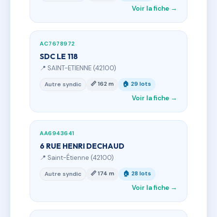
Voir la fiche →
AC7678972
SDC LE 118
📍 SAINT-ETIENNE (42100)
📏 162 m
🏠 29 lots
Autre syndic
Voir la fiche →
AA6943641
6 RUE HENRI DECHAUD
📍 Saint-Étienne (42100)
📏 174 m
🏠 28 lots
Autre syndic
Voir la fiche →