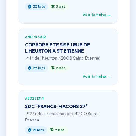
🏠 22 lots
🏗 3 bât.
Voir la fiche →
AH0754812
COPROPRIETE SISE 1 RUE DE
L'HEURTON A ST ETIENNE
📍 1 r de l'heurton 42000 Saint-Étienne
🏠 22 lots
🏗 2 bât.
Voir la fiche →
AE3221314
SDC "FRANCS-MACONS 27"
📍 27 r des francs macons 42100 Saint-
Étienne
🏠 21 lots
🏗 2 bât.