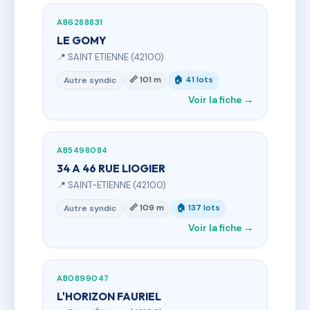
AB6288831
LE GOMY
📍 SAINT ETIENNE (42100)
📏 101 m
🏠 41 lots
Autre syndic
Voir la fiche →
AB5498084
34 A 46 RUE LIOGIER
📍 SAINT-ETIENNE (42100)
📏 109 m
🏠 137 lots
Autre syndic
Voir la fiche →
AB0899047
L'HORIZON FAURIEL