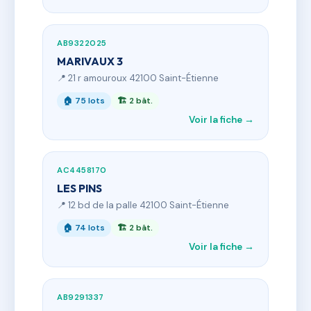
AB9322025
MARIVAUX 3
📍 21 r amouroux 42100 Saint-Étienne
🏠 75 lots
🏗 2 bât.
Voir la fiche →
AC4458170
LES PINS
📍 12 bd de la palle 42100 Saint-Étienne
🏠 74 lots
🏗 2 bât.
Voir la fiche →
AB9291337