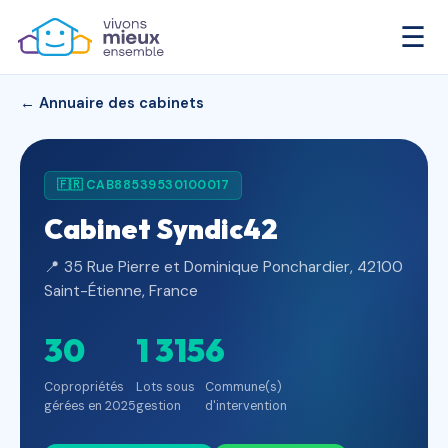
☰
← Annuaire des cabinets
🇫🇷 CAB88539530100017
Cabinet Syndic42
📍 35 Rue Pierre et Dominique Ponchardier, 42100
Saint-Étienne, France
30
1 315
6
Copropriétés
Lots sous
Commune(s)
gérées en 2025
gestion
d'intervention