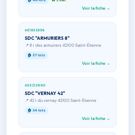
🏠 46 lots
🏗 2 bât.
Voir la fiche →
AE1832856
SDC "ARMURIERS 8"
📍 8 r des armuriers 42100 Saint-Étienne
🏠 37 lots
Voir la fiche →
AE3212990
SDC "VERNAY 42"
📍 42 r du vernay 42100 Saint-Étienne
🏠 34 lots
Voir la fiche →