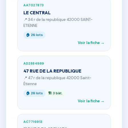
AA7027873
LE CENTRAL
📍 34 r de la republique 42000 SAINT-
ETIENNE
🏠 26 lots
Voir la fiche →
AD2884989
47 RUE DE LA REPUBLIQUE
📍 47 r de la republique 42000 Saint-
Étienne
🏠 26 lots
🏗 3 bât.
Voir la fiche →
AC7716913