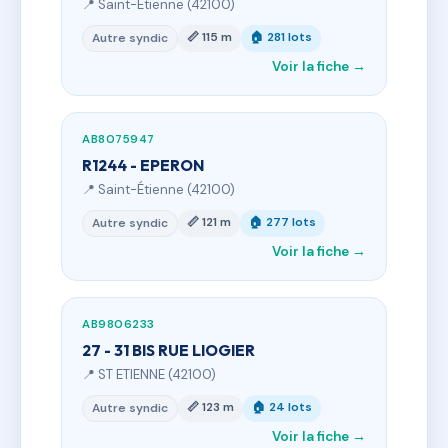
📍 Saint-Étienne (42100)
📏 115 m
🏠 281 lots
Autre syndic
Voir la fiche →
AB8075947
R1244 - EPERON
📍 Saint-Étienne (42100)
📏 121 m
🏠 277 lots
Autre syndic
Voir la fiche →
AB9806233
27 - 31 BIS RUE LIOGIER
📍 ST ETIENNE (42100)
📏 123 m
🏠 24 lots
Autre syndic
Voir la fiche →