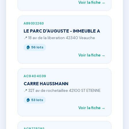
Voir la fiche →
AB9332263
LE PARC D'AUGUSTE - IMMEUBLE A
📍 18 av de la liberation 42340 Veauche
🏠 56 lots
Voir la fiche →
AC9404039
CARRE HAUSSMANN
📍 32T av de rochetaillee 42100 ST ETIENNE
🏠 53 lots
Voir la fiche →
AC9775792