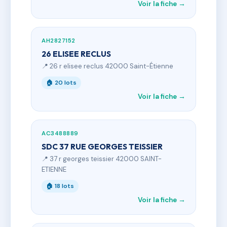
Voir la fiche →
AH2827152
26 ELISEE RECLUS
📍 26 r elisee reclus 42000 Saint-Étienne
🏠 20 lots
Voir la fiche →
AC3488889
SDC 37 RUE GEORGES TEISSIER
📍 37 r georges teissier 42000 SAINT-
ETIENNE
🏠 18 lots
Voir la fiche →