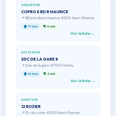
AG8092108
COPRO 8 BD R MAURICE
📍 8B bd robert maurice 42100 Saint-Étienne
🏠 17 lots
🏗 6 bât.
Voir la fiche →
AH7224058
SDC DE LA GARE 8
📍 8 av de la gare 42700 Firminy
🏠 14 lots
🏗 2 bât.
Voir la fiche →
AH3371218
12 ROZIER
📍 12 r du rozier 42100 Saint-Étienne