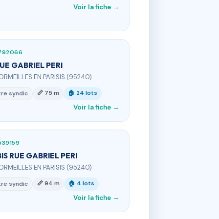
Voir la fiche →
792066
RUE GABRIEL PERI
ORMEILLES EN PARISIS (95240)
📏 75 m
🏠 24 lots
re syndic
Voir la fiche →
539159
BIS RUE GABRIEL PERI
ORMEILLES EN PARISIS (95240)
📏 94 m
🏠 4 lots
re syndic
Voir la fiche →