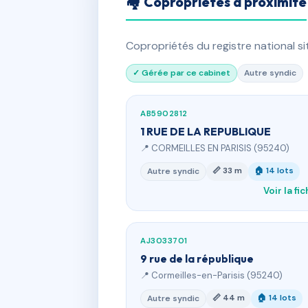
🏘 Copropriétés à proximité
Copropriétés du registre national s
✓ Gérée par ce cabinet
Autre syndic
AB5902812
1 RUE DE LA REPUBLIQUE
📍 CORMEILLES EN PARISIS (95240)
📏 33 m
🏠 14 lots
Autre syndic
Voir la fi
AJ3033701
9 rue de la république
📍 Cormeilles-en-Parisis (95240)
📏 44 m
🏠 14 lots
Autre syndic