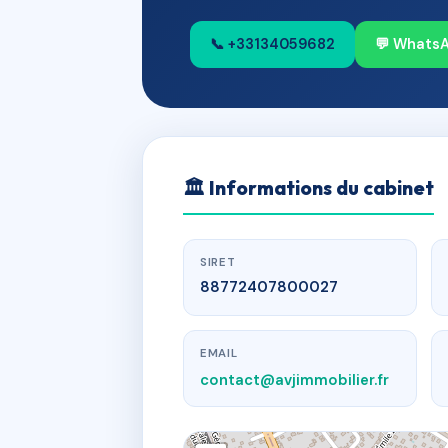
📞 +33134059682
💬 Whats
🏛
Informations du cabinet
SIRET
88772407800027
EMAIL
contact@avjimmobilier.fr