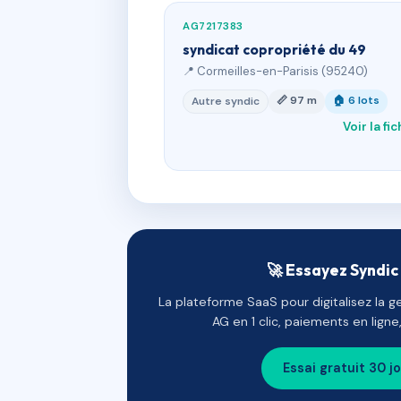
AG7217383
syndicat copropriété du 49
📍 Cormeilles-en-Parisis (95240)
📏 97 m
🏠 6 lots
Autre syndic
Voir la fi
🚀 Essayez Syndic 
La plateforme SaaS pour digitalisez la g
AG en 1 clic, paiements en lign
Essai gratuit 30 j