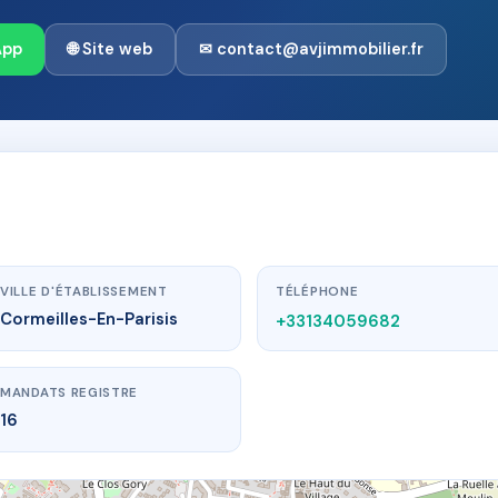
App
🌐 Site web
✉ contact@avjimmobilier.fr
VILLE D'ÉTABLISSEMENT
TÉLÉPHONE
Cormeilles-En-Parisis
+33134059682
MANDATS REGISTRE
16