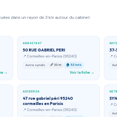
ituées dans un rayon de 3 km autour du cabinet.
AD6427447
AH7
50 RUE GABRIEL PERI
37-
📍 Cormeilles-en-Parisis (95240)
📍 C
📏 33 m
🏠 52 lots
Autre syndic
Aut
che →
Voir la fiche →
AD1335124
AE7
47 rue gabriel péri 95240
SYN
cormeilles en Parisis
📍 C
📍 Cormeilles-en-Parisis (95240)
Aut