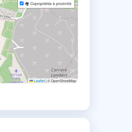
🏘 Copropriétés à proximité
Leaflet
|
© OpenStreetMap