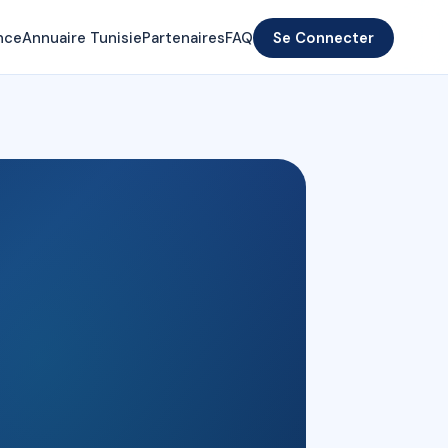
nce
Annuaire Tunisie
Partenaires
FAQ
Se Connecter