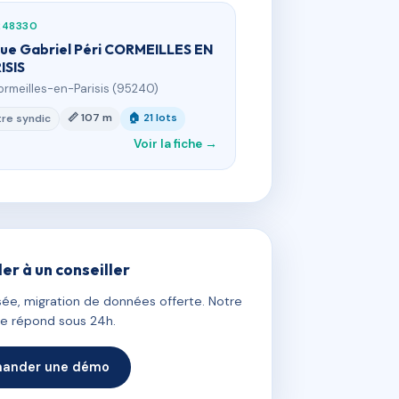
248330
rue Gabriel Péri CORMEILLES EN
ISIS
ormeilles-en-Parisis (95240)
📏 107 m
🏠 21 lots
re syndic
Voir la fiche →
ler à un conseiller
ée, migration de données offerte. Notre
e répond sous 24h.
ander une démo