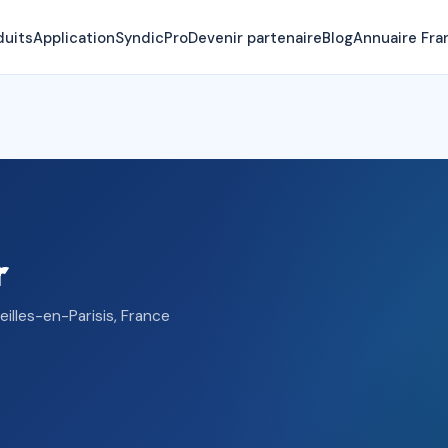
duits
Application
SyndicPro
Devenir partenaire
Blog
Annuaire Fra
r
illes-en-Parisis, France