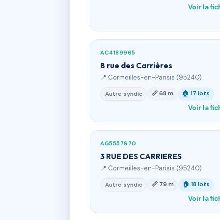
Voir la fi
AC4189965
8 rue des Carrières
📍 Cormeilles-en-Parisis (95240)
📏 68 m
🏠 17 lots
Autre syndic
Voir la fi
AG5557970
3 RUE DES CARRIERES
📍 Cormeilles-en-Parisis (95240)
📏 79 m
🏠 18 lots
Autre syndic
Voir la fi