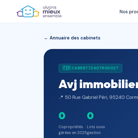
Nos pro
← Annuaire des cabinets
🇫🇷 CAB88772407800027
Avj immobilie
📍 50 Rue Gabriel Péri, 95240 Corme
0
0
Copropriétés
Lots sous
gérées en 2025
gestion