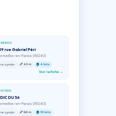
238900
39 rue Gabriel Péri
ormeilles-en-Parisis (95240)
📏 43 m
🏠 4 lots
re syndic
Voir la fiche →
907330
DIC DU 56
ormeilles-en-Parisis (95240)
📏 66 m
🏠 10 lots
re syndic