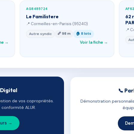
AG8485724
AF6
Le Familistere
62 
PAR
📍 Cormeilles-en-Parisis (95240)
📍 C
📏 98 m
🏠 8 lots
Autre syndic
Aut
che →
Voir la fiche →
Digital
📞 Par
estion de vos copropriétés.
Démonstration personnalis
e, conformité ALUR.
équip
ours →
Dem