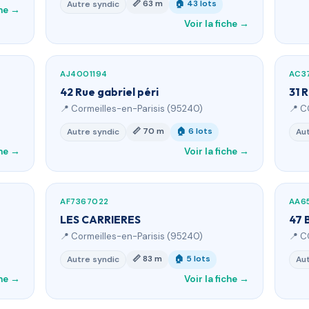
📏 63 m
🏠 43 lots
Autre syndic
che →
Voir la fiche →
AJ4001194
AC3
42 Rue gabriel péri
31 
📍 Cormeilles-en-Parisis (95240)
📍 C
📏 70 m
🏠 6 lots
Autre syndic
Aut
che →
Voir la fiche →
AF7367022
AA6
LES CARRIERES
47 
📍 Cormeilles-en-Parisis (95240)
📍 C
📏 83 m
🏠 5 lots
Autre syndic
Aut
che →
Voir la fiche →