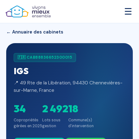
☰
← Annuaire des cabinets
🇫🇷 CAB88836652300015
IGS
📍 49 Rte de la Libération, 94430 Chennevières-
sur-Marne, France
34
2 492
18
Copropriétés
Lots sous
Commune(s)
gérées en 2025
gestion
d'intervention