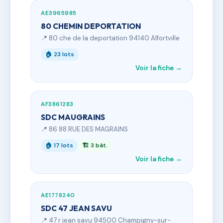
AE3965985
80 CHEMIN DEPORTATION
📍 80 che de la deportation 94140 Alfortville
🏠 23 lots
Voir la fiche →
AF3861283
SDC MAUGRAINS
📍 86 88 RUE DES MAGRAINS
🏠 17 lots
🏗 3 bât.
Voir la fiche →
AE1778240
SDC 47 JEAN SAVU
📍 47 r jean savu 94500 Champigny-sur-