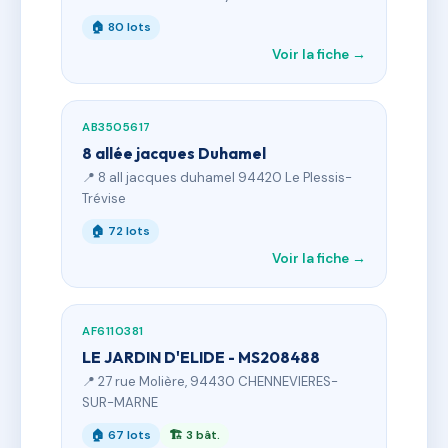
🏠 80 lots
Voir la fiche →
AB3505617
8 allée jacques Duhamel
📍 8 all jacques duhamel 94420 Le Plessis-
Trévise
🏠 72 lots
Voir la fiche →
AF6110381
LE JARDIN D'ELIDE - MS208488
📍 27 rue Molière, 94430 CHENNEVIERES-
SUR-MARNE
🏠 67 lots
🏗 3 bât.