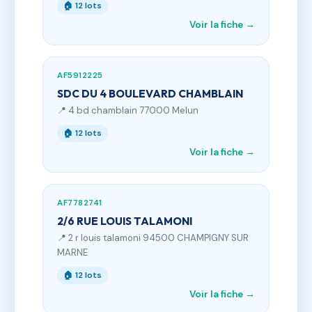
🏠 12 lots
Voir la fiche →
AF5912225
SDC DU 4 BOULEVARD CHAMBLAIN
📍 4 bd chamblain 77000 Melun
🏠 12 lots
Voir la fiche →
AF7782741
2/6 RUE LOUIS TALAMONI
📍 2 r louis talamoni 94500 CHAMPIGNY SUR
MARNE
🏠 12 lots
Voir la fiche →