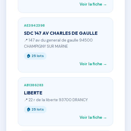
Voir la fiche →
AE3942398
SDC 147 AV CHARLES DE GAULLE
📍 147 av du general de gaulle 94500
CHAMPIGNY SUR MARNE
🏠 25 lots
Voir la fiche →
AB1386283
LIBERTE
📍 22 r de la liberte 93700 DRANCY
🏠 25 lots
Voir la fiche →