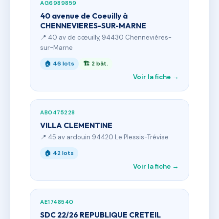
AG6989859
40 avenue de Coeuilly à
CHENNEVIERES-SUR-MARNE
📍 40 av de cœuilly, 94430 Chennevières-
sur-Marne
🏠 46 lots
🏗 2 bât.
Voir la fiche →
AB0475228
VILLA CLEMENTINE
📍 45 av ardouin 94420 Le Plessis-Trévise
🏠 42 lots
Voir la fiche →
AE1748540
SDC 22/26 REPUBLIQUE CRETEIL