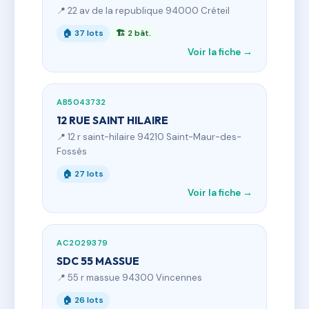
📍 22 av de la republique 94000 Créteil
🏠 37 lots
🏗 2 bât.
Voir la fiche →
AB5043732
12 RUE SAINT HILAIRE
📍 12 r saint-hilaire 94210 Saint-Maur-des-
Fossés
🏠 27 lots
Voir la fiche →
AC2029379
SDC 55 MASSUE
📍 55 r massue 94300 Vincennes
🏠 26 lots