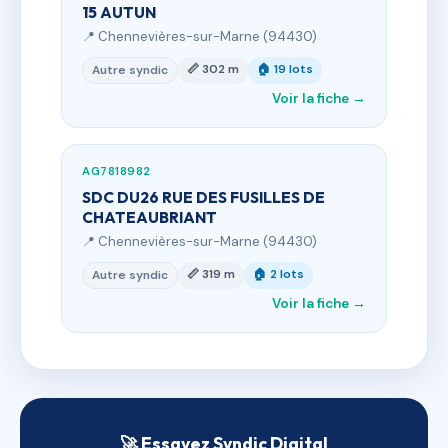
15 AUTUN
📍 Chennevières-sur-Marne (94430)
📏 302 m
🏠 19 lots
Autre syndic
Voir la fiche →
AG7818982
SDC DU26 RUE DES FUSILLES DE
CHATEAUBRIANT
📍 Chennevières-sur-Marne (94430)
📏 319 m
🏠 2 lots
Autre syndic
Voir la fiche →
🚀 Essayez Syndic Digital