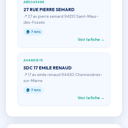
AB5045489
27 RUE PIERRE SEMARD
📍 27 av pierre semard 94210 Saint-Maur-
des-Fossés
🏠 7 lots
Voir la fiche →
AH4891875
SDC 17 EMILE RENAUD
📍 17 av emile renaud 94430 Chennevières-
sur-Marne
🏠 7 lots
Voir la fiche →