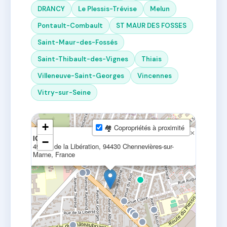
DRANCY
Le Plessis-Trévise
Melun
Pontault-Combault
ST MAUR DES FOSSES
Saint-Maur-des-Fossés
Saint-Thibault-des-Vignes
Thiais
Villeneuve-Saint-Georges
Vincennes
Vitry-sur-Seine
+
🏘 Copropriétés à proximité
×
IGS
−
49 Rte de la Libération, 94430 Chennevières-sur-
Marne, France