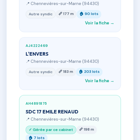
📍 Chennevières-sur-Marne (94430)
📏 177 m
🏠 90 lots
Autre syndic
Voir la fiche →
AJ4222469
L'ENVERS
📍 Chennevières-sur-Marne (94430)
📏 183 m
🏠 203 lots
Autre syndic
Voir la fiche →
AH4891875
SDC 17 EMILE RENAUD
📍 Chennevières-sur-Marne (94430)
📏 198 m
✓ Gérée par ce cabinet
🏠 7 lots