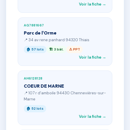
Voir la fiche →
AG7881667
Parc de l'Orme
📍 34 av rene panhard 94320 Thiais
🏠 57 lots
🏗 3 bât.
⚠ PPT
Voir la fiche →
AH6128128
COEUR DE MARNE
📍 107 r d'amboile 94430 Chennevières-sur-
Marne
🏠 52 lots
Voir la fiche →