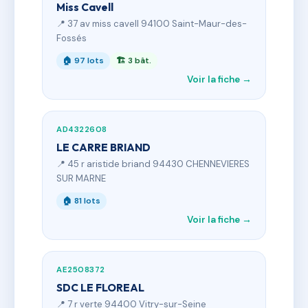
Miss Cavell
📍 37 av miss cavell 94100 Saint-Maur-des-
Fossés
🏠 97 lots
🏗 3 bât.
Voir la fiche →
AD4322608
LE CARRE BRIAND
📍 45 r aristide briand 94430 CHENNEVIERES
SUR MARNE
🏠 81 lots
Voir la fiche →
AE2508372
SDC LE FLOREAL
📍 7 r verte 94400 Vitry-sur-Seine