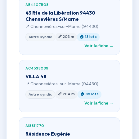
AB4407508
43 Rte de la Libération 94430
Chennevières S/Marne
📍 Chennevières-sur-Marne (94430)
📏 203 m
🏠 13 lots
Autre syndic
Voir la fiche →
AC4538039
VILLA 48
📍 Chennevières-sur-Marne (94430)
📏 204 m
🏠 85 lots
Autre syndic
Voir la fiche →
AI8811770
Résidence Eugénie