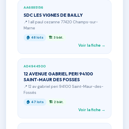
AA6885156
SDC LES VIGNES DE BAILLY
📍 1 all paul cezanne 77420 Champs-sur-
Marne
🏠 48 lots
🏗 3 bât.
Voir la fiche →
AD4944500
12 AVENUE GABRIEL PERI 94100
SAINT-MAUR DES FOSSES
📍 12 av gabriel peri 94100 Saint-Maur-des-
Fossés
🏠 47 lots
🏗 2 bât.
Voir la fiche →