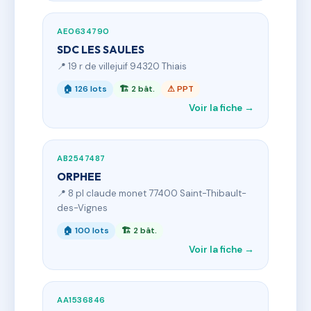
AE0634790
SDC LES SAULES
📍 19 r de villejuif 94320 Thiais
🏠 126 lots
🏗 2 bât.
⚠ PPT
Voir la fiche →
AB2547487
ORPHEE
📍 8 pl claude monet 77400 Saint-Thibault-
des-Vignes
🏠 100 lots
🏗 2 bât.
Voir la fiche →
AA1536846