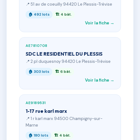
📍 51 av de coeuilly 94420 Le Plessis-Trévise
🏠 492 lots
🏗 4 bât.
Voir la fiche →
AE7810708
SDC LE RESIDENTIEL DU PLESSIS
📍 2 pl duquesnoy 94420 Le Plessis-Trévise
🏠 303 lots
🏗 6 bât.
Voir la fiche →
AE9189531
1-17 rue karl marx
📍 1 r karl marx 94500 Champigny-sur-
Marne
🏠 180 lots
🏗 4 bât.