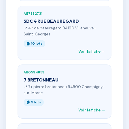
AE7882731
SDC 4 RUE BEAUREGARD
📍 4 r de beauregard 94190 Villeneuve-
Saint-Georges
🏠 10 lots
Voir la fiche →
AB0594853
7 BRETONNEAU
📍 7 r pierre bretonneau 94500 Champigny-
sur-Marne
🏠 9 lots
Voir la fiche →