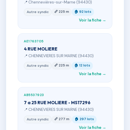
📍 Chennevières-sur-Marne (94430)
📏 225 m
🏠 92 lots
Autre syndic
Voir la fiche →
AE1763705
4 RUE MOLIERE
📍 CHENNEVIERES SUR MARNE (94430)
📏 225 m
🏠 12 lots
Autre syndic
Voir la fiche →
AB5537923
7 a 25 RUE MOLIERE - MS17296
📍 CHENNEVIERES SUR MARNE (94430)
📏 277 m
🏠 297 lots
Autre syndic
Voir la fiche →