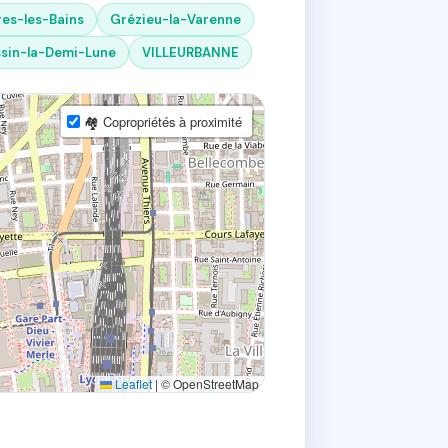
es-les-Bains
Grézieu-la-Varenne
sin-la-Demi-Lune
VILLEURBANNE
🏘 Copropriétés à proximité
Leaflet
|
© OpenStreetMap