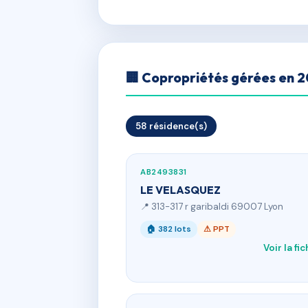
🏢 Copropriétés gérées en 
58 résidence(s)
AB2493831
LE VELASQUEZ
📍 313-317 r garibaldi 69007 Lyon
🏠 382 lots
⚠ PPT
Voir la fi