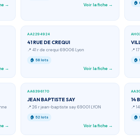
🏠 
che →
Voir la fiche →
AA2294924
AH0
41 RUE DE CREQUI
VIL
📍 41 r de crequi 69006 Lyon
📍 1
🏠 58 lots
🏠 
che →
Voir la fiche →
AA6396170
AA3
JEAN BAPTISTE SAY
14 
enne
📍 26 r jean-baptiste say 69001 LYON
📍 1
🏠 52 lots
🏠 
che →
Voir la fiche →