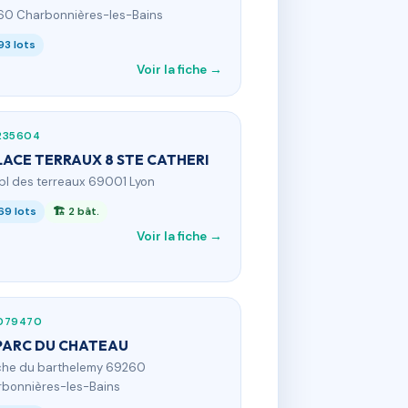
0 Charbonnières-les-Bains
93 lots
Voir la fiche →
235604
LACE TERRAUX 8 STE CATHERI
 pl des terreaux 69001 Lyon
69 lots
🏗 2 bât.
Voir la fiche →
079470
PARC DU CHATEAU
 che du barthelemy 69260
bonnières-les-Bains