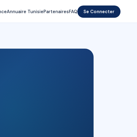
nce
Annuaire Tunisie
Partenaires
FAQ
Se Connecter