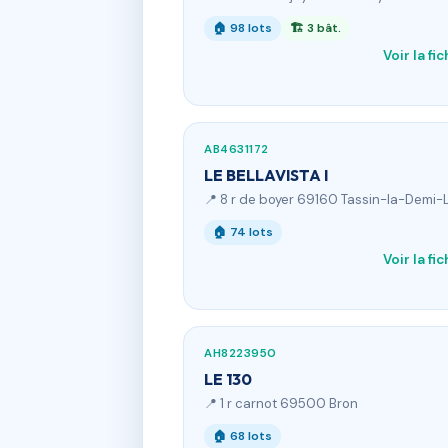
🏠 98 lots
🏗 3 bât.
Voir la fi
AB4631172
LE BELLAVISTA I
📍 8 r de boyer 69160 Tassin-la-Demi-
🏠 74 lots
Voir la fi
AH8223950
LE 130
📍 1 r carnot 69500 Bron
🏠 68 lots