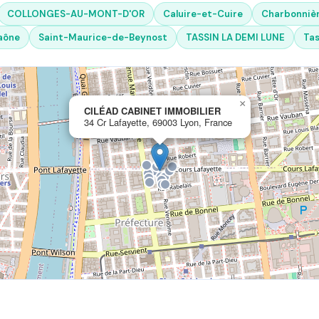
COLLONGES-AU-MONT-D'OR
Caluire-et-Cuire
Charbonnièr
aône
Saint-Maurice-de-Beynost
TASSIN LA DEMI LUNE
Tas
×
CILÉAD CABINET IMMOBILIER
34 Cr Lafayette, 69003 Lyon, France