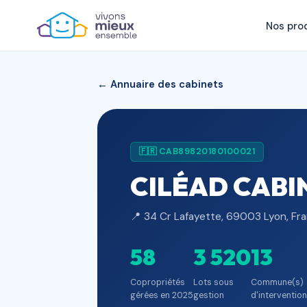
Nos pro
← Annuaire des cabinets
🇫🇷 CAB89820180100021
CILÉAD CABI
📍 34 Cr Lafayette, 69003 Lyon, Fr
58
3 520
13
Copropriétés
Lots sous
Commune(s)
gérées en 2025
gestion
d'intervention