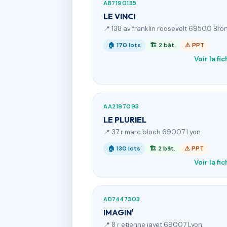
AB7190135
LE VINCI
📍 138 av franklin roosevelt 69500 Bro
🏠 170 lots
🏗 2 bât.
⚠ PPT
Voir la fi
AA2197093
LE PLURIEL
📍 37 r marc bloch 69007 Lyon
🏠 130 lots
🏗 2 bât.
⚠ PPT
Voir la fi
AD7447303
IMAGIN'
📍 8 r etienne jayet 69007 Lyon