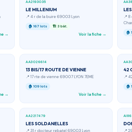
AA2193035
AA38
LE MILLENIUM
LES
n
📍 4 r de la buire 69003 Lyon
📍 8
Char
🏠 167 lots
🏗 3 bât.
🏠 
che →
Voir la fiche →
AA3026614
AA3
13 BIS/17 ROUTE DE VIENNE
42 
📍 17 rte de vienne 69007 LYON 7EME
📍 4
🏠 109 lots
🏠 
che →
Voir la fiche →
AA2217479
AI86
LES SOLDANELLES
DOM
📍 31 r docteur rebatel 69003 Lyon
📍 2