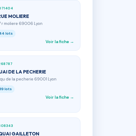
071404
RUE MOLIERE
7 r moliere 69006 Lyon
44 lots
Voir la fiche →
268787
UAI DE LA PECHERIE
 qu de la pecherie 69001 Lyon
39 lots
Voir la fiche →
808343
QUAI GAILLETON