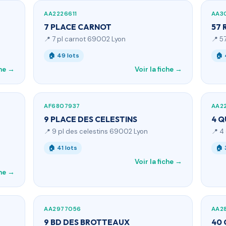
AA2226611
AA3
7 PLACE CARNOT
57 
📍 7 pl carnot 69002 Lyon
📍 5
🏠 49 lots
🏠 
che →
Voir la fiche →
AF6807937
AA2
9 PLACE DES CELESTINS
4 Q
📍 9 pl des celestins 69002 Lyon
📍 4
🏠 41 lots
🏠 
Voir la fiche →
che →
AA2977056
AA2
9 BD DES BROTTEAUX
40 