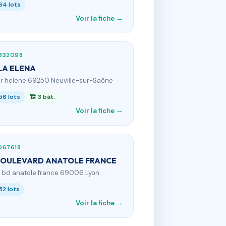
64 lots
Voir la fiche →
332098
LA ELENA
7 r helene 69250 Neuville-sur-Saône
56 lots
🏗 3 bât.
Voir la fiche →
067618
BOULEVARD ANATOLE FRANCE
4 bd anatole france 69006 Lyon
52 lots
Voir la fiche →