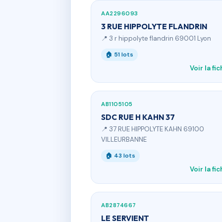
AA2296093
3 RUE HIPPOLYTE FLANDRIN
📍 3 r hippolyte flandrin 69001 Lyon
🏠 51 lots
Voir la fi
AB1105105
SDC RUE H KAHN 37
📍 37 RUE HIPPOLYTE KAHN 69100
VILLEURBANNE
🏠 43 lots
Voir la fi
AB2874667
LE SERVIENT