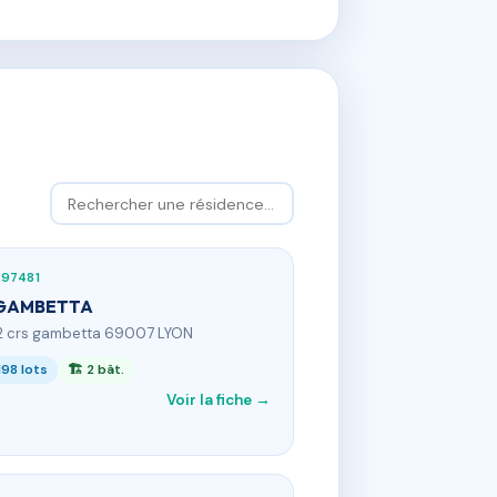
97481
 GAMBETTA
2 crs gambetta 69007 LYON
198 lots
🏗 2 bât.
Voir la fiche →