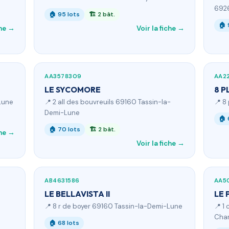
6926
🏠 95 lots
🏗 2 bât.
🏠 
che →
Voir la fiche →
AA3578309
AA2
LE SYCOMORE
8 P
Lune
📍 2 all des bouvreuils 69160 Tassin-la-
📍 8
Demi-Lune
🏠 
🏠 70 lots
🏗 2 bât.
che →
Voir la fiche →
AB4631586
AA5
LE BELLAVISTA II
LE 
📍 8 r de boyer 69160 Tassin-la-Demi-Lune
📍 1
Char
🏠 68 lots