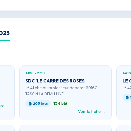
2025
AB5872791
AA16
SDC 'LE CARRE DES ROSES
LE
📍 41 che du professeur deperet 69160
📍 4
TASSIN LA DEMI LUNE
🏠 
🏠 205 lots
🏗 6 bât.
che →
Voir la fiche →