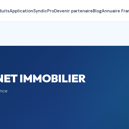
duits
Application
SyndicPro
Devenir partenaire
Blog
Annuaire Fra
NET IMMOBILIER
ance