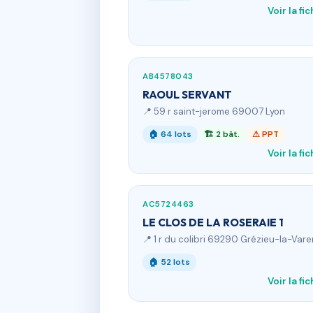
Voir la fi
AB4578043
RAOUL SERVANT
📍 59 r saint-jerome 69007 Lyon
🏠 64 lots
🏗 2 bât.
⚠ PPT
Voir la fi
AC5724463
LE CLOS DE LA ROSERAIE 1
📍 1 r du colibri 69290 Grézieu-la-Var
🏠 52 lots
Voir la fi