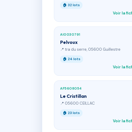
🏠 32 lots
Voir la fi
AI0030791
Pelvoux
📍 tra du serre, 05600 Guillestre
🏠 24 lots
Voir la fi
AF5608054
Le Cristillan
📍 05600 CEILLAC
🏠 23 lots
Voir la fi