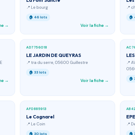
La Font Sancte
Les
📍 Le bourg
📍 c
🏠 46 lots
🏠 
che →
Voir la fiche →
AD7756018
AC7
LE JARDIN DE QUEYRAS
LES
E
📍 tra du serre, 05600 Guillestre
📍 
056
🏠 33 lots
🏠 
che →
Voir la fiche →
AF0885913
AB42
Le Cognarel
EPE
📍 Le Coin
📍 D
🏠 30 lots
🏠 