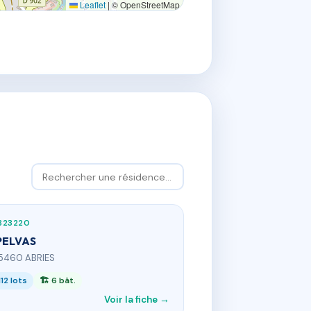
Leaflet
|
© OpenStreetMap
823220
PELVAS
5460 ABRIES
112 lots
🏗 6 bât.
Voir la fiche →