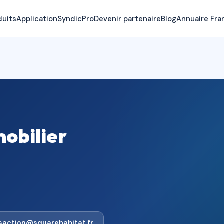
duits
Application
SyndicPro
Devenir partenaire
Blog
Annuaire Fra
mobilier
nsaction@squarehabitat.fr