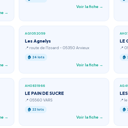
Voir la fiche →
che →
AG1052059
AH0
Les Agnelys
LE 
📍 route de l'Izoard - 05350 Arvieux
📍 0
🏠 24 lots
🏠 
che →
Voir la fiche →
AH0831966
AG4
LE PAIN DE SUCRE
LES
📍 05560 VARS
📍 l
🏠 22 lots
🏠 
che →
Voir la fiche →