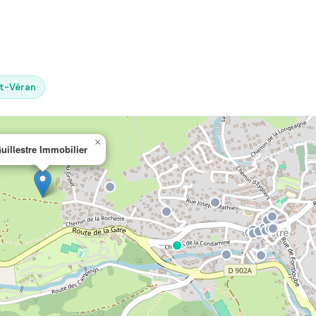
nt-Véran
×
uillestre Immobilier