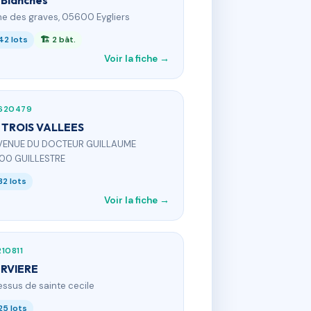
 Blanches
he des graves, 05600 Eygliers
42 lots
🏗 2 bât.
Voir la fiche →
620479
 TROIS VALLEES
AVENUE DU DOCTEUR GUILLAUME
00 GUILLESTRE
32 lots
Voir la fiche →
10811
RVIERE
essus de sainte cecile
25 lots