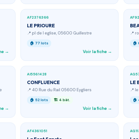
AF2376366
AF9
LE PRIOURE
BE
📍 pl de l eglise, 05600 Guillestre
📍 r
🏠 77 lots
🏠 
che →
Voir la fiche →
AI5561428
AG5
CONFLUENCE
LE
e
📍 40 Rue du Rail 05600 Eygliers
📍 l
🏠 52 lots
🏗 4 bât.
🏠 
che →
Voir la fiche →
AF4361051
AG11