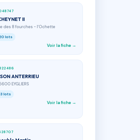
048747
CHEYNET II
ue des 8 fourches - l'Ochette
20 lots
Voir la fiche →
822486
SON ANTERRIEU
5600 EYGLIERS
13 lots
Voir la fiche →
428707