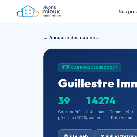
Nos pro
← Annuaire des cabinets
🇫🇷 CAB90027356600027
Guillestre Im
39
1 427
4
Copropriétés
Lots sous
Commune(s)
gérées en 2025
gestion
d'intervention
🌐 Site web
✉ guillestretra