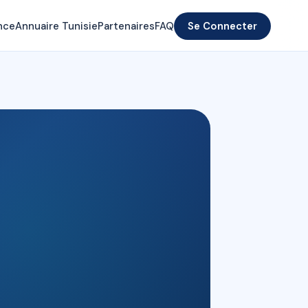
nce
Annuaire Tunisie
Partenaires
FAQ
Se Connecter