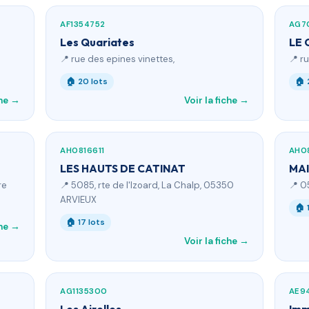
AF1354752
AG7
Les Quariates
LE 
📍 rue des epines vinettes,
📍 r
🏠 20 lots
🏠 
che →
Voir la fiche →
AH0816611
AH0
LES HAUTS DE CATINAT
MAI
re
📍 5085, rte de l'Izoard, La Chalp, 05350
📍 0
ARVIEUX
🏠 
🏠 17 lots
che →
Voir la fiche →
AG1135300
AE9