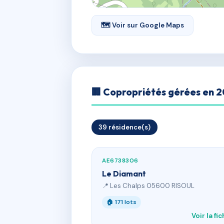
🗺 Voir sur Google Maps
🏢 Copropriétés gérées en 
39 résidence(s)
AE6738306
Le Diamant
📍 Les Chalps 05600 RISOUL
🏠 171 lots
Voir la fi