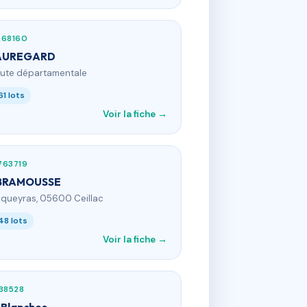
268160
AUREGARD
oute départamentale
61 lots
Voir la fiche →
763719
 BRAMOUSSE
e queyras, 05600 Ceillac
48 lots
Voir la fiche →
38528