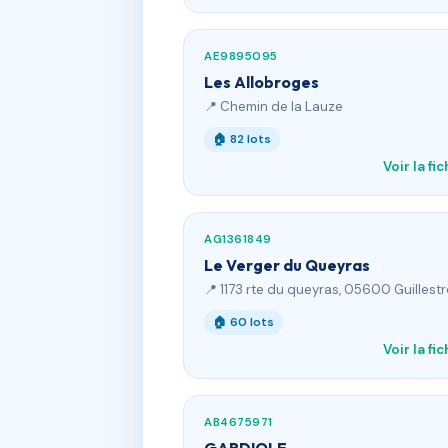
AE9895095
Les Allobroges
📍 Chemin de la Lauze
🏠 82 lots
Voir la fi
AG1361849
Le Verger du Queyras
📍 1173 rte du queyras, 05600 Guillestr
🏠 60 lots
Voir la fi
AB4675971