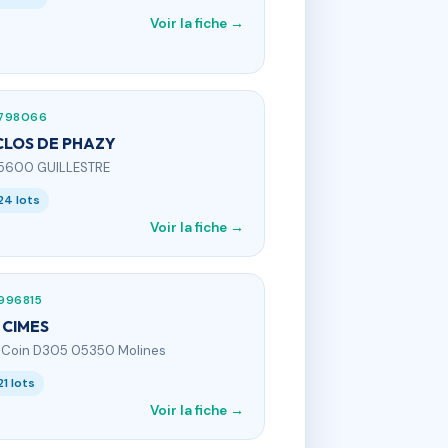
Voir la fiche →
798066
CLOS DE PHAZY
5600 GUILLESTRE
24 lots
Voir la fiche →
996815
 CIMES
e Coin D305 05350 Molines
21 lots
Voir la fiche →