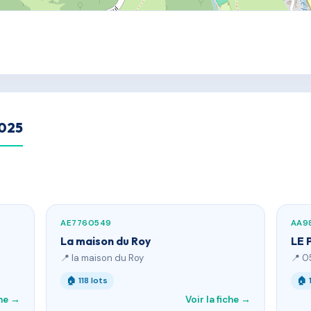
2025
AE7760549
AA9
La maison du Roy
LE 
📍 la maison du Roy
📍 0
🏠 118 lots
🏠 
che →
Voir la fiche →