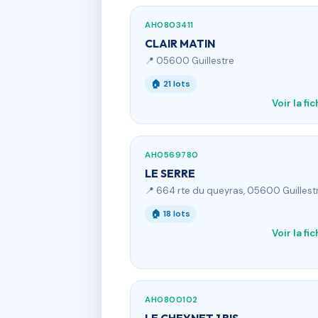
AH0803411
CLAIR MATIN
📍 05600 Guillestre
🏠 21 lots
Voir la fi
AH0569780
LE SERRE
📍 664 rte du queyras, 05600 Guillest
🏠 18 lots
Voir la fi
AH0800102