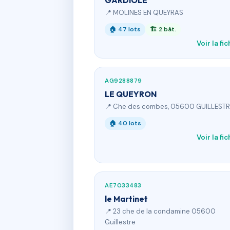
GARDIOLE
📍 MOLINES EN QUEYRAS
🏠 47 lots
🏗 2 bât.
Voir la fi
AG9288879
LE QUEYRON
📍 Che des combes, 05600 GUILLESTR
🏠 40 lots
Voir la fi
AE7033483
le Martinet
📍 23 che de la condamine 05600
Guillestre