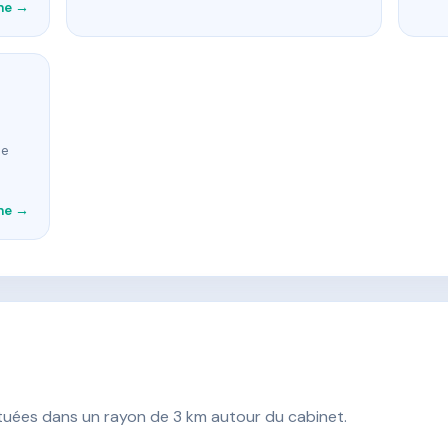
che →
se
che →
ituées dans un rayon de 3 km autour du cabinet.