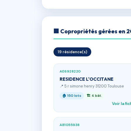
🏢 Copropriétés gérées en 
19 résidence(s)
AE6928220
RESIDENCE L'OCCITANE
📍 5 r simone henry 31200 Toulouse
🏠 150 lots
🏗 4 bât.
Voir la fi
AB1055938