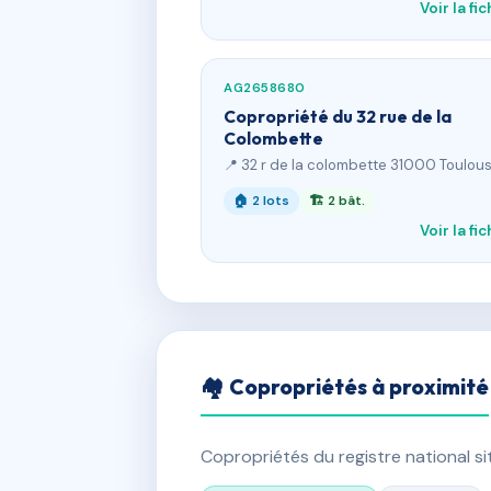
Voir la fi
AG2658680
Copropriété du 32 rue de la
Colombette
📍 32 r de la colombette 31000 Toulou
🏠 2 lots
🏗 2 bât.
Voir la fi
🏘 Copropriétés à proximité
Copropriétés du registre national s