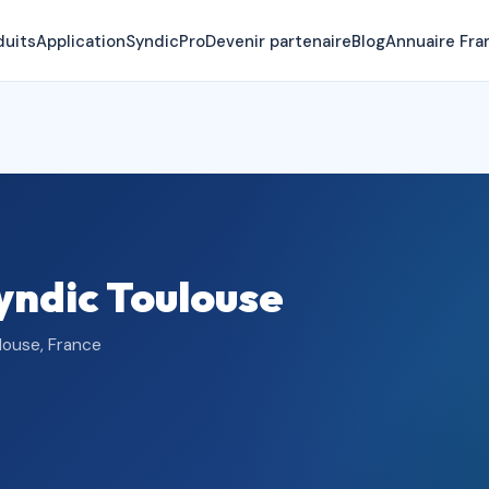
duits
Application
SyndicPro
Devenir partenaire
Blog
Annuaire Fra
Syndic Toulouse
louse, France