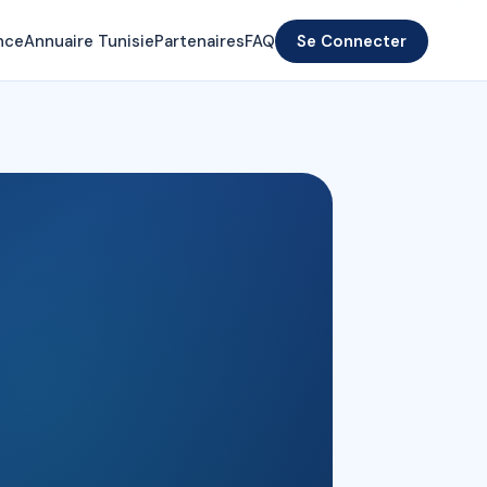
nce
Annuaire Tunisie
Partenaires
FAQ
Se Connecter