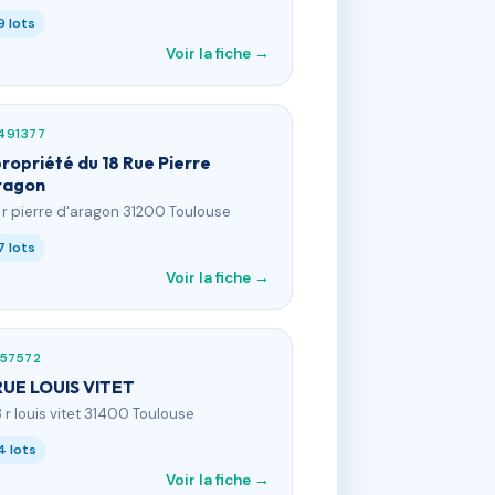
9 lots
Voir la fiche →
491377
ropriété du 18 Rue Pierre
ragon
8 r pierre d'aragon 31200 Toulouse
7 lots
Voir la fiche →
157572
RUE LOUIS VITET
8 r louis vitet 31400 Toulouse
4 lots
Voir la fiche →