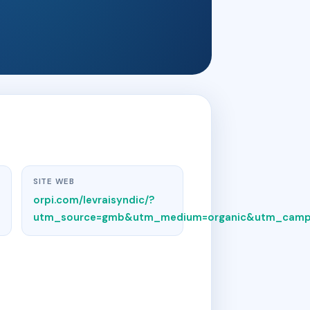
SITE WEB
orpi.com/levraisyndic/?
utm_source=gmb&utm_medium=organic&utm_campai