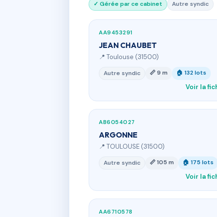
✓ Gérée par ce cabinet
Autre syndic
AA9453291
JEAN CHAUBET
📍 Toulouse (31500)
📏 9 m
🏠 132 lots
Autre syndic
Voir la fi
AB6054027
ARGONNE
📍 TOULOUSE (31500)
📏 105 m
🏠 175 lots
Autre syndic
Voir la fi
AA6710578