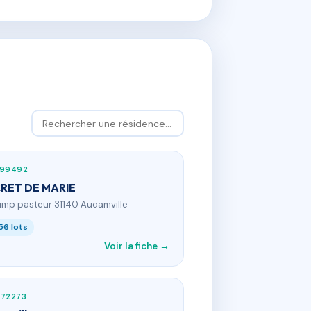
399492
RET DE MARIE
 imp pasteur 31140 Aucamville
56 lots
Voir la fiche →
872273