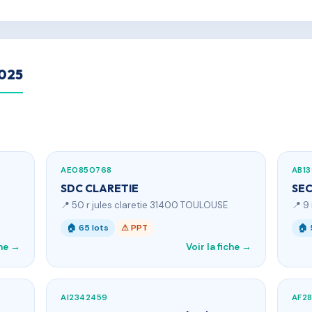
2025
AE0850768
AB1
SDC CLARETIE
SEC
📍 50 r jules claretie 31400 TOULOUSE
📍 9
🏠 65 lots
⚠ PPT
🏠 
che →
Voir la fiche →
AI2342459
AF2