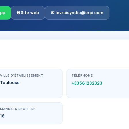
App
🌐 Site web
✉ levraisyndic@orpi.com
VILLE D'ÉTABLISSEMENT
TÉLÉPHONE
Toulouse
+33561232323
MANDATS REGISTRE
16