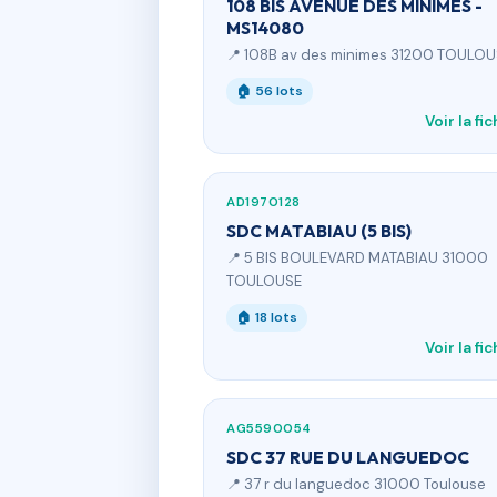
108 BIS AVENUE DES MINIMES -
MS14080
📍 108B av des minimes 31200 TOULO
🏠 56 lots
Voir la fi
AD1970128
SDC MATABIAU (5 BIS)
📍 5 BIS BOULEVARD MATABIAU 31000
TOULOUSE
🏠 18 lots
Voir la fi
AG5590054
SDC 37 RUE DU LANGUEDOC
📍 37 r du languedoc 31000 Toulouse