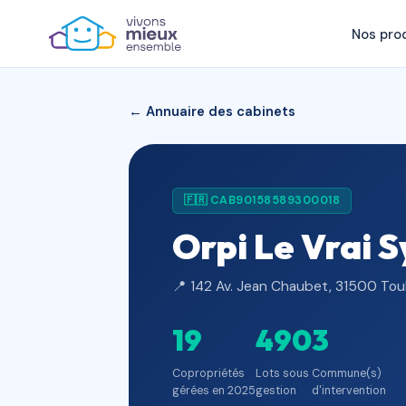
Nos pro
← Annuaire des cabinets
🇫🇷 CAB90158589300018
Orpi Le Vrai 
📍 142 Av. Jean Chaubet, 31500 Tou
19
490
3
Copropriétés
Lots sous
Commune(s)
gérées en 2025
gestion
d'intervention