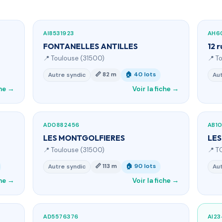
AI8531923
AH6
FONTANELLES ANTILLES
12 r
📍 Toulouse (31500)
📍 T
📏 82 m
🏠 40 lots
Autre syndic
Aut
che →
Voir la fiche →
AD0882456
AB1
LES MONTGOLFIERES
LES
📍 Toulouse (31500)
📍 T
📏 113 m
🏠 90 lots
Autre syndic
Aut
che →
Voir la fiche →
AD5576376
AI2