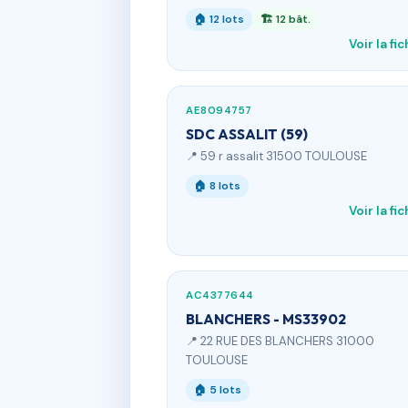
🏠 12 lots
🏗 12 bât.
Voir la fi
AE8094757
SDC ASSALIT (59)
📍 59 r assalit 31500 TOULOUSE
🏠 8 lots
Voir la fi
AC4377644
BLANCHERS - MS33902
📍 22 RUE DES BLANCHERS 31000
TOULOUSE
🏠 5 lots