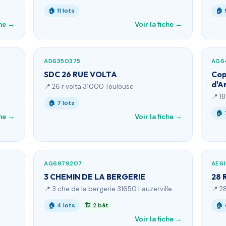
🏠 11 lots
🏠 
che →
Voir la fiche →
AD6350375
AG6
SDC 26 RUE VOLTA
Cop
d'A
📍 26 r volta 31000 Toulouse
📍 1
🏠 7 lots
🏠 
che →
Voir la fiche →
AG6979207
AE6
3 CHEMIN DE LA BERGERIE
28 
📍 3 che de la bergerie 31650 Lauzerville
📍 2
🏠 4 lots
🏗 2 bât.
🏠 
Voir la fiche →