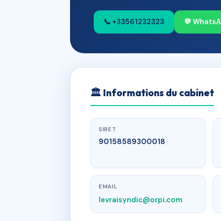
📞 +33561232323
💬 Whats
🏛
Informations du cabinet
SIRET
90158589300018
EMAIL
levraisyndic@orpi.com