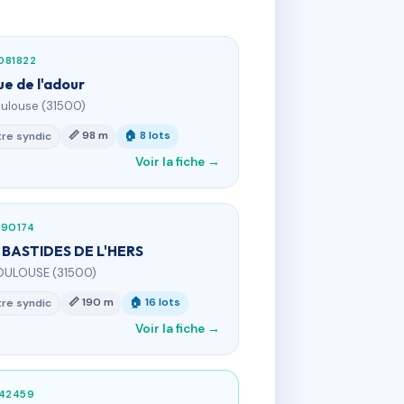
081822
ue de l'adour
oulouse (31500)
📏 98 m
🏠 8 lots
re syndic
Voir la fiche →
090174
 BASTIDES DE L'HERS
OULOUSE (31500)
📏 190 m
🏠 16 lots
re syndic
Voir la fiche →
342459