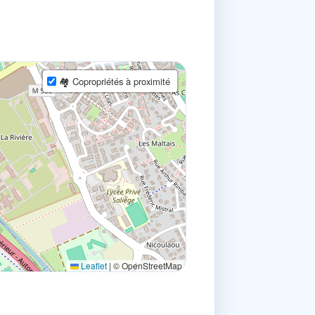
🏘 Copropriétés à proximité
Leaflet
|
© OpenStreetMap