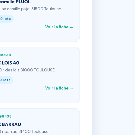
 camille PUJOL
21 av camille pujol 31500 Toulouse
19 lots
Voir la fiche →
140134
 LOIS 40
0 r des lois 31000 TOULOUSE
13 lots
Voir la fiche →
896438
C BARRAU
9 r barrau 31400 Toulouse