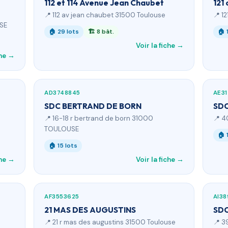
112 et 114 Avenue Jean Chaubet
121
📍 112 av jean chaubet 31500 Toulouse
📍 1
USE
🏠 29 lots
🏗 8 bât.
🏠 
Voir la fiche →
che →
AD3748845
AE3
SDC BERTRAND DE BORN
SDC
📍 16-18 r bertrand de born 31000
📍 4
TOULOUSE
🏠 
🏠 15 lots
che →
Voir la fiche →
AF3553625
AI3
21 MAS DES AUGUSTINS
SD
📍 21 r mas des augustins 31500 Toulouse
📍 3