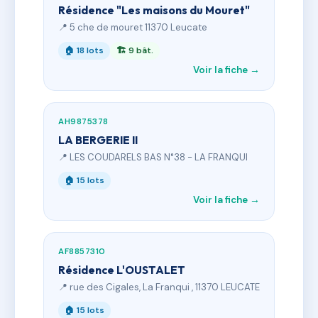
Résidence "Les maisons du Mouret"
📍 5 che de mouret 11370 Leucate
🏠 18 lots
🏗 9 bât.
Voir la fiche →
AH9875378
LA BERGERIE II
📍 LES COUDARELS BAS N°38 - LA FRANQUI
🏠 15 lots
Voir la fiche →
AF8857310
Résidence L'OUSTALET
📍 rue des Cigales, La Franqui , 11370 LEUCATE
🏠 15 lots