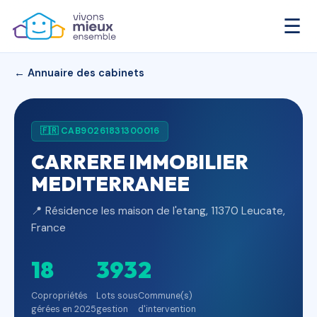
☰
← Annuaire des cabinets
🇫🇷 CAB90261831300016
CARRERE IMMOBILIER
MEDITERRANEE
📍 Résidence les maison de l'etang, 11370 Leucate,
France
18
393
2
Copropriétés
Lots sous
Commune(s)
gérées en 2025
gestion
d'intervention