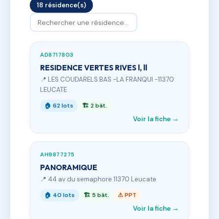
18 résidence(s)
AD8717803
RESIDENCE VERTES RIVES l, ll
📍 LES COUDARELS BAS -LA FRANQUI -11370
LEUCATE
🏠 62 lots
🏗 2 bât.
Voir la fiche →
AH9877275
PANORAMIQUE
📍 44 av du semaphore 11370 Leucate
🏠 40 lots
🏗 5 bât.
⚠ PPT
Voir la fiche →