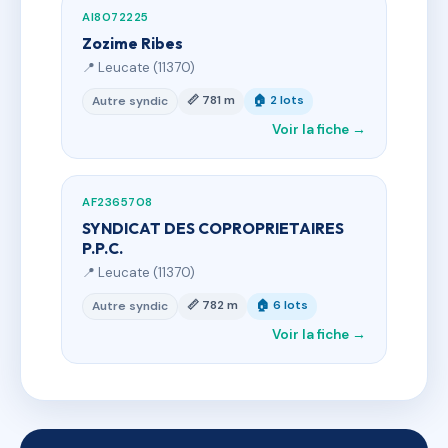
AI8072225
Zozime Ribes
📍 Leucate (11370)
📏 781 m
🏠 2 lots
Autre syndic
Voir la fiche →
AF2365708
SYNDICAT DES COPROPRIETAIRES
P.P.C.
📍 Leucate (11370)
📏 782 m
🏠 6 lots
Autre syndic
Voir la fiche →