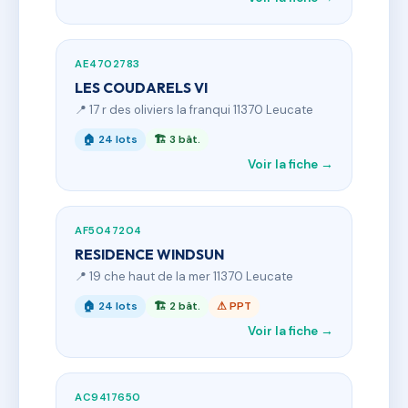
AE4702783
LES COUDARELS VI
📍 17 r des oliviers la franqui 11370 Leucate
🏠 24 lots
🏗 3 bât.
Voir la fiche →
AF5047204
RESIDENCE WINDSUN
📍 19 che haut de la mer 11370 Leucate
🏠 24 lots
🏗 2 bât.
⚠ PPT
Voir la fiche →
AC9417650