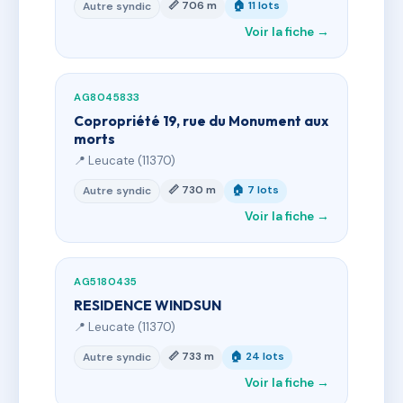
📏 706 m
🏠 11 lots
Autre syndic
Voir la fiche →
AG8045833
Copropriété 19, rue du Monument aux
morts
📍 Leucate (11370)
📏 730 m
🏠 7 lots
Autre syndic
Voir la fiche →
AG5180435
RESIDENCE WINDSUN
📍 Leucate (11370)
📏 733 m
🏠 24 lots
Autre syndic
Voir la fiche →