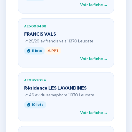
Voir la fiche →
AE5096466
FRANCIS VALS
📍 29/29 av francis vals 11370 Leucate
🏠 11 lots
⚠ PPT
Voir la fiche →
AE9952094
Résidence LES LAVANDINES
📍 46 av du semaphore 11370 Leucate
🏠 10 lots
Voir la fiche →