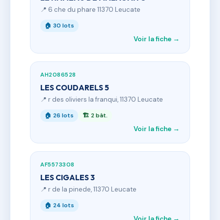
📍 6 che du phare 11370 Leucate
🏠 30 lots
Voir la fiche →
AH2086528
LES COUDARELS 5
📍 r des oliviers la franqui, 11370 Leucate
🏠 26 lots
🏗 2 bât.
Voir la fiche →
AF5573308
LES CIGALES 3
📍 r de la pinede, 11370 Leucate
🏠 24 lots
Voir la fiche →