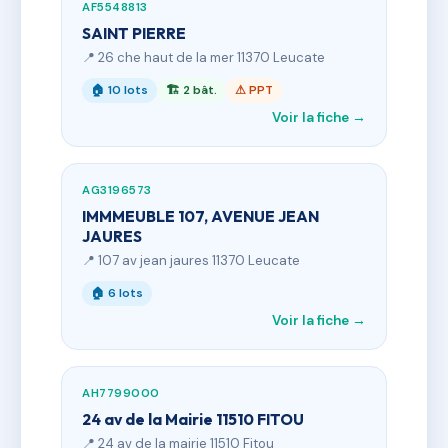
AF5548813
SAINT PIERRE
📍 26 che haut de la mer 11370 Leucate
🏠 10 lots
🏗 2 bât.
⚠ PPT
Voir la fiche →
AG3196573
IMMMEUBLE 107, AVENUE JEAN
JAURES
📍 107 av jean jaures 11370 Leucate
🏠 6 lots
Voir la fiche →
AH7799000
24 av de la Mairie 11510 FITOU
📍 24 av de la mairie 11510 Fitou