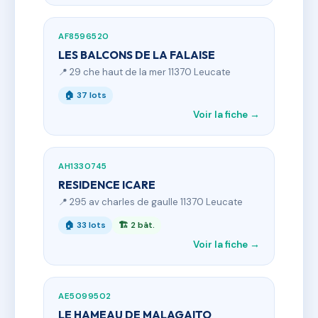
AF8596520
LES BALCONS DE LA FALAISE
📍 29 che haut de la mer 11370 Leucate
🏠 37 lots
Voir la fiche →
AH1330745
RESIDENCE ICARE
📍 295 av charles de gaulle 11370 Leucate
🏠 33 lots
🏗 2 bât.
Voir la fiche →
AE5099502
LE HAMEAU DE MALAGAITO