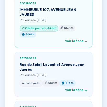
AG3196573
IMMMEUBLE 107, AVENUE JEAN
JAURES
📍 Leucate (11370)
📏 657 m
✓ Gérée par ce cabinet
🏠 6 lots
Voir la fiche →
AF2596229
Rue du Soleil Levant et Avenue Jean
Jaurès
📍 Leucate (11370)
📏 662 m
🏠 2 lots
Autre syndic
Voir la fiche →