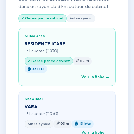
dans un rayon de 3 km autour du cabinet.
✓ Gérée par ce cabinet
Autre syndic
AH1330745
RESIDENCE ICARE
📍 Leucate (11370)
📏 52 m
✓ Gérée par ce cabinet
🏠 33 lots
Voir la fiche →
AE8011835
VAEA
📍 Leucate (11370)
📏 93 m
🏠 13 lots
Autre syndic
Voir la fiche →