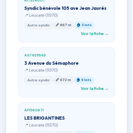
AI7526007
Syndic bénévole 105 ave Jean Jaurès
📍 Leucate (11370)
📏 667 m
🏠 3 lots
Autre syndic
Voir la fiche →
AG7925563
3 Avenue du Sémaphore
📍 Leucate (11370)
📏 672 m
🏠 8 lots
Autre syndic
Voir la fiche →
AF1560671
LES BRIGANTINES
📍 Leucate (11370)