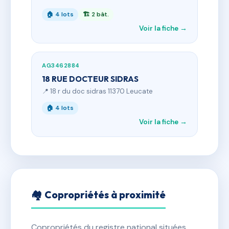
🏠 4 lots
🏗 2 bât.
Voir la fiche →
AG3462884
18 RUE DOCTEUR SIDRAS
📍 18 r du doc sidras 11370 Leucate
🏠 4 lots
Voir la fiche →
🏘 Copropriétés à proximité
Copropriétés du registre national situées