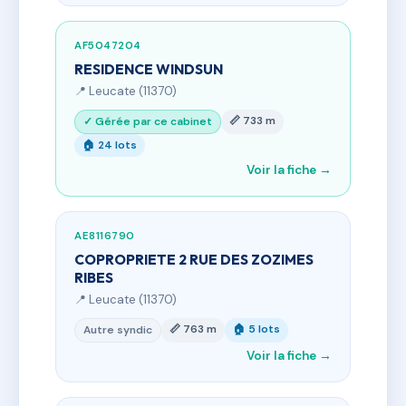
AF5047204
RESIDENCE WINDSUN
📍 Leucate (11370)
📏 733 m
✓ Gérée par ce cabinet
🏠 24 lots
Voir la fiche →
AE8116790
COPROPRIETE 2 RUE DES ZOZIMES
RIBES
📍 Leucate (11370)
📏 763 m
🏠 5 lots
Autre syndic
Voir la fiche →