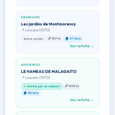
AB4964482
Les jardins de Montmorency
📍 Leucate (11370)
📏 617 m
🏠 47 lots
Autre syndic
Voir la fiche →
AE5099502
LE HAMEAU DE MALAGAITO
📍 Leucate (11370)
📏 645 m
✓ Gérée par ce cabinet
🏠 30 lots
Voir la fiche →