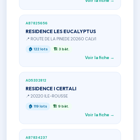
Voir la fiche →
AB7825656
RESIDENCE LES EUCALYPTUS
📍 ROUTE DE LA PINEDE 20260 CALVI
🏠 122 lots
🏗 3 bât.
Voir la fiche →
AD5332812
RESIDENCE I CERTALI
📍 20220 ILE-ROUSSE
🏠 119 lots
🏗 9 bât.
Voir la fiche →
AB7834237