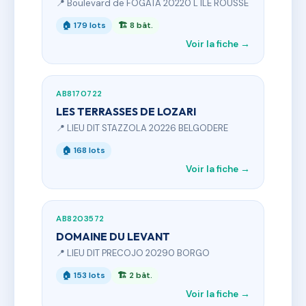
📍 Boulevard de FOGATA 20220 L ILE ROUSSE
🏠 179 lots
🏗 8 bât.
Voir la fiche →
AB8170722
LES TERRASSES DE LOZARI
📍 LIEU DIT STAZZOLA 20226 BELGODERE
🏠 168 lots
Voir la fiche →
AB8203572
DOMAINE DU LEVANT
📍 LIEU DIT PRECOJO 20290 BORGO
🏠 153 lots
🏗 2 bât.
Voir la fiche →