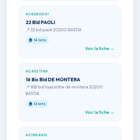
AC6350037
22 Bld PAOLI
📍 22 bd paoli 20200 BASTIA
🏠 14 lots
Voir la fiche →
AC4527149
16 Bis Bld DE MONTERA
📍 16B bd hyacinthe de montera 20200
BASTIA
🏠 13 lots
Voir la fiche →
AC1964931