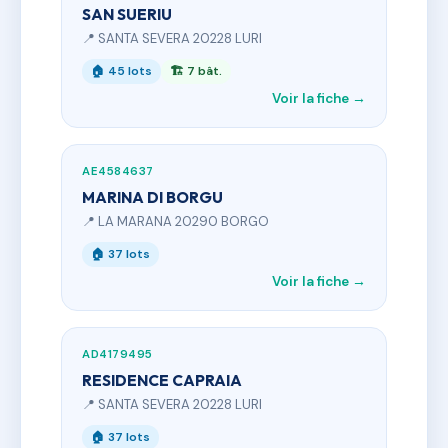
SAN SUERIU
📍 SANTA SEVERA 20228 LURI
🏠 45 lots
🏗 7 bât.
Voir la fiche →
AE4584637
MARINA DI BORGU
📍 LA MARANA 20290 BORGO
🏠 37 lots
Voir la fiche →
AD4179495
RESIDENCE CAPRAIA
📍 SANTA SEVERA 20228 LURI
🏠 37 lots