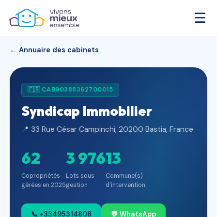
☰
← Annuaire des cabinets
🇫🇷 CAB90388362700015
Syndicap Immobilier
📍 33 Rue César Campinchi, 20200 Bastia, France
62
3 976
13
Copropriétés
Lots sous
Commune(s)
gérées en 2025
gestion
d'intervention
📞 +33495314808
💬 WhatsApp