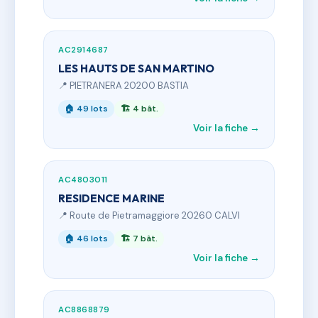
AC2914687
LES HAUTS DE SAN MARTINO
📍 PIETRANERA 20200 BASTIA
🏠 49 lots
🏗 4 bât.
Voir la fiche →
AC4803011
RESIDENCE MARINE
📍 Route de Pietramaggiore 20260 CALVI
🏠 46 lots
🏗 7 bât.
Voir la fiche →
AC8868879