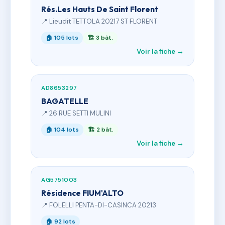
Rés.Les Hauts De Saint Florent
📍 Lieudit TETTOLA 20217 ST FLORENT
🏠 105 lots
🏗 3 bât.
Voir la fiche →
AD8653297
BAGATELLE
📍 26 RUE SETTI MULINI
🏠 104 lots
🏗 2 bât.
Voir la fiche →
AG5751003
Résidence FIUM'ALTO
📍 FOLELLI PENTA-DI-CASINCA 20213
🏠 92 lots