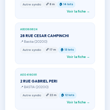
📏 8 m
🏠 14 lots
Autre syndic
Voir la fiche →
AB3369824
28 RUE CESAR CAMPINCHI
📍 Bastia (20200)
📏 17 m
🏠 13 lots
Autre syndic
Voir la fiche →
AE0416081
2 RUE GABRIEL PERI
📍 BASTIA (20200)
📏 22 m
🏠 12 lots
Autre syndic
Voir la fiche →