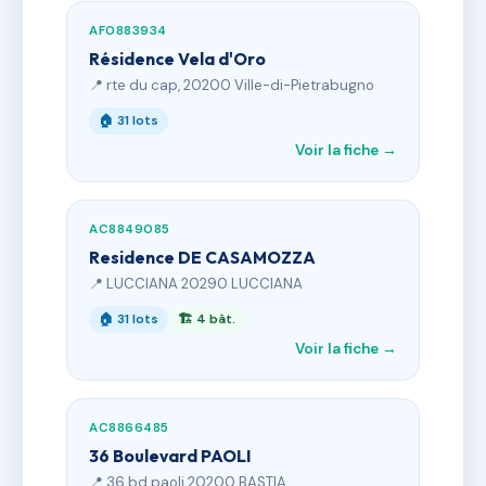
AF0883934
Résidence Vela d'Oro
📍 rte du cap, 20200 Ville-di-Pietrabugno
🏠 31 lots
Voir la fiche →
AC8849085
Residence DE CASAMOZZA
📍 LUCCIANA 20290 LUCCIANA
🏠 31 lots
🏗 4 bât.
Voir la fiche →
AC8866485
36 Boulevard PAOLI
📍 36 bd paoli 20200 BASTIA