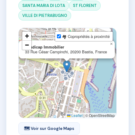
SANTA MARIA DI LOTA
ST FLORENT
VILLE DI PIETRABUGNO
+
🏘 Copropriétés à proximité
−
×
Syndicap Immobilier
33 Rue César Campinchi, 20200 Bastia, France
Leaflet
|
© OpenStreetMap
🗺 Voir sur Google Maps