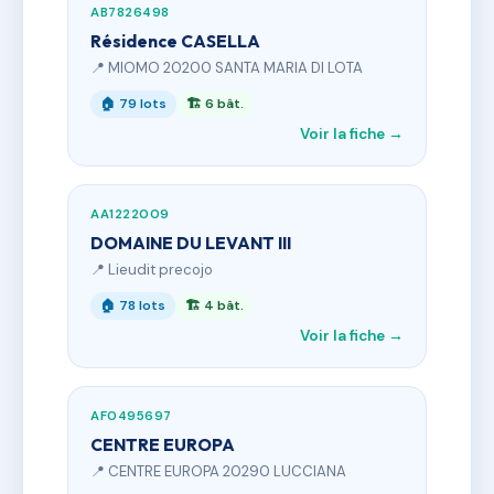
AB7826498
Résidence CASELLA
📍 MIOMO 20200 SANTA MARIA DI LOTA
🏠 79 lots
🏗 6 bât.
Voir la fiche →
AA1222009
DOMAINE DU LEVANT III
📍 Lieudit precojo
🏠 78 lots
🏗 4 bât.
Voir la fiche →
AF0495697
CENTRE EUROPA
📍 CENTRE EUROPA 20290 LUCCIANA