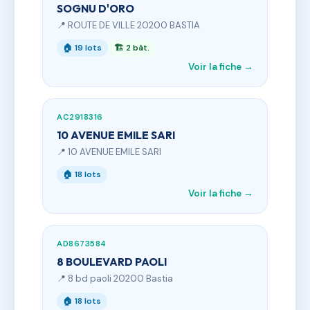
SOGNU D'ORO
📍 ROUTE DE VILLE 20200 BASTIA
🏠 19 lots
🏗 2 bât.
Voir la fiche →
AC2918316
10 AVENUE EMILE SARI
📍 10 AVENUE EMILE SARI
🏠 18 lots
Voir la fiche →
AD8673584
8 BOULEVARD PAOLI
📍 8 bd paoli 20200 Bastia
🏠 18 lots