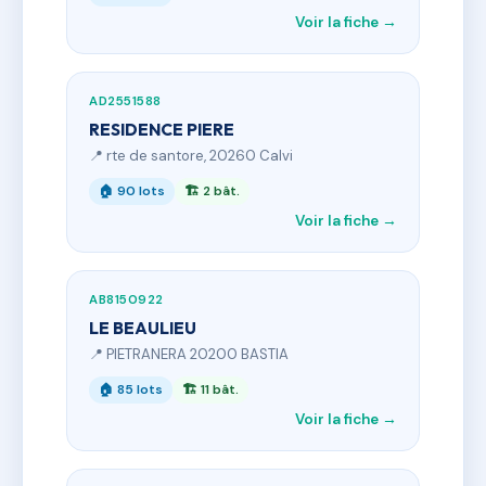
Voir la fiche →
AD2551588
RESIDENCE PIERE
📍 rte de santore, 20260 Calvi
🏠 90 lots
🏗 2 bât.
Voir la fiche →
AB8150922
LE BEAULIEU
📍 PIETRANERA 20200 BASTIA
🏠 85 lots
🏗 11 bât.
Voir la fiche →