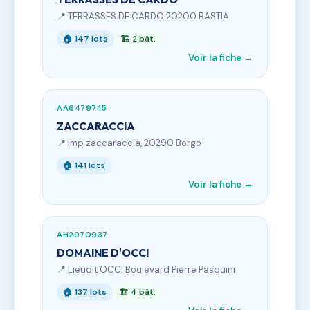
📍 TERRASSES DE CARDO 20200 BASTIA
🏠 147 lots
🏗 2 bât.
Voir la fiche →
AA6479745
ZACCARACCIA
📍 imp zaccaraccia, 20290 Borgo
🏠 141 lots
Voir la fiche →
AH2970937
DOMAINE D'OCCI
📍 Lieudit OCCI Boulevard Pierre Pasquini
🏠 137 lots
🏗 4 bât.