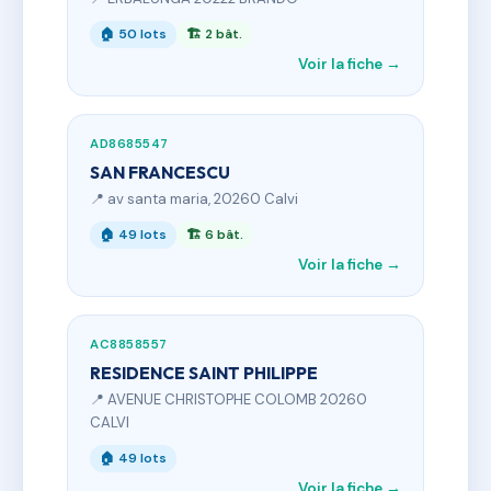
🏠 50 lots
🏗 2 bât.
Voir la fiche →
AD8685547
SAN FRANCESCU
📍 av santa maria, 20260 Calvi
🏠 49 lots
🏗 6 bât.
Voir la fiche →
AC8858557
RESIDENCE SAINT PHILIPPE
📍 AVENUE CHRISTOPHE COLOMB 20260
CALVI
🏠 49 lots
Voir la fiche →