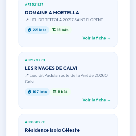
AF3521127
DOMAINE A MORTELLA
📍 LIEU DIT TETTOLA 20217 SAINT FLORENT
🏠 221 lots
🏗 15 bât.
Voir la fiche →
AB2129773
LES RIVAGES DE CALVI
📍 Lieu dit Padula, route de la Pinède 20260
Calvi
🏠 197 lots
🏗 5 bât.
Voir la fiche →
AB8168270
Résidence Isola Céleste