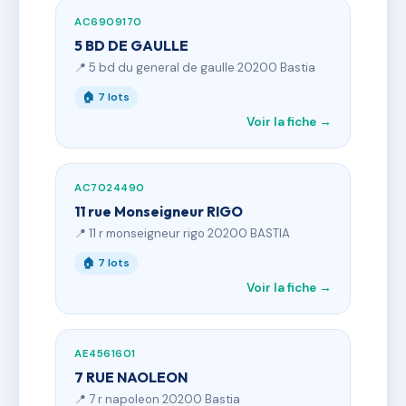
AC6909170
5 BD DE GAULLE
📍 5 bd du general de gaulle 20200 Bastia
🏠 7 lots
Voir la fiche →
AC7024490
11 rue Monseigneur RIGO
📍 11 r monseigneur rigo 20200 BASTIA
🏠 7 lots
Voir la fiche →
AE4561601
7 RUE NAOLEON
📍 7 r napoleon 20200 Bastia