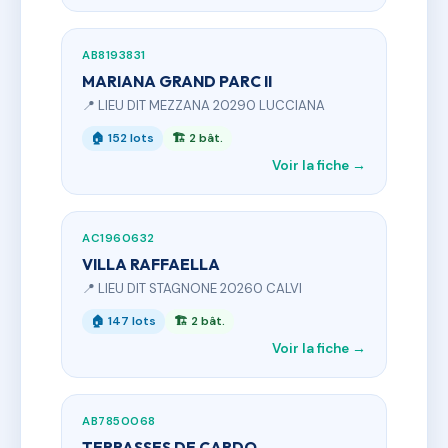
AB8193831
MARIANA GRAND PARC II
📍 LIEU DIT MEZZANA 20290 LUCCIANA
🏠 152 lots
🏗 2 bât.
Voir la fiche →
AC1960632
VILLA RAFFAELLA
📍 LIEU DIT STAGNONE 20260 CALVI
🏠 147 lots
🏗 2 bât.
Voir la fiche →
AB7850068
TERRASSES DE CARDO