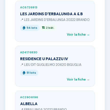
AC6726913
LES JARDINS D'ERBALUNGA A & B
📍 LES JARDINS D'ERBALUNGA 20222 BRANDO
🏠 54 lots
🏗 2 bât.
Voir la fiche →
AD4176830
RESIDENCE U PALAZZU IV
📍 LIEU DIT GUGLIELMO 20620 BIGUGLIA
🏠 51 lots
Voir la fiche →
AC2906196
ALBELLA
📍 ERBALUNGA 20222 BRANDO