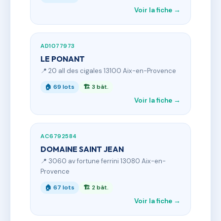
Voir la fiche →
AD1077973
LE PONANT
📍 20 all des cigales 13100 Aix-en-Provence
🏠 69 lots
🏗 3 bât.
Voir la fiche →
AC6792584
DOMAINE SAINT JEAN
📍 3060 av fortune ferrini 13080 Aix-en-
Provence
🏠 67 lots
🏗 2 bât.
Voir la fiche →