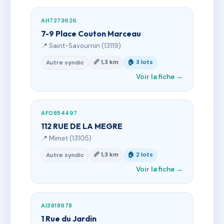
AH7273626
7-9 Place Couton Marceau
📍 Saint-Savournin (13119)
📏 1,3 km
🏠 3 lots
Autre syndic
Voir la fiche →
AF0854497
112 RUE DE LA MEGRE
📍 Mimet (13105)
📏 1,3 km
🏠 2 lots
Autre syndic
Voir la fiche →
AI3818978
1 Rue du Jardin