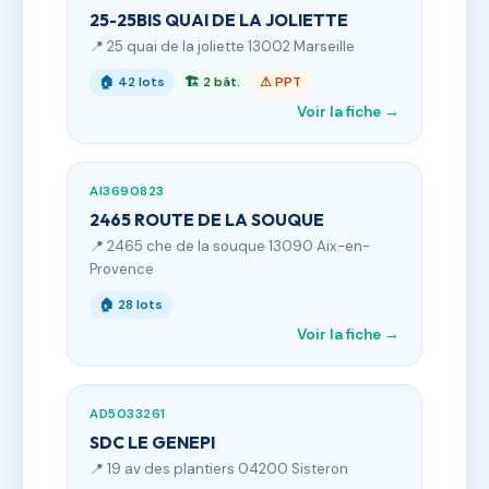
25-25BIS QUAI DE LA JOLIETTE
📍 25 quai de la joliette 13002 Marseille
🏠 42 lots
🏗 2 bât.
⚠ PPT
Voir la fiche →
AI3690823
2465 ROUTE DE LA SOUQUE
📍 2465 che de la souque 13090 Aix-en-
Provence
🏠 28 lots
Voir la fiche →
AD5033261
SDC LE GENEPI
📍 19 av des plantiers 04200 Sisteron