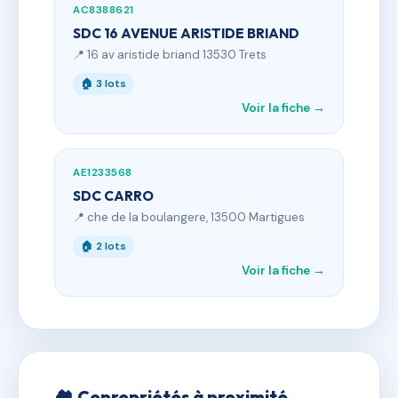
AC8388621
SDC 16 AVENUE ARISTIDE BRIAND
📍 16 av aristide briand 13530 Trets
🏠 3 lots
Voir la fiche →
AE1233568
SDC CARRO
📍 che de la boulangere, 13500 Martigues
🏠 2 lots
Voir la fiche →
🏘 Copropriétés à proximité