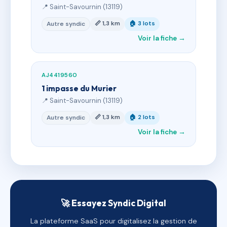
📍 Saint-Savournin (13119)
📏 1,3 km
🏠 3 lots
Autre syndic
Voir la fiche →
AJ4419560
1 impasse du Murier
📍 Saint-Savournin (13119)
📏 1,3 km
🏠 2 lots
Autre syndic
Voir la fiche →
🚀 Essayez Syndic Digital
La plateforme SaaS pour digitalisez la gestion de