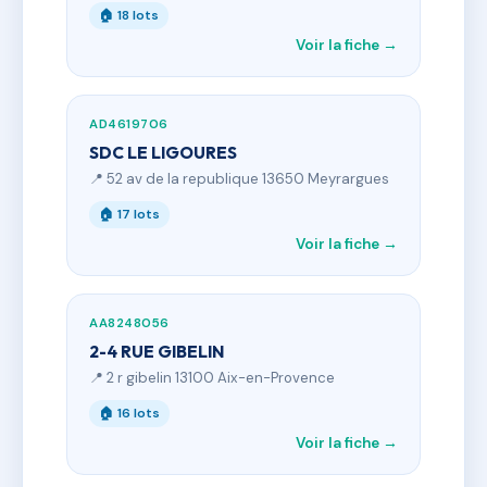
🏠 18 lots
Voir la fiche →
AD4619706
SDC LE LIGOURES
📍 52 av de la republique 13650 Meyrargues
🏠 17 lots
Voir la fiche →
AA8248056
2-4 RUE GIBELIN
📍 2 r gibelin 13100 Aix-en-Provence
🏠 16 lots
Voir la fiche →