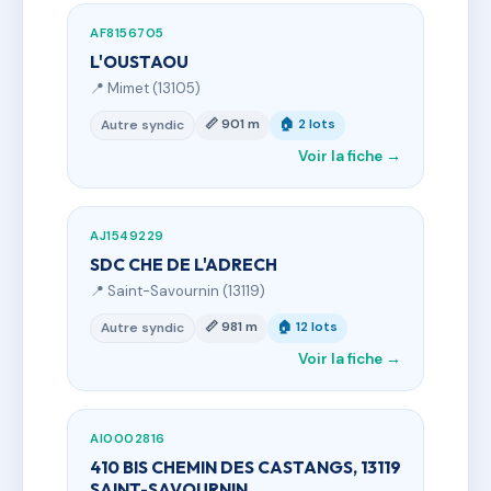
AF8156705
L'OUSTAOU
📍 Mimet (13105)
📏 901 m
🏠 2 lots
Autre syndic
Voir la fiche →
AJ1549229
SDC CHE DE L'ADRECH
📍 Saint-Savournin (13119)
📏 981 m
🏠 12 lots
Autre syndic
Voir la fiche →
AI0002816
410 BIS CHEMIN DES CASTANGS, 13119
SAINT-SAVOURNIN