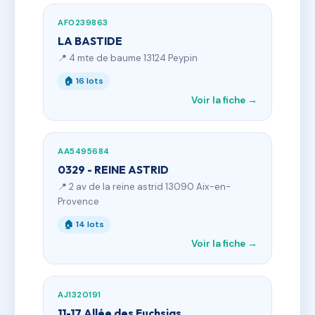
AF0239863
LA BASTIDE
📍 4 mte de baume 13124 Peypin
🏠 16 lots
Voir la fiche →
AA5495684
0329 - REINE ASTRID
📍 2 av de la reine astrid 13090 Aix-en-
Provence
🏠 14 lots
Voir la fiche →
AJ1320191
11-17 Allée des Fuchsias