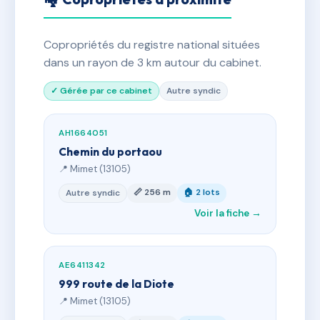
Copropriétés du registre national situées
dans un rayon de 3 km autour du cabinet.
✓ Gérée par ce cabinet
Autre syndic
AH1664051
Chemin du portaou
📍 Mimet (13105)
📏 256 m
🏠 2 lots
Autre syndic
Voir la fiche →
AE6411342
999 route de la Diote
📍 Mimet (13105)