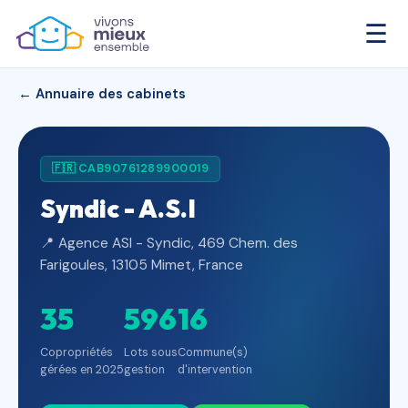
☰
← Annuaire des cabinets
🇫🇷 CAB90761289900019
Syndic - A.S.I
📍 Agence ASI - Syndic, 469 Chem. des
Farigoules, 13105 Mimet, France
35
596
16
Copropriétés
Lots sous
Commune(s)
gérées en 2025
gestion
d'intervention