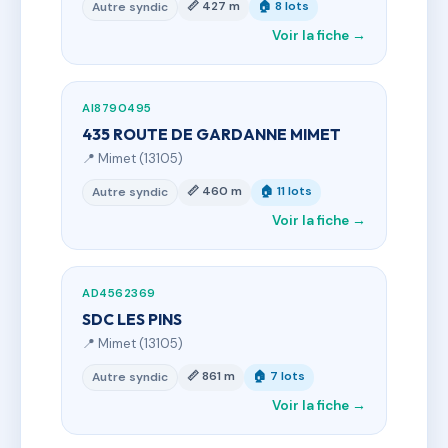
📏 427 m
🏠 8 lots
Autre syndic
Voir la fiche →
AI8790495
435 ROUTE DE GARDANNE MIMET
📍 Mimet (13105)
📏 460 m
🏠 11 lots
Autre syndic
Voir la fiche →
AD4562369
SDC LES PINS
📍 Mimet (13105)
📏 861 m
🏠 7 lots
Autre syndic
Voir la fiche →