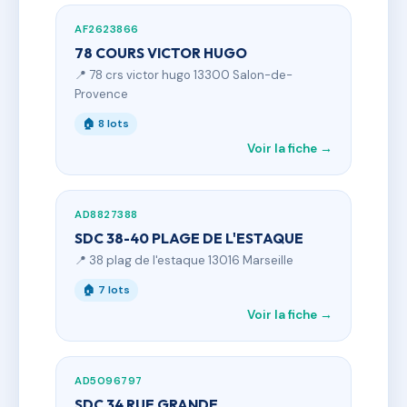
AF2623866
78 COURS VICTOR HUGO
📍 78 crs victor hugo 13300 Salon-de-
Provence
🏠 8 lots
Voir la fiche →
AD8827388
SDC 38-40 PLAGE DE L'ESTAQUE
📍 38 plag de l'estaque 13016 Marseille
🏠 7 lots
Voir la fiche →
AD5096797
SDC 34 RUE GRANDE