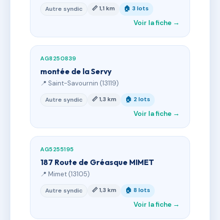
📏 1,1 km
🏠 3 lots
Autre syndic
Voir la fiche →
AG8250839
montée de la Servy
📍 Saint-Savournin (13119)
📏 1,3 km
🏠 2 lots
Autre syndic
Voir la fiche →
AG5255195
187 Route de Gréasque MIMET
📍 Mimet (13105)
📏 1,3 km
🏠 8 lots
Autre syndic
Voir la fiche →