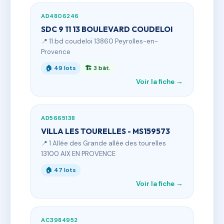
AD4806246
SDC 9 11 13 BOULEVARD COUDELOI
📍 11 bd coudeloi 13860 Peyrolles-en-
Provence
🏠 49 lots
🏗 3 bât.
Voir la fiche →
AD5665138
VILLA LES TOURELLES - MS159573
📍 1 Allée des Grande allée des tourelles
13100 AIX EN PROVENCE
🏠 47 lots
Voir la fiche →
AC3984952