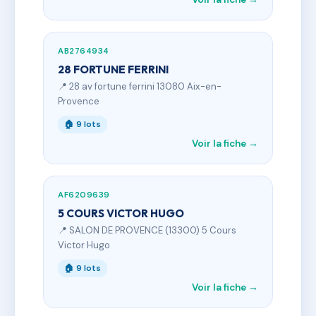
AB2764934
28 FORTUNE FERRINI
📍 28 av fortune ferrini 13080 Aix-en-
Provence
🏠 9 lots
Voir la fiche →
AF6209639
5 COURS VICTOR HUGO
📍 SALON DE PROVENCE (13300) 5 Cours
Victor Hugo
🏠 9 lots
Voir la fiche →