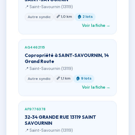
📍 Saint-Savournin (13119)
📏 1,0 km
🏠 2 lots
Autre syndic
Voir la fiche →
AG4462115
Copropriété à SAINT-SAVOURNIN, 14
Grand Route
📍 Saint-Savournin (13119)
📏 1,1 km
🏠 9 lots
Autre syndic
Voir la fiche →
AF9776378
32-34 GRANDE RUE 13119 SAINT
SAVOURNIN
📍 Saint-Savournin (13119)