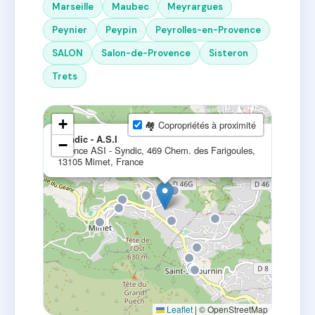
Marseille
Maubec
Meyrargues
Peynier
Peypin
Peyrolles-en-Provence
SALON
Salon-de-Provence
Sisteron
Trets
+
🏘 Copropriétés à proximité
×
Syndic - A.S.I
−
Agence ASI - Syndic, 469 Chem. des Farigoules,
13105 Mimet, France
Leaflet
|
© OpenStreetMap