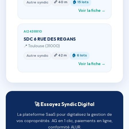
📏 40 m
🏠 15 lots
Autre syndic
Voir la fiche →
AI2438810
SDC 6 RUE DES REGANS
📍 Toulouse (31000)
📏 42 m
🏠 6 lots
Autre syndic
Voir la fiche →
🚀 Essayez Syndic Digital
La plateforme SaaS pour digitalisez la gestion de
vos copropriétés. AG en 1 clic, paiements en ligne,
conformité ALUR.