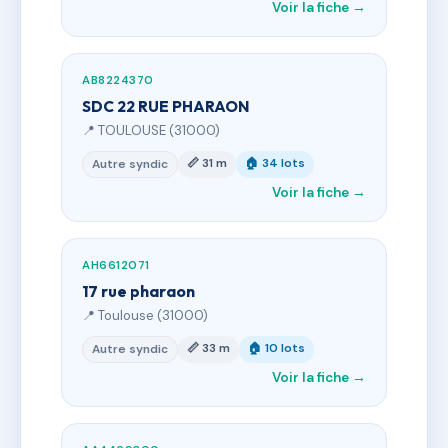
Voir la fiche →
AB8224370
SDC 22 RUE PHARAON
📍 TOULOUSE (31000)
📏 31 m
🏠 34 lots
Autre syndic
Voir la fiche →
AH6612071
17 rue pharaon
📍 Toulouse (31000)
📏 33 m
🏠 10 lots
Autre syndic
Voir la fiche →