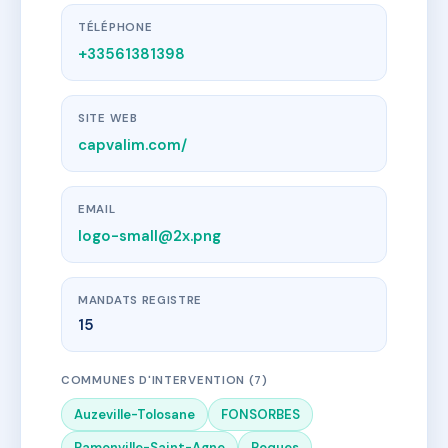
TÉLÉPHONE
+33561381398
SITE WEB
capvalim.com/
EMAIL
logo-small@2x.png
MANDATS REGISTRE
15
COMMUNES D'INTERVENTION (7)
Auzeville-Tolosane
FONSORBES
Ramonville-Saint-Agne
Roques