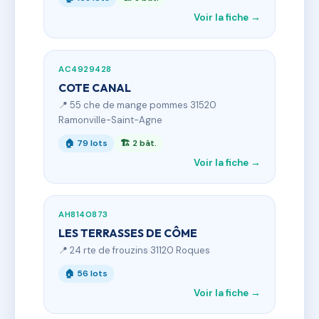
Voir la fiche →
AC4929428
COTE CANAL
📍 55 che de mange pommes 31520
Ramonville-Saint-Agne
🏠 79 lots
🏗 2 bât.
Voir la fiche →
AH8140873
LES TERRASSES DE CÔME
📍 24 rte de frouzins 31120 Roques
🏠 56 lots
Voir la fiche →