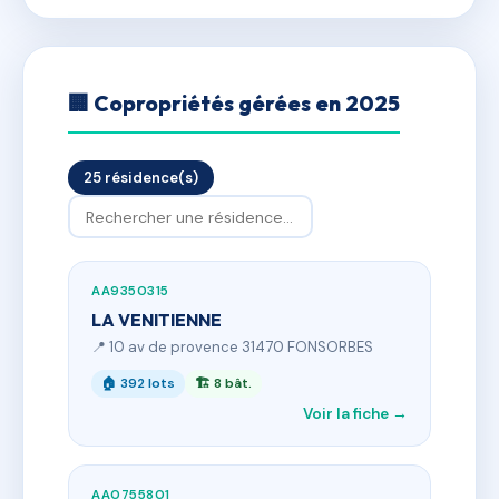
🏢 Copropriétés gérées en 2025
25 résidence(s)
AA9350315
LA VENITIENNE
📍 10 av de provence 31470 FONSORBES
🏠 392 lots
🏗 8 bât.
Voir la fiche →
AA0755801