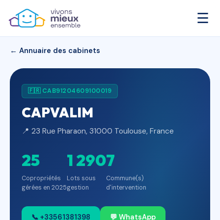
☰
← Annuaire des cabinets
🇫🇷 CAB91204609100019
CAPVALIM
📍 23 Rue Pharaon, 31000 Toulouse, France
25
1 290
7
Copropriétés
Lots sous
Commune(s)
gérées en 2025
gestion
d'intervention
📞 +33561381398
💬 WhatsApp