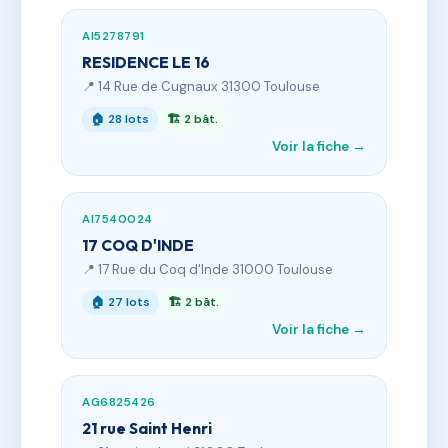
AI5278791
RESIDENCE LE 16
📍 14 Rue de Cugnaux 31300 Toulouse
🏠 28 lots
🏗 2 bât.
Voir la fiche →
AI7540024
17 COQ D'INDE
📍 17 Rue du Coq d'Inde 31000 Toulouse
🏠 27 lots
🏗 2 bât.
Voir la fiche →
AG6825426
21 rue Saint Henri