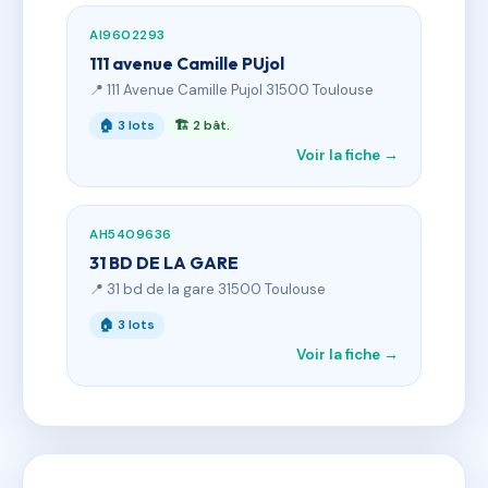
AI9602293
111 avenue Camille PUjol
📍 111 Avenue Camille Pujol 31500 Toulouse
🏠 3 lots
🏗 2 bât.
Voir la fiche →
AH5409636
31 BD DE LA GARE
📍 31 bd de la gare 31500 Toulouse
🏠 3 lots
Voir la fiche →