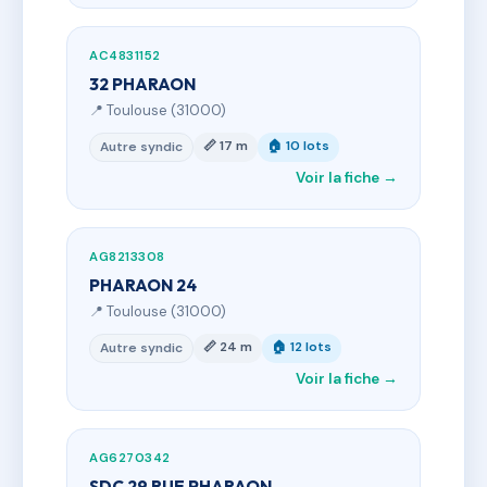
AC4831152
32 PHARAON
📍 Toulouse (31000)
📏 17 m
🏠 10 lots
Autre syndic
Voir la fiche →
AG8213308
PHARAON 24
📍 Toulouse (31000)
📏 24 m
🏠 12 lots
Autre syndic
Voir la fiche →
AG6270342
SDC 29 RUE PHARAON