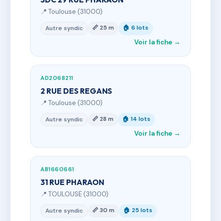
📍 Toulouse (31000)
📏 25 m
🏠 6 lots
Autre syndic
Voir la fiche →
AD2068211
2 RUE DES REGANS
📍 Toulouse (31000)
📏 28 m
🏠 14 lots
Autre syndic
Voir la fiche →
AB1660661
31 RUE PHARAON
📍 TOULOUSE (31000)
📏 30 m
🏠 25 lots
Autre syndic