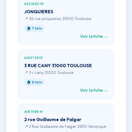
AE2138279
JONQUIERES
📍 42 rue jonquieres 31500 Toulouse
🏠 7 lots
Voir la fiche →
AI3372612
3 RUE CANY 31000 TOULOUSE
📍 3 r cany 31300 Toulouse
🏠 6 lots
Voir la fiche →
AI9758541
2 rue Guillaume de Falgar
📍 2 Rue Guillaume de Falgar 31810 Venerque