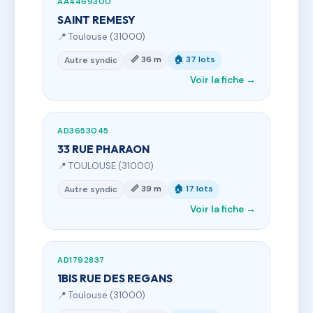
AA4469300
SAINT REMESY
📍 Toulouse (31000)
📏 36 m
🏠 37 lots
Autre syndic
Voir la fiche →
AD3653045
33 RUE PHARAON
📍 TOULOUSE (31000)
📏 39 m
🏠 17 lots
Autre syndic
Voir la fiche →
AD1792837
1BIS RUE DES REGANS
📍 Toulouse (31000)