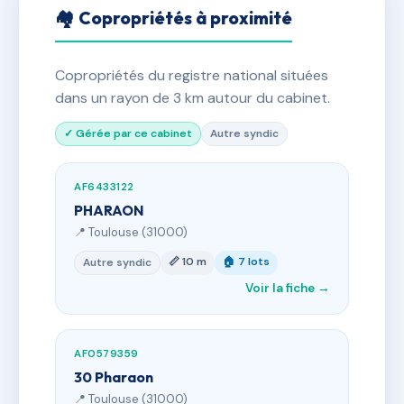
🏘 Copropriétés à proximité
Copropriétés du registre national situées
dans un rayon de 3 km autour du cabinet.
✓ Gérée par ce cabinet
Autre syndic
AF6433122
PHARAON
📍 Toulouse (31000)
📏 10 m
🏠 7 lots
Autre syndic
Voir la fiche →
AF0579359
30 Pharaon
📍 Toulouse (31000)