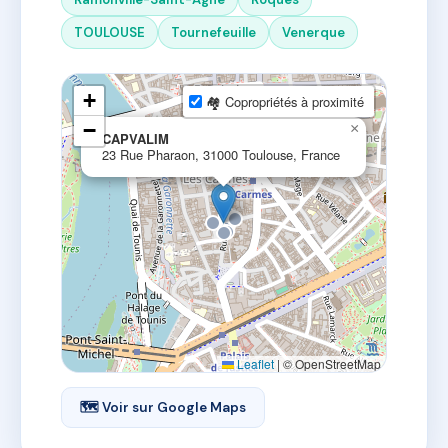
TOULOUSE
Tournefeuille
Venerque
+
🏘 Copropriétés à proximité
−
×
CAPVALIM
23 Rue Pharaon, 31000 Toulouse, France
Leaflet
|
© OpenStreetMap
🗺 Voir sur Google Maps