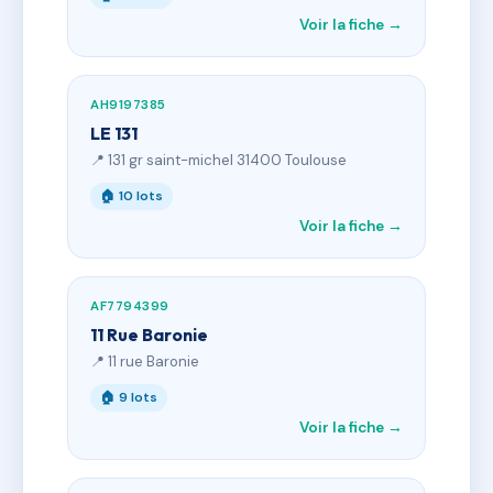
Voir la fiche →
AH9197385
LE 131
📍 131 gr saint-michel 31400 Toulouse
🏠 10 lots
Voir la fiche →
AF7794399
11 Rue Baronie
📍 11 rue Baronie
🏠 9 lots
Voir la fiche →