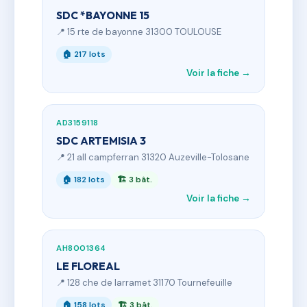
SDC *BAYONNE 15
📍 15 rte de bayonne 31300 TOULOUSE
🏠 217 lots
Voir la fiche →
AD3159118
SDC ARTEMISIA 3
📍 21 all campferran 31320 Auzeville-Tolosane
🏠 182 lots
🏗 3 bât.
Voir la fiche →
AH8001364
LE FLOREAL
📍 128 che de larramet 31170 Tournefeuille
🏠 158 lots
🏗 3 bât.