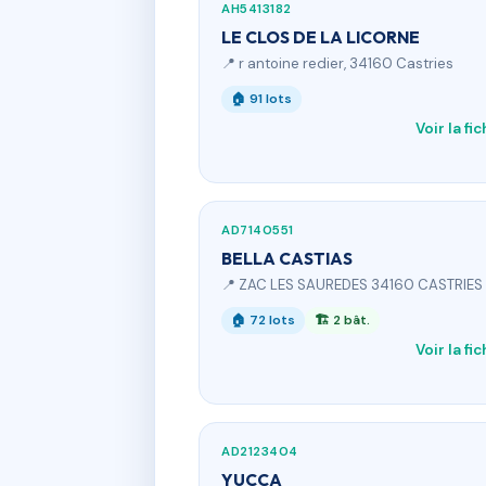
AH5413182
LE CLOS DE LA LICORNE
📍 r antoine redier, 34160 Castries
🏠 91 lots
Voir la fi
AD7140551
BELLA CASTIAS
📍 ZAC LES SAUREDES 34160 CASTRIES
🏠 72 lots
🏗 2 bât.
Voir la fi
AD2123404
YUCCA