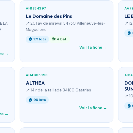
AH1284397
AA79
Le Domaine des Pins
LE 
E LA
📍 201 av de mireval 34750 Villeneuve-lès-
📍 1
0
Maguelone
🏠 
🏠 171 lots
🏗 4 bât.
Voir la fiche →
che →
AH4965398
AB1
ALTHEA
DOM
SUN
📍 14 r de la taillade 34160 Castries
o
📍 1
🏠 98 lots
🏠 
Voir la fiche →
che →