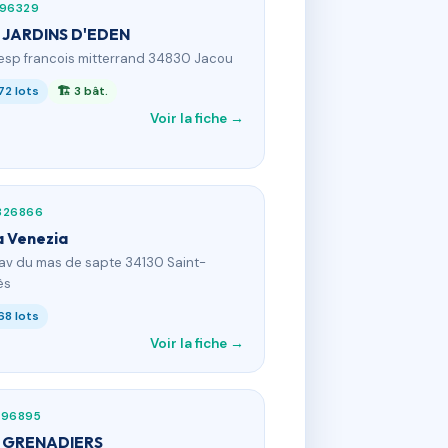
596329
 JARDINS D'EDEN
 esp francois mitterrand 34830 Jacou
72 lots
🏗 3 bât.
Voir la fiche →
326866
la Venezia
 av du mas de sapte 34130 Saint-
ès
68 lots
Voir la fiche →
796895
 GRENADIERS