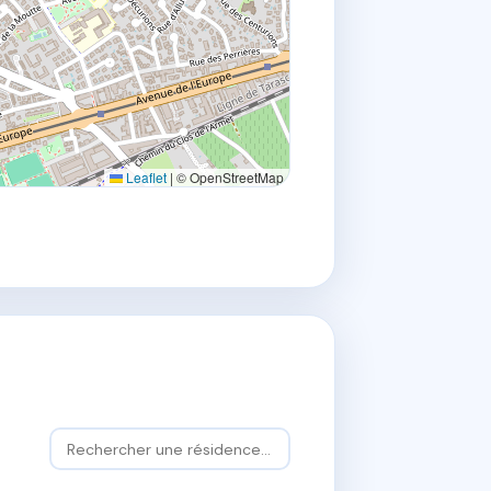
Leaflet
|
© OpenStreetMap