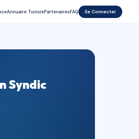
nce
Annuaire Tunisie
Partenaires
FAQ
Se Connecter
n Syndic