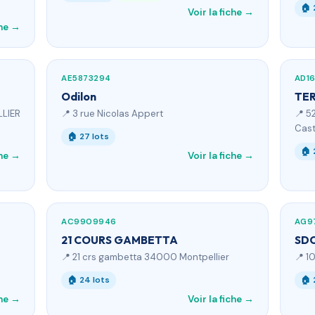
🏠 
Voir la fiche →
che →
AE5873294
AD1
Odilon
TER
LLIER
📍 3 rue Nicolas Appert
📍 5
Cast
🏠 27 lots
🏠 
che →
Voir la fiche →
AC9909946
AG9
21 COURS GAMBETTA
SDC
📍 21 crs gambetta 34000 Montpellier
📍 1
🏠 24 lots
🏠 
che →
Voir la fiche →