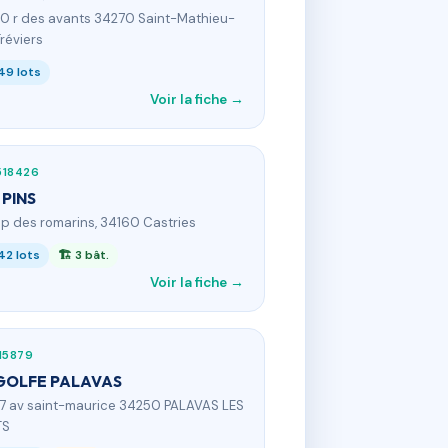
40 r des avants 34270 Saint-Mathieu-
réviers
49 lots
Voir la fiche →
518426
 PINS
mp des romarins, 34160 Castries
42 lots
🏗 3 bât.
Voir la fiche →
15879
GOLFE PALAVAS
87 av saint-maurice 34250 PALAVAS LES
TS