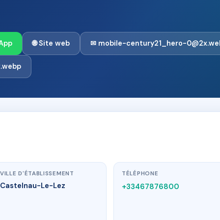
n
App
🌐 Site web
✉ mobile-century21_hero-0@2x.we
x.webp
VILLE D'ÉTABLISSEMENT
TÉLÉPHONE
Castelnau-Le-Lez
+33467876800