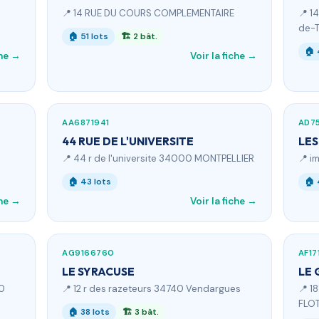
📍 14 RUE DU COURS COMPLEMENTAIRE
📍 1
de-T
🏠 51 lots
🏗 2 bât.
🏠 
che →
Voir la fiche →
AA6871941
AD7
44 RUE DE L'UNIVERSITE
LES
📍 44 r de l'universite 34000 MONTPELLIER
📍 i
🏠 43 lots
🏠 
che →
Voir la fiche →
AG9166760
AF17
LE SYRACUSE
LE 
80
📍 12 r des razeteurs 34740 Vendargues
📍 1
FLO
🏠 38 lots
🏗 3 bât.