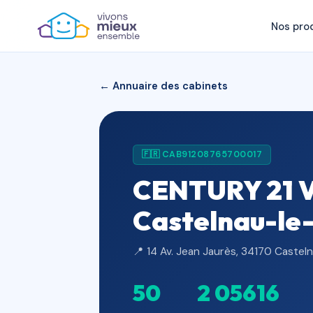
Nos pro
← Annuaire des cabinets
🇫🇷 CAB91208765700017
CENTURY 21 Vi
Castelnau-le
📍 14 Av. Jean Jaurès, 34170 Castel
50
2 056
16