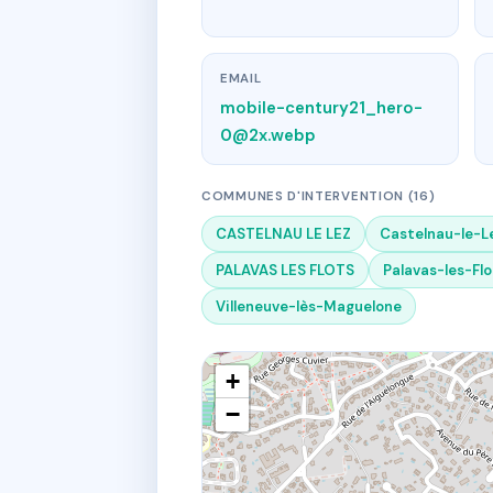
EMAIL
mobile-century21_hero-
0@2x.webp
COMMUNES D'INTERVENTION (16)
CASTELNAU LE LEZ
Castelnau-le-L
PALAVAS LES FLOTS
Palavas-les-Flo
Villeneuve-lès-Maguelone
+
−