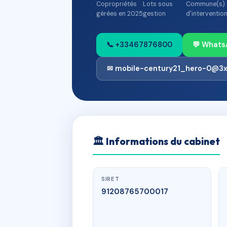
Copropriétés
Lots sous
Commune(s)
gérées en 2025
gestion
d'interventio
📞 +33467876800
💬 Whats
✉ mobile-century21_hero-0@3
🏛
Informations du cabinet
SIRET
91208765700017