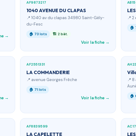
AF9873217
AB1
1040 AVENUE DU CLAPAS
LES
📍 1040 av du clapas 34980 Saint-Gély-
📍 2
du-Fesc
🏠 
🏠 73 lots
🏗 2 bât.
che →
Voir la fiche →
AF2551331
AH2
LA COMMANDERIE
Vil
📍 avenue Georges Frêche
📍 8
Aun
🏠 71 lots
🏠 
che →
Voir la fiche →
AF8839599
AC1
LA CAPELETTE
LES