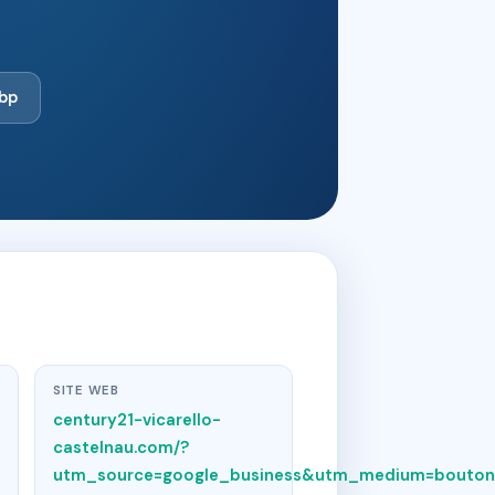
bp
SITE WEB
century21-vicarello-
castelnau.com/?
utm_source=google_business&utm_medium=bouton