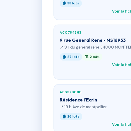
🏠 38 lots
Voir la fi
AC0784363
9 rue General Rene - MS16953
📍 9 r du general rene 34000 MONTPE
🏠 27 lots
🏗 2 bât.
Voir la fi
AD6579080
Résidence l'Ecrin
📍 19 b Ave de montpellier
🏠 26 lots
Voir la fi