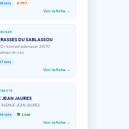
29 lots
⚠ PPT
Voir la fiche →
680545
RASSES DU SABLASSOU
20 r konrad adenauer 34170
elnau-le-Lez
27 lots
Voir la fiche →
786278
 JEAN JAURES
0 AVENUE JEAN JAURES
24 lots
🏗 2 bât.
Voir la fiche →