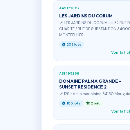
AA9172602
LES JARDINS DU CORUM
📍 LES JARDINS DU CORUM sis 32 RUE D
CHARITE / RUE DE SUBSTANTION 3400
MONTPELLIER
🏠 203 lots
Voir la fi
AB1495266
DOMAINE PALMA GRANDE -
SUNSET RESIDENCE 2
📍 129 r de la marjolaine 34130 Maugui
🏠 105 lots
🏗 2 bât.
Voir la fi