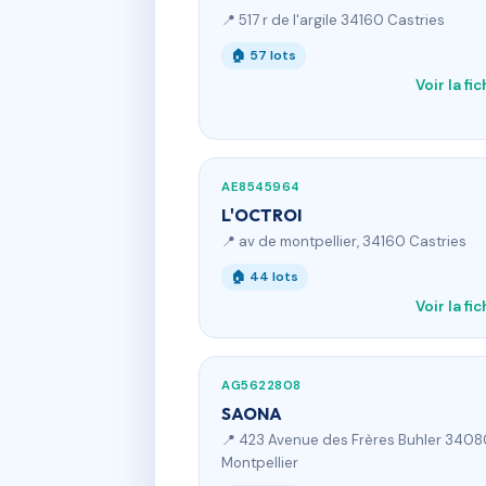
📍 517 r de l'argile 34160 Castries
🏠 57 lots
Voir la fi
AE8545964
L'OCTROI
📍 av de montpellier, 34160 Castries
🏠 44 lots
Voir la fi
AG5622808
SAONA
📍 423 Avenue des Frères Buhler 340
Montpellier