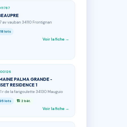
11787
BEAUPRE
27 av vauban 34110 Frontignan
118 lots
Voir la fiche →
400126
AINE PALMA GRANDE -
SET RESIDENCE 1
01 r de la farigoulette 34130 Mauguio
95 lots
🏗 2 bât.
Voir la fiche →