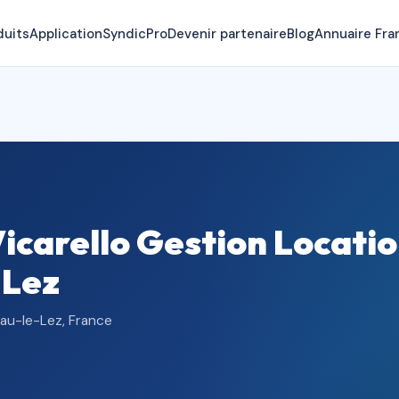
duits
Application
SyndicPro
Devenir partenaire
Blog
Annuaire Fra
carello Gestion Locatio
-Lez
nau-le-Lez, France