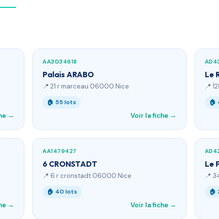
AA3034618
AD4
Palais ARABO
Le 
📍 21 r marceau 06000 Nice
📍 1
🏠 55 lots
🏠 
che →
Voir la fiche →
AA1479427
AD4
6 CRONSTADT
Le 
📍 6 r cronstadt 06000 Nice
📍 3
🏠 40 lots
🏠 
che →
Voir la fiche →