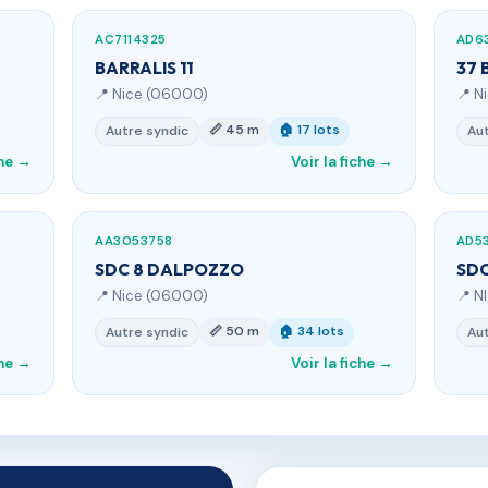
AC7114325
AD6
BARRALIS 11
37 
📍 Nice (06000)
📍 N
📏 45 m
🏠 17 lots
Autre syndic
Aut
che →
Voir la fiche →
AA3053758
AD5
SDC 8 DALPOZZO
SDC
📍 Nice (06000)
📍 N
📏 50 m
🏠 34 lots
Autre syndic
Aut
che →
Voir la fiche →