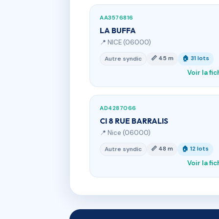
AA3576816
LA BUFFA
📍 NICE (06000)
📏 45 m
🏠 31 lots
Autre syndic
Voir la fi
AD4287066
CI 8 RUE BARRALIS
📍 Nice (06000)
📏 48 m
🏠 12 lots
Autre syndic
Voir la fi