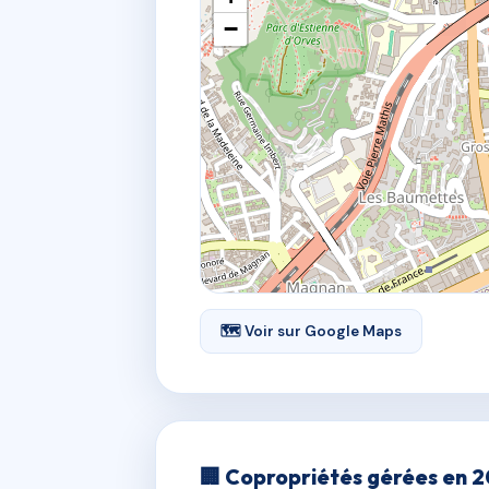
−
🗺 Voir sur Google Maps
🏢 Copropriétés gérées en 