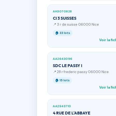
AH3070828
CI 3 SUISSES
📍 3 r de suisse 06000 Nice
🏠 33 lots
Voir la fi
AA2643096
SDC LE PASSY I
📍 28 r frederic passy 06000 Nice
🏠 15 lots
Voir la fi
AA2943710
4 RUE DE L'ABBAYE