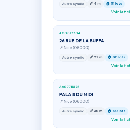
📏 4 m
🏠 51 lots
Autre syndic
Voir la fi
AC0617704
26 RUE DE LA BUFFA
📍 Nice (06000)
📏 27 m
🏠 60 lots
Autre syndic
Voir la fi
AA9775875
PALAIS DU MIDI
📍 Nice (06000)
📏 36 m
🏠 40 lots
Autre syndic
Voir la fi