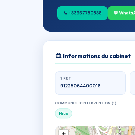
📞 +33967750838
💬 Whats
🏛
Informations du cabinet
SIRET
91225064400016
COMMUNES D'INTERVENTION (1)
Nice
+