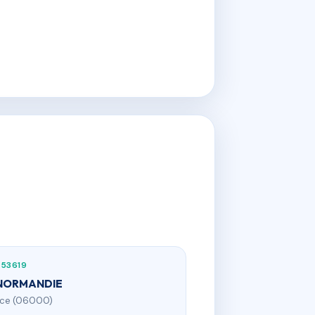
753619
 NORMANDIE
ice (06000)