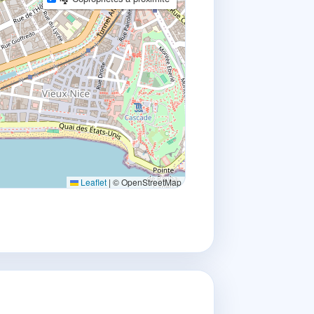
Leaflet
|
© OpenStreetMap