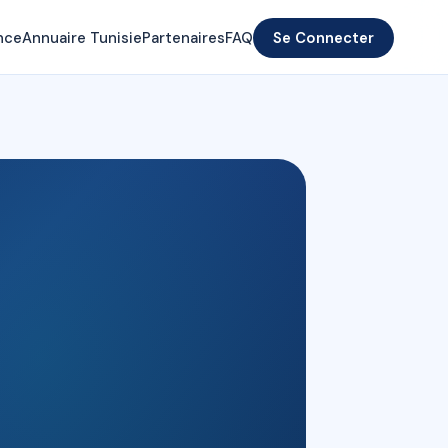
nce
Annuaire Tunisie
Partenaires
FAQ
Se Connecter