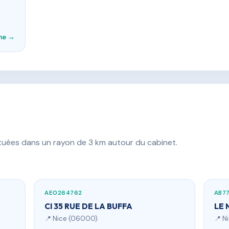
che →
ituées dans un rayon de 3 km autour du cabinet.
AE0264762
AB7
CI 35 RUE DE LA BUFFA
LE
📍 Nice (06000)
📍 N