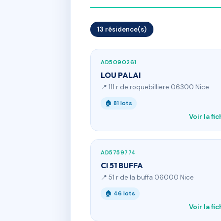
13 résidence(s)
AD5090261
LOU PALAI
📍 111 r de roquebilliere 06300 Nice
🏠 81 lots
Voir la fi
AD5759774
CI 51 BUFFA
📍 51 r de la buffa 06000 Nice
🏠 46 lots
Voir la fi