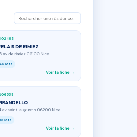
302493
RELAIS DE RIMIEZ
28 av de rimiez 06100 Nice
46 lots
Voir la fiche →
206538
PIRANDELLO
4 av saint-augustin 06200 Nice
38 lots
Voir la fiche →