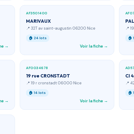
AF3501400
AF0
MARIVAUX
PAL
📍 32T av saint-augustin 06200 Nice
📍 1
🏠 24 lots
🏠 
che →
Voir la fiche →
AF0034678
AD5
19 rue CRONSTADT
CI 
📍 19 r cronstadt 06000 Nice
📍 4
🏠 14 lots
🏠 
che →
Voir la fiche →