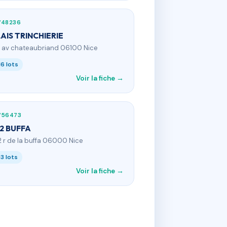
748236
AIS TRINCHIERIE
9 av chateaubriand 06100 Nice
16 lots
Voir la fiche →
756473
42 BUFFA
2 r de la buffa 06000 Nice
13 lots
Voir la fiche →