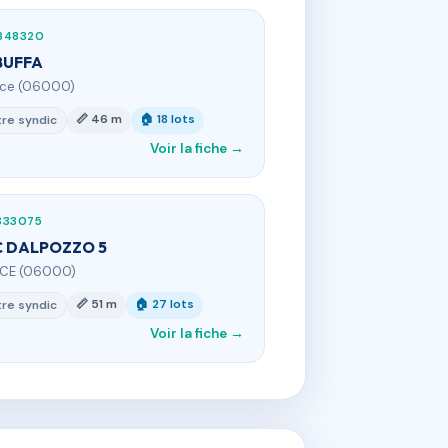
348320
BUFFA
ice (06000)
📏 46 m
🏠 18 lots
re syndic
Voir la fiche →
333075
 DALPOZZO 5
ICE (06000)
📏 51 m
🏠 27 lots
re syndic
Voir la fiche →