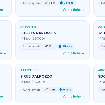
📏 24 m
🏠 25 lots
Autre syndic
Aut
che →
Voir la fiche →
AA3057148
AA78
SDC LES NARCISSES
12 
📍 Nice (06000)
📍 N
📏 31 m
🏠 23 lots
Autre syndic
Aut
che →
Voir la fiche →
AA4721759
AD5
9 RUE DALPOZZO
SDC
📍 Nice (06000)
📍 N
📏 41 m
🏠 9 lots
Autre syndic
Aut
che →
Voir la fiche →