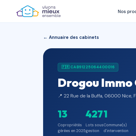
Nos pro
← Annuaire des cabinets
🇫🇷 CAB91225064400016
Drogou Immo 
📍 22 Rue de la Buffa, 06000 Nice, 
13
427
1
Copropriétés
Lots sous
Commune(s)
gérées en 2025
gestion
d'intervention