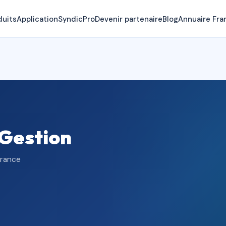
duits
Application
SyndicPro
Devenir partenaire
Blog
Annuaire Fra
Gestion
France