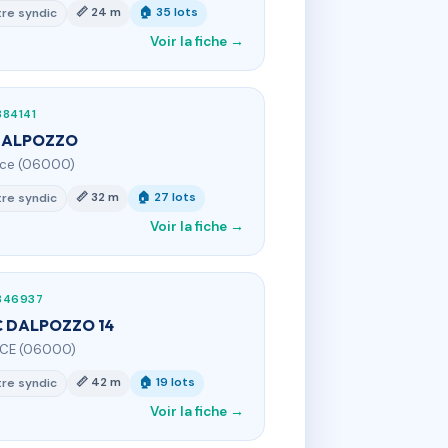
📏 24 m
🏠 35 lots
re syndic
Voir la fiche →
84141
DALPOZZO
ice (06000)
📏 32 m
🏠 27 lots
re syndic
Voir la fiche →
346937
 DALPOZZO 14
ICE (06000)
📏 42 m
🏠 19 lots
re syndic
Voir la fiche →