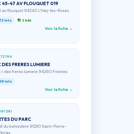
 45-47 AV FLOUQUET 019
5 av flouquet 94240 L'Haÿ-les-Roses
72 lots
🏗 2 bât.
Voir la fiche →
372794
 DES FRERES LUMIERE
5 r des freres lumiere 94260 Fresnes
59 lots
Voir la fiche →
597261
TES DU PARC
 all du belvedere 91280 Saint-Pierre-
erray