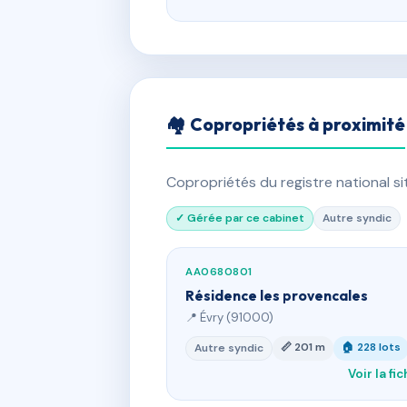
🏘 Copropriétés à proximité
Copropriétés du registre national s
✓ Gérée par ce cabinet
Autre syndic
AA0680801
Résidence les provencales
📍 Évry (91000)
📏 201 m
🏠 228 lots
Autre syndic
Voir la fi