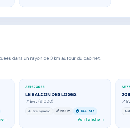
ituées dans un rayon de 3 km autour du cabinet.
AE1673953
AE7
LE BALCON DES LOGES
208
📍 Évry (91000)
📍 E
📏 258 m
🏠 194 lots
Autre syndic
Aut
che →
Voir la fiche →