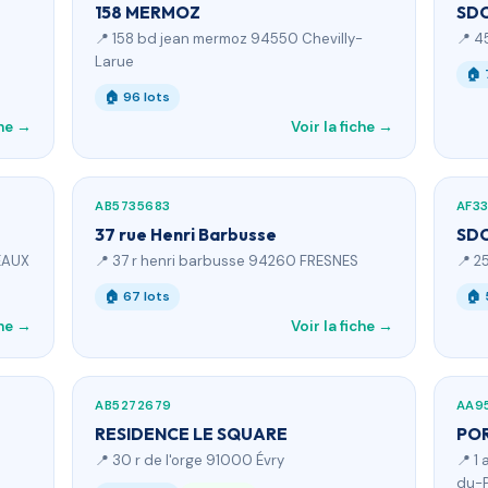
158 MERMOZ
SDC
📍 158 bd jean mermoz 94550 Chevilly-
📍 4
Larue
🏠 
🏠 96 lots
che →
Voir la fiche →
AB5735683
AF3
37 rue Henri Barbusse
SDC
CEAUX
📍 37 r henri barbusse 94260 FRESNES
📍 2
🏠 67 lots
🏠 
che →
Voir la fiche →
AB5272679
AA9
RESIDENCE LE SQUARE
POR
📍 30 r de l'orge 91000 Évry
📍 1
du-P