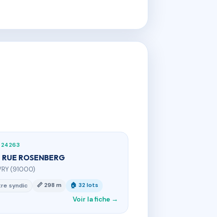
724263
 RUE ROSENBERG
VRY (91000)
📏 298 m
🏠 32 lots
re syndic
Voir la fiche →