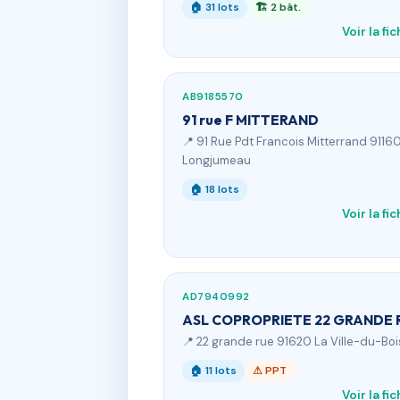
🏠 31 lots
🏗 2 bât.
Voir la fi
AB9185570
91 rue F MITTERAND
📍 91 Rue Pdt Francois Mitterrand 9116
Longjumeau
🏠 18 lots
Voir la fi
AD7940992
ASL COPROPRIETE 22 GRANDE 
📍 22 grande rue 91620 La Ville-du-Boi
🏠 11 lots
⚠ PPT
Voir la fi