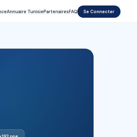
nce
Annuaire Tunisie
Partenaires
FAQ
Se Connecter
x192.png