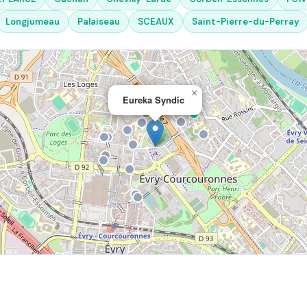
Longjumeau
Palaiseau
SCEAUX
Saint-Pierre-du-Perray
×
Eureka Syndic