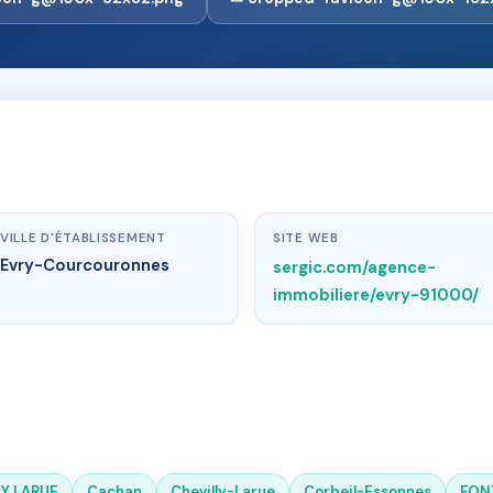
VILLE D'ÉTABLISSEMENT
SITE WEB
Evry-Courcouronnes
sergic.com/agence-
immobiliere/evry-91000/
Y LARUE
Cachan
Chevilly-Larue
Corbeil-Essonnes
FON