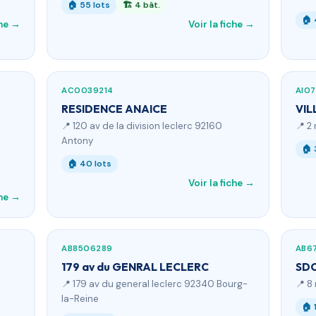
🏠 55 lots
🏗 4 bât.
🏠 
che →
Voir la fiche →
AC0039214
AI07
RESIDENCE ANAICE
VIL
📍 120 av de la division leclerc 92160
📍 2
Antony
🏠 
🏠 40 lots
Voir la fiche →
che →
AB8506289
AB6
179 av du GENRAL LECLERC
SDC
📍 179 av du general leclerc 92340 Bourg-
📍 8
la-Reine
🏠 