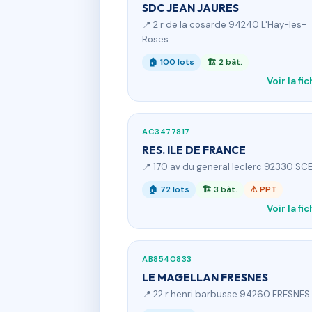
SDC JEAN JAURES
📍 2 r de la cosarde 94240 L'Haÿ-les-
Roses
🏠 100 lots
🏗 2 bât.
Voir la fi
AC3477817
RES. ILE DE FRANCE
📍 170 av du general leclerc 92330 S
🏠 72 lots
🏗 3 bât.
⚠ PPT
Voir la fi
AB8540833
LE MAGELLAN FRESNES
📍 22 r henri barbusse 94260 FRESNES