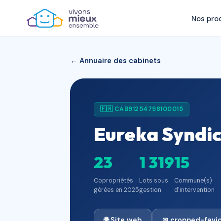
Nos pro
← Annuaire des cabinets
🇫🇷 CAB91254798100015
Eureka Syndi
23
1 319
15
Copropriétés
Lots sous
Commune(s)
gérées en 2025
gestion
d'intervention
🌐 Site web
✉ cropped-favi