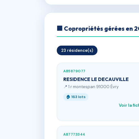
🏢 Copropriétés gérées en 
23 résidence(s)
AB5879077
RESIDENCE LE DECAUVILLE
📍 1 r montespan 91000 Évry
🏠 163 lots
Voir la fi
AB7773344