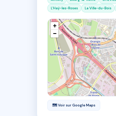
L'Haÿ-les-Roses
La Ville-du-Bois
+
−
🗺 Voir sur Google Maps