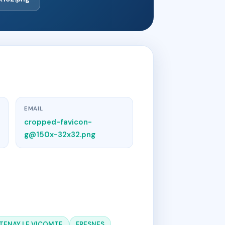
EMAIL
cropped-favicon-
g@150x-32x32.png
TENAY LE VICOMTE
FRESNES