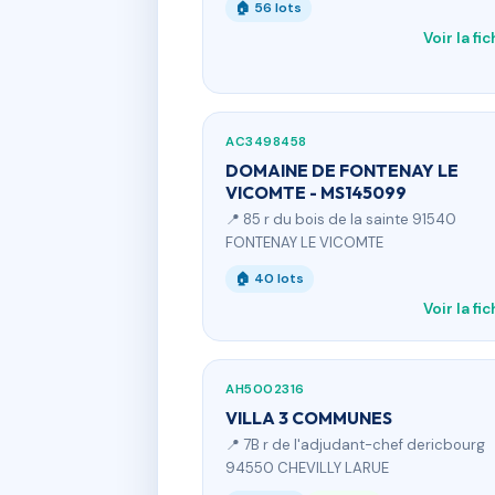
🏠 56 lots
Voir la fi
AC3498458
DOMAINE DE FONTENAY LE
VICOMTE - MS145099
📍 85 r du bois de la sainte 91540
FONTENAY LE VICOMTE
🏠 40 lots
Voir la fi
AH5002316
VILLA 3 COMMUNES
📍 7B r de l'adjudant-chef dericbourg
94550 CHEVILLY LARUE