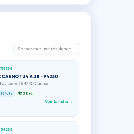
755336
 CARNOT 34 A 38 - 94230
4 av carnot 94230 Cachan
128 lots
🏗 2 bât.
Voir la fiche →
754239