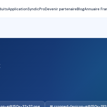
duits
Application
SyndicPro
Devenir partenaire
Blog
Annuaire Fra
c
con-g@150x-32x32.png
✉ cropped-favicon-g@150x-192