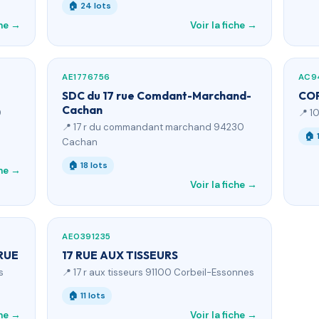
🏠 24 lots
che →
Voir la fiche →
AE1776756
AC9
SDC du 17 rue Comdant-Marchand-
COP
Cachan
0
📍 1
📍 17 r du commandant marchand 94230
🏠 
Cachan
🏠 18 lots
che →
Voir la fiche →
AE0391235
RUE
17 RUE AUX TISSEURS
s
📍 17 r aux tisseurs 91100 Corbeil-Essonnes
🏠 11 lots
che →
Voir la fiche →