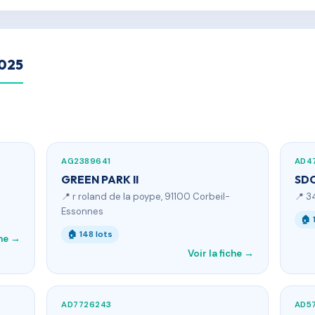
2025
AG2389641
AD4
GREEN PARK II
SDC
📍 r roland de la poype, 91100 Corbeil-
📍 3
Essonnes
🏠 
🏠 148 lots
che →
Voir la fiche →
AD7726243
AD5