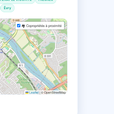
Évry
🏘 Copropriétés à proximité
Leaflet
|
© OpenStreetMap