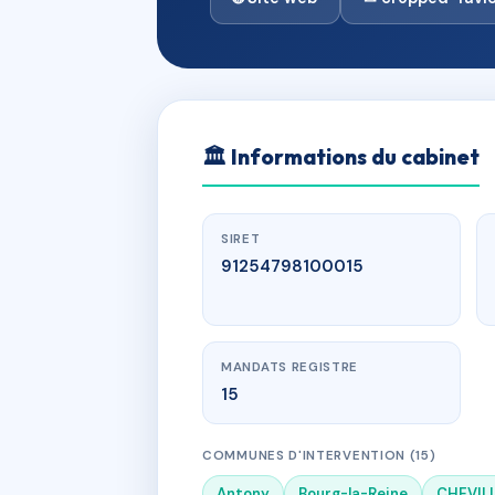
🏛
Informations du cabinet
SIRET
91254798100015
MANDATS REGISTRE
15
COMMUNES D'INTERVENTION (15)
Antony
Bourg-la-Reine
CHEVILL