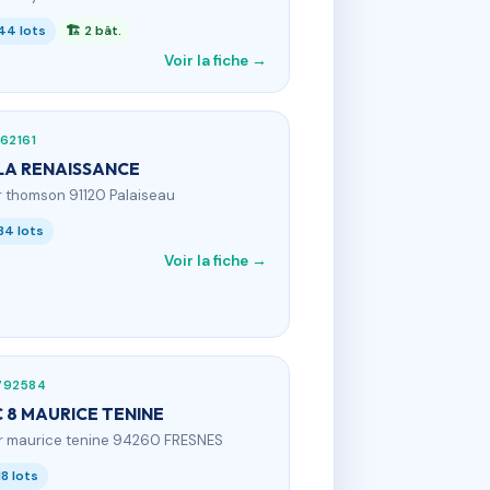
44 lots
🏗 2 bât.
Voir la fiche →
62161
LA RENAISSANCE
 r thomson 91120 Palaiseau
34 lots
Voir la fiche →
792584
 8 MAURICE TENINE
 r maurice tenine 94260 FRESNES
18 lots