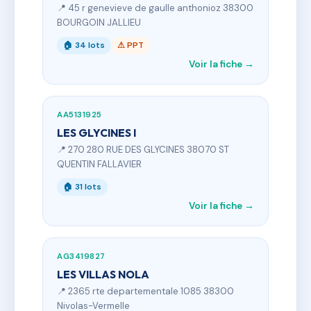
📍 45 r genevieve de gaulle anthonioz 38300
BOURGOIN JALLIEU
🏠 34 lots
⚠ PPT
Voir la fiche →
AA5131925
LES GLYCINES I
📍 270 280 RUE DES GLYCINES 38070 ST
QUENTIN FALLAVIER
🏠 31 lots
Voir la fiche →
AG3419827
LES VILLAS NOLA
📍 2365 rte departementale 1085 38300
Nivolas-Vermelle