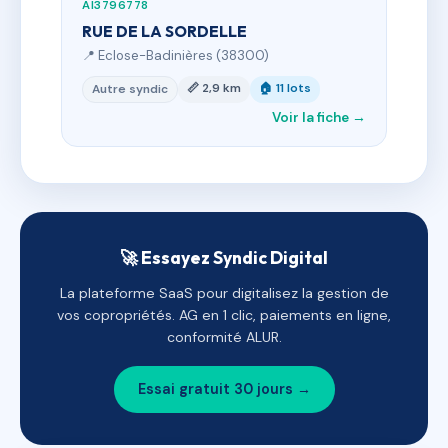
AI3796778
RUE DE LA SORDELLE
📍 Eclose-Badinières (38300)
📏 2,9 km
🏠 11 lots
Autre syndic
Voir la fiche →
🚀 Essayez Syndic Digital
La plateforme SaaS pour digitalisez la gestion de
vos copropriétés. AG en 1 clic, paiements en ligne,
conformité ALUR.
Essai gratuit 30 jours →