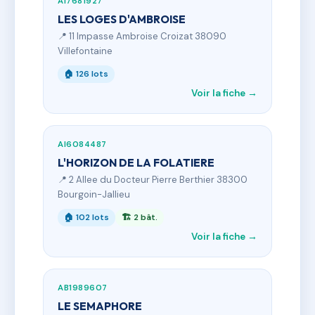
AI7681927
LES LOGES D'AMBROISE
📍 11 Impasse Ambroise Croizat 38090
Villefontaine
🏠 126 lots
Voir la fiche →
AI6084487
L'HORIZON DE LA FOLATIERE
📍 2 Allee du Docteur Pierre Berthier 38300
Bourgoin-Jallieu
🏠 102 lots
🏗 2 bât.
Voir la fiche →
AB1989607
LE SEMAPHORE