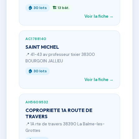
🏠 30 lots
🏗 13 bât.
Voir la fiche →
AC1788140
SAINT MICHEL
📍 41-43 av professeur tixier 38300
BOURGOIN JALLIEU
🏠 30 lots
Voir la fiche →
AH5609532
COPROPRIETE 1A ROUTE DE
TRAVERS
📍 1A rte de travers 38390 La Balme-les-
Grottes