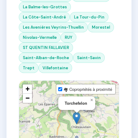
La Balme-les-Grottes
La Côte-Saint-André
La Tour-du-Pin
Les Avenières Veyrins-Thuellin
Morestel
Nivolas-Vermelle
RUY
ST QUENTIN FALLAVIER
Saint-Alban-de-Roche
Saint-Savin
Trept
Villefontaine
+
🏘 Copropriétés à proximité
−
×
Torchefelon