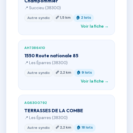
Champommier
📍 Succieu (38300)
📏 1,5 km
🏠 2 lots
Autre syndic
Voir la fiche →
AH7386410
1550 Route nationale 85
📍 Les Éparres (38300)
📏 2,2 km
🏠 9 lots
Autre syndic
Voir la fiche →
AG6300792
TERRASSES DE LA COMBE
📍 Les Éparres (38300)
📏 2,2 km
🏠 18 lots
Autre syndic