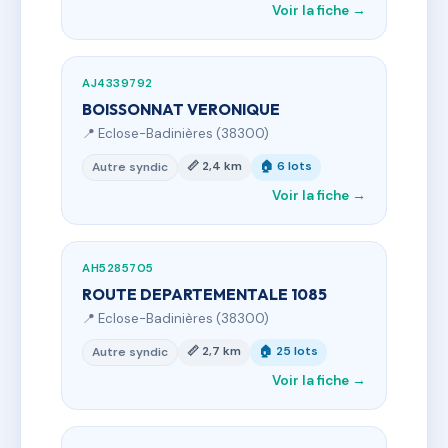
Voir la fiche →
AJ4339792
BOISSONNAT VERONIQUE
📍 Eclose-Badinières (38300)
📏 2,4 km
🏠 6 lots
Autre syndic
Voir la fiche →
AH5285705
ROUTE DEPARTEMENTALE 1085
📍 Eclose-Badinières (38300)
📏 2,7 km
🏠 25 lots
Autre syndic
Voir la fiche →