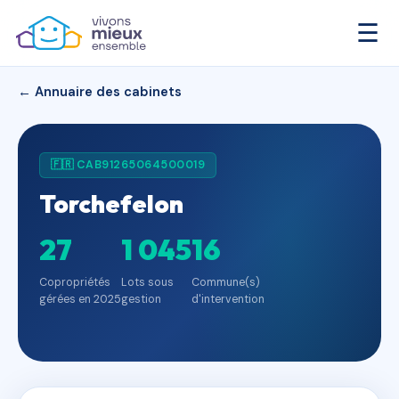
☰
← Annuaire des cabinets
🇫🇷 CAB91265064500019
Torchefelon
27
1 045
16
Copropriétés
Lots sous
Commune(s)
gérées en 2025
gestion
d'intervention