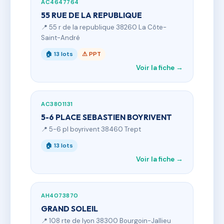
AC4647764
55 RUE DE LA REPUBLIQUE
📍 55 r de la republique 38260 La Côte-
Saint-André
🏠 13 lots
⚠ PPT
Voir la fiche →
AC3801131
5-6 PLACE SEBASTIEN BOYRIVENT
📍 5-6 pl boyrivent 38460 Trept
🏠 13 lots
Voir la fiche →
AH4073870
GRAND SOLEIL
📍 108 rte de lyon 38300 Bourgoin-Jallieu