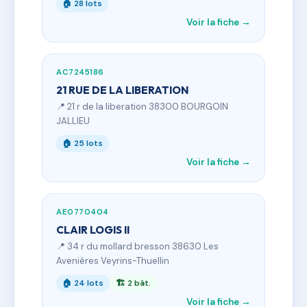
🏠 28 lots
Voir la fiche →
AC7245186
21 RUE DE LA LIBERATION
📍 21 r de la liberation 38300 BOURGOIN
JALLIEU
🏠 25 lots
Voir la fiche →
AE0770404
CLAIR LOGIS II
📍 34 r du mollard bresson 38630 Les
Avenières Veyrins-Thuellin
🏠 24 lots
🏗 2 bât.
Voir la fiche →