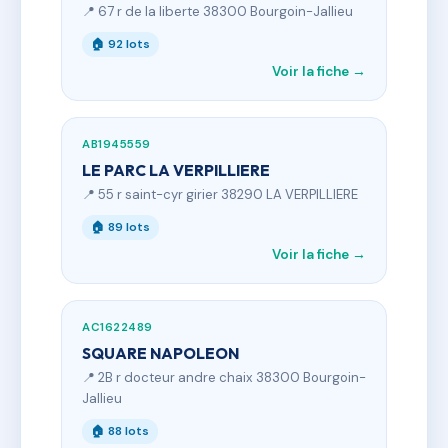
📍 67 r de la liberte 38300 Bourgoin-Jallieu
🏠 92 lots
Voir la fiche →
AB1945559
LE PARC LA VERPILLIERE
📍 55 r saint-cyr girier 38290 LA VERPILLIERE
🏠 89 lots
Voir la fiche →
AC1622489
SQUARE NAPOLEON
📍 2B r docteur andre chaix 38300 Bourgoin-
Jallieu
🏠 88 lots