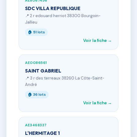
AE8067456
SDC VILLA REPUBLIQUE
📍 2 r edouard herriot 38300 Bourgoin-
Jallieu
🏠 51 lots
Voir la fiche →
AE0086561
SAINT GABRIEL
📍 3 r des terreaux 38260 La Côte-Saint-
André
🏠 36 lots
Voir la fiche →
AE3468337
L'HERMITAGE 1