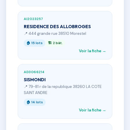
AI2023257
RESIDENCE DES ALLOBROGES
📍 444 grande rue 38510 Morestel
🏠 15 lots
🏗 2 bât.
Voir la fiche →
AD3066214
SISMONDI
📍 79-81 r de la republique 38260 LA COTE
SAINT ANDRE
🏠 14 lots
Voir la fiche →