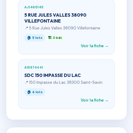
AJ1465145
5 RUE JULES VALLES 38090
VILLEFONTAINE
📍 5 Rue Jules Valles 38090 Villefontaine
🏠 5 lots
🏗 3 bât.
Voir la fiche →
AI5874441
SDC 150 IMPASSE DU LAC
📍 150 Impasse du Lac 38300 Saint-Savin
🏠 4 lots
Voir la fiche →