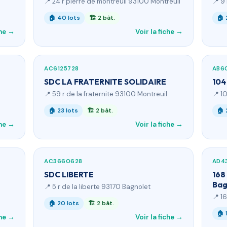
📍 24 r pierre de montreuil 93100 Montreuil
📍 9
🏠 40 lots
🏗 2 bât.
🏠 
che →
Voir la fiche →
AC6125728
AB6
SDC LA FRATERNITE SOLIDAIRE
104
📍 59 r de la fraternite 93100 Montreuil
📍 1
🏠 23 lots
🏗 2 bât.
🏠 
che →
Voir la fiche →
AC3660628
AD4
SDC LIBERTE
168
Bag
📍 5 r de la liberte 93170 Bagnolet
📍 1
🏠 20 lots
🏗 2 bât.
🏠 
che →
Voir la fiche →