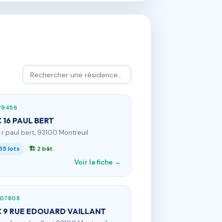
79456
 16 PAUL BERT
6 r paul bert, 93100 Montreuil
55 lots
🏗 2 bât.
Voir la fiche →
107808
 9 RUE EDOUARD VAILLANT