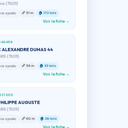
ris (75011)
📏 51 m
🏠 172 lots
re syndic
Voir la fiche →
246459
 ALEXANDRE DUMAS 44
ARIS (75011)
📏 58 m
🏠 33 lots
re syndic
Voir la fiche →
527200
PHILIPPE AUGUSTE
ARIS (75011)
📏 60 m
🏠 36 lots
re syndic
Voir la fiche →