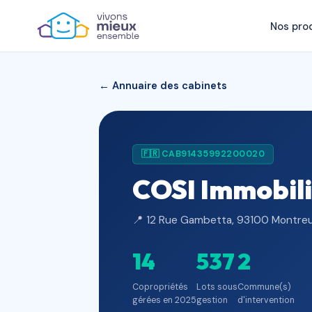
Nos pro
← Annuaire des cabinets
🇫🇷 CAB91435992200020
COSI Immobili
📍 12 Rue Gambetta, 93100 Montreui
14
537
2
Copropriétés
Lots sous
Commune(s)
gérées en 2025
gestion
d'intervention