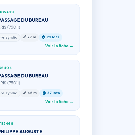
805499
PASSAGE DU BUREAU
ARIS (75011)
📏 27 m
🏠 29 lots
re syndic
Voir la fiche →
166404
PASSAGE DU BUREAU
ARIS (75011)
📏 45 m
🏠 37 lots
re syndic
Voir la fiche →
782466
PHILIPPE AUGUSTE