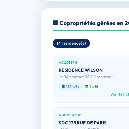
🏢 Copropriétés gérées en 
14 résidence(s)
AC2018711
RESIDENCE WILSON
📍 94 r carnot 93100 Montreuil
🏠 127 lots
🏗 2 bât.
Voir la fi
AG0054700
SDC 175 RUE DE PARIS