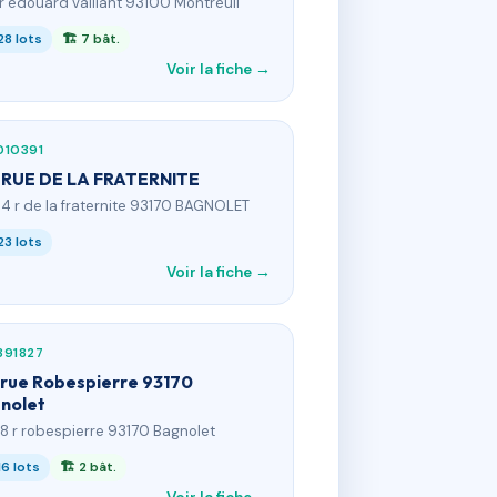
 r edouard vaillant 93100 Montreuil
28 lots
🏗 7 bât.
Voir la fiche →
010391
 RUE DE LA FRATERNITE
04 r de la fraternite 93170 BAGNOLET
23 lots
Voir la fiche →
391827
 rue Robespierre 93170
nolet
68 r robespierre 93170 Bagnolet
16 lots
🏗 2 bât.