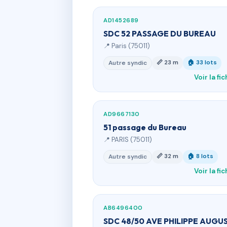
AD1452689
SDC 52 PASSAGE DU BUREAU
📍 Paris (75011)
📏 23 m
🏠 33 lots
Autre syndic
Voir la fi
AD9667130
51 passage du Bureau
📍 PARIS (75011)
📏 32 m
🏠 8 lots
Autre syndic
Voir la fi
AB6496400
SDC 48/50 AVE PHILIPPE AUGU