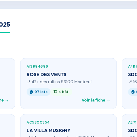
2025
AI3994696
AF11
ROSE DES VENTS
SDC
📍 42 r des ruffins 93100 Montreuil
📍 1
🏠 97 lots
🏗 4 bât.
🏠 
che →
Voir la fiche →
AC5800354
AE7
LA VILLA MUSIGNY
SDC