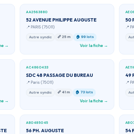
AA2563880
AE0
52 AVENUE PHILIPPE AUGUSTE
50 
📍 PARIS (75011)
📍 P
📏 25 m
🏠 99 lots
Autre syndic
Aut
che →
Voir la fiche →
AC4860433
AE1
SDC 48 PASSAGE DU BUREAU
49 
📍 Paris (75011)
📍 P
📏 41 m
🏠 73 lots
Autre syndic
Aut
che →
Voir la fiche →
AB0485045
AB0
STE
56 PH. AUGUSTE
54 