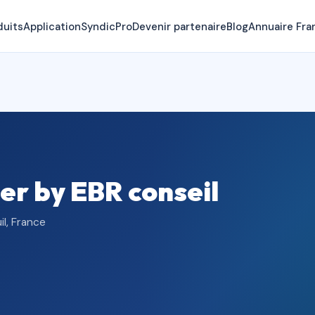
duits
Application
SyndicPro
Devenir partenaire
Blog
Annuaire Fra
er by EBR conseil
l, France