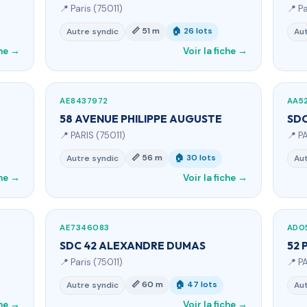
📍 Paris (75011)
📍 Pa
📏 51 m
🏠 26 lots
Autre syndic
Aut
che →
Voir la fiche →
AE8437972
AA5
58 AVENUE PHILIPPE AUGUSTE
SDC
📍 PARIS (75011)
📍 P
📏 56 m
🏠 30 lots
Autre syndic
Aut
che →
Voir la fiche →
AE7346083
AD0
SDC 42 ALEXANDRE DUMAS
52 
📍 Paris (75011)
📍 P
📏 60 m
🏠 47 lots
Autre syndic
Aut
che →
Voir la fiche →