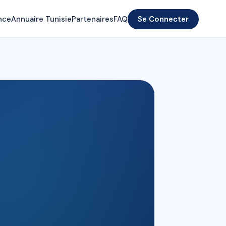
nce
Annuaire Tunisie
Partenaires
FAQ
Se Connecter