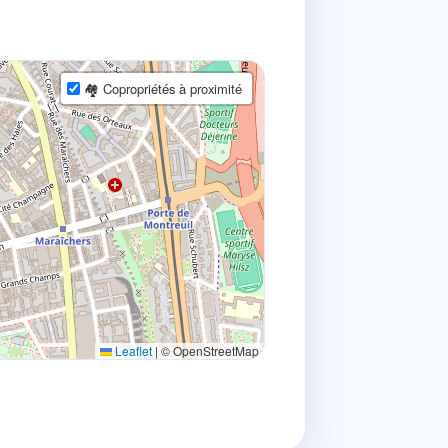
🏘 Copropriétés à proximité
Leaflet
|
© OpenStreetMap