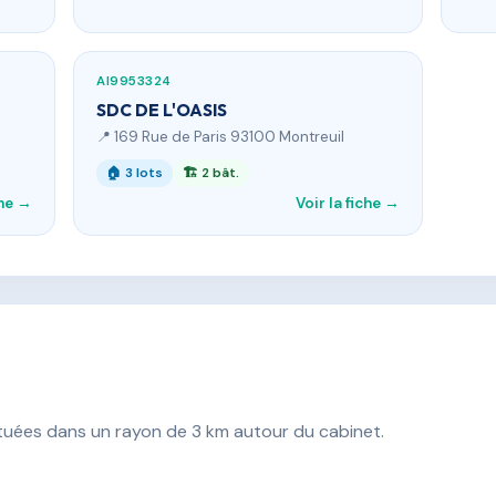
AI9953324
SDC DE L'OASIS
📍 169 Rue de Paris 93100 Montreuil
🏠 3 lots
🏗 2 bât.
che →
Voir la fiche →
ituées dans un rayon de 3 km autour du cabinet.