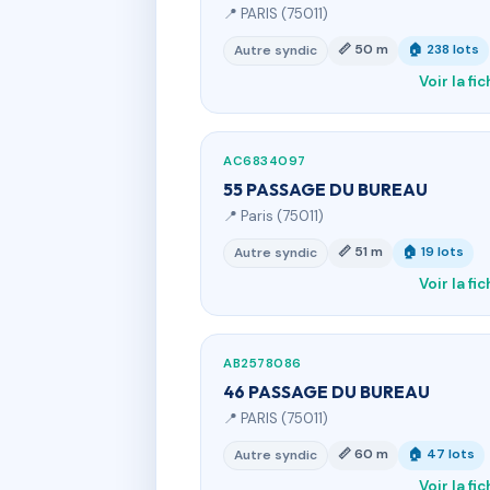
📍 PARIS (75011)
📏 50 m
🏠 238 lots
Autre syndic
Voir la fi
AC6834097
55 PASSAGE DU BUREAU
📍 Paris (75011)
📏 51 m
🏠 19 lots
Autre syndic
Voir la fi
AB2578086
46 PASSAGE DU BUREAU
📍 PARIS (75011)
📏 60 m
🏠 47 lots
Autre syndic
Voir la fi