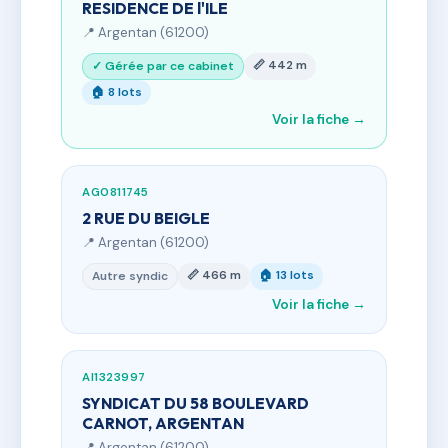
RESIDENCE DE l'ILE
📍 Argentan (61200)
📏 442 m
✓ Gérée par ce cabinet
🏠 8 lots
Voir la fiche →
AG0811745
2 RUE DU BEIGLE
📍 Argentan (61200)
📏 466 m
🏠 13 lots
Autre syndic
Voir la fiche →
AI1323997
SYNDICAT DU 58 BOULEVARD
CARNOT, ARGENTAN
📍 Argentan (61200)