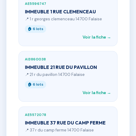
AE5596747
IMMEUBLE 1 RUE CLEMENCEAU
📍 1 r georges clemenceau 14700 Falaise
🏠 6 lots
Voir la fiche →
AI3860038
IMMEUBLE 21 RUE DU PAVILLON
📍 21 r du pavillon 14700 Falaise
🏠 6 lots
Voir la fiche →
AE5572078
IMMEUBLE 37 RUE DU CAMP FERME
📍 37 r du camp ferme 14700 Falaise