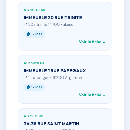
AG7590359
IMMEUBLE 20 RUE TRINITE
📍 20 r trinite 14700 Falaise
🏠 12 lots
Voir la fiche →
AE5582549
IMMEUBLE 1 RUE PAPEGAUX
📍 1 r papegaux 61200 Argentan
🏠 12 lots
Voir la fiche →
AG7130651
36-38 RUE SAINT MARTIN