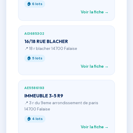
🏠 6 lots
Voir la fiche →
AI3685302
16/18 RUE BLACHER
📍 18 r blacher 14700 Falaise
🏠 5 lots
Voir la fiche →
AE5586193
IMMEUBLE 3-5 R9
📍 3 r du 9eme arrondissement de paris
14700 Falaise
🏠 4 lots
Voir la fiche →