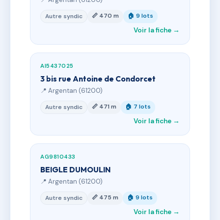
📏 470 m
🏠 9 lots
Autre syndic
Voir la fiche →
AI5437025
3 bis rue Antoine de Condorcet
📍 Argentan (61200)
📏 471 m
🏠 7 lots
Autre syndic
Voir la fiche →
AG9810433
BEIGLE DUMOULIN
📍 Argentan (61200)
📏 475 m
🏠 9 lots
Autre syndic
Voir la fiche →