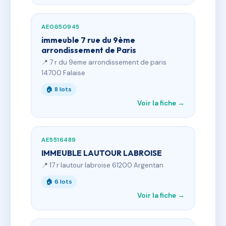
AE0650945
immeuble 7 rue du 9ème
arrondissement de Paris
📍 7 r du 9eme arrondissement de paris
14700 Falaise
🏠 8 lots
Voir la fiche →
AE5516489
IMMEUBLE LAUTOUR LABROISE
📍 17 r lautour labroise 61200 Argentan
🏠 6 lots
Voir la fiche →