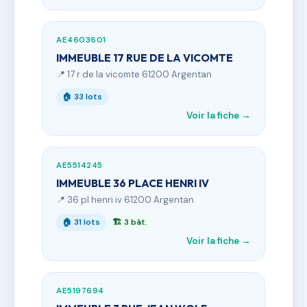
AE4603601
IMMEUBLE 17 RUE DE LA VICOMTE
📍 17 r de la vicomte 61200 Argentan
🏠 33 lots
Voir la fiche →
AE5514245
IMMEUBLE 36 PLACE HENRI IV
📍 36 pl henri iv 61200 Argentan
🏠 31 lots
🏗 3 bât.
Voir la fiche →
AE5197694