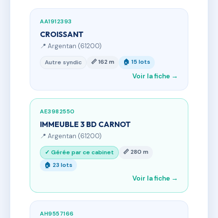
AA1912393
CROISSANT
📍 Argentan (61200)
📏 162 m
🏠 15 lots
Autre syndic
Voir la fiche →
AE3982550
IMMEUBLE 3 BD CARNOT
📍 Argentan (61200)
📏 280 m
✓ Gérée par ce cabinet
🏠 23 lots
Voir la fiche →
AH9557166