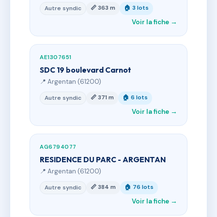
📏 363 m
🏠 3 lots
Autre syndic
Voir la fiche →
AE1307651
SDC 19 boulevard Carnot
📍 Argentan (61200)
📏 371 m
🏠 6 lots
Autre syndic
Voir la fiche →
AG6794077
RESIDENCE DU PARC - ARGENTAN
📍 Argentan (61200)
📏 384 m
🏠 76 lots
Autre syndic
Voir la fiche →