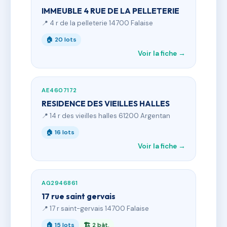
IMMEUBLE 4 RUE DE LA PELLETERIE
📍 4 r de la pelleterie 14700 Falaise
🏠 20 lots
Voir la fiche →
AE4607172
RESIDENCE DES VIEILLES HALLES
📍 14 r des vieilles halles 61200 Argentan
🏠 16 lots
Voir la fiche →
AG2946861
17 rue saint gervais
📍 17 r saint-gervais 14700 Falaise
🏠 15 lots
🏗 2 bât.