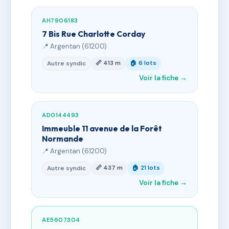
AH7906183
7 Bis Rue Charlotte Corday
📍 Argentan (61200)
📏 413 m
🏠 6 lots
Autre syndic
Voir la fiche →
AD0144493
Immeuble 11 avenue de la Forêt
Normande
📍 Argentan (61200)
📏 437 m
🏠 21 lots
Autre syndic
Voir la fiche →
AE5607304