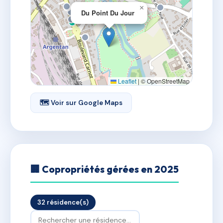
×
Du Point Du Jour
Leaflet
|
© OpenStreetMap
🗺 Voir sur Google Maps
🏢 Copropriétés gérées en 2025
32 résidence(s)