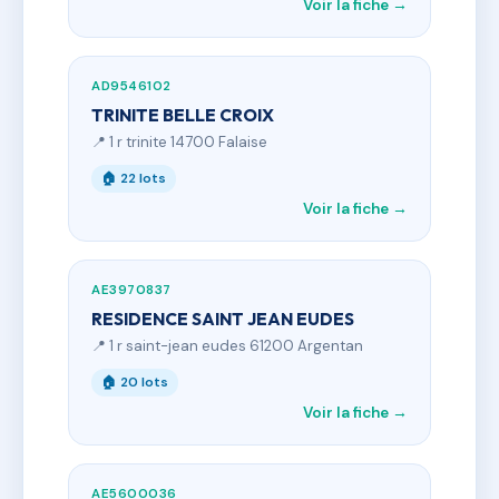
Voir la fiche →
AD9546102
TRINITE BELLE CROIX
📍 1 r trinite 14700 Falaise
🏠 22 lots
Voir la fiche →
AE3970837
RESIDENCE SAINT JEAN EUDES
📍 1 r saint-jean eudes 61200 Argentan
🏠 20 lots
Voir la fiche →
AE5600036