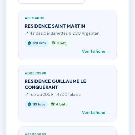
AE3114808
RESIDENCE SAINT MARTIN
📍 4 r des dardanettes 61200 Argentan
🏠 128 lots
🏗 3 bât.
Voir la fiche →
AD9373598
RESIDENCE GUILLAUME LE
CONQUERANT
📍 rue du 205 RI 14700 falaise
🏠 113 lots
🏗 4 bât.
Voir la fiche →
AE3955663