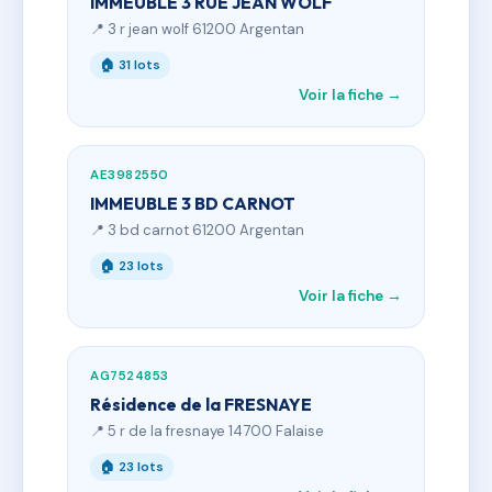
IMMEUBLE 3 RUE JEAN WOLF
📍 3 r jean wolf 61200 Argentan
🏠 31 lots
Voir la fiche →
AE3982550
IMMEUBLE 3 BD CARNOT
📍 3 bd carnot 61200 Argentan
🏠 23 lots
Voir la fiche →
AG7524853
Résidence de la FRESNAYE
📍 5 r de la fresnaye 14700 Falaise
🏠 23 lots