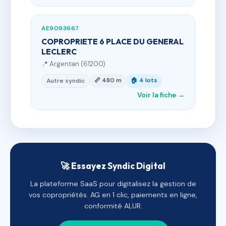
AE9093667
COPROPRIETE 6 PLACE DU GENERAL
LECLERC
📍 Argentan (61200)
📏 480 m
🏠 4 lots
Autre syndic
Voir la fiche →
🚀 Essayez Syndic Digital
La plateforme SaaS pour digitalisez la gestion de
vos copropriétés. AG en 1 clic, paiements en ligne,
conformité ALUR.