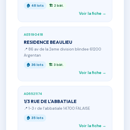
🏠 48 lots
🏗 2 bât.
Voir la fiche →
AE5190418
RESIDENCE BEAULIEU
📍 86 av de la 2eme division blindee 61200
Argentan
🏠 36 lots
🏗 3 bât.
Voir la fiche →
AD5521174
1/3 RUE DE L'ABBATIALE
📍 1-3 r de l'abbatiale 14700 FALAISE
🏠 35 lots
Voir la fiche →