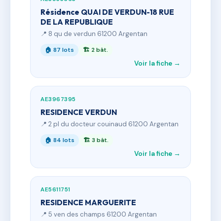
Résidence QUAI DE VERDUN-18 RUE
DE LA REPUBLIQUE
📍 8 qu de verdun 61200 Argentan
🏠 87 lots
🏗 2 bât.
Voir la fiche →
AE3967395
RESIDENCE VERDUN
📍 2 pl du docteur couinaud 61200 Argentan
🏠 84 lots
🏗 3 bât.
Voir la fiche →
AE5611751
RESIDENCE MARGUERITE
📍 5 ven des champs 61200 Argentan