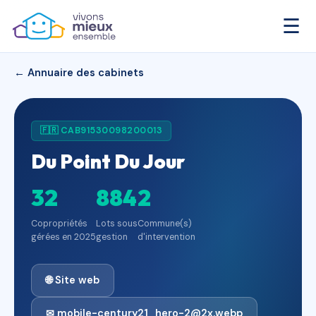
☰
← Annuaire des cabinets
🇫🇷 CAB91530098200013
Du Point Du Jour
32
884
2
Copropriétés
Lots sous
Commune(s)
gérées en 2025
gestion
d'intervention
🌐 Site web
✉ mobile-century21_hero-2@2x.webp