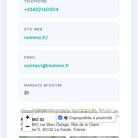
TÉLÉPHONE
+33422140304
SITE WEB
rsimmo.fr/
EMAIL
contact@rsimmo.fr
MANDATS REGISTRE
31
+
×
🏘 Copropriétés à proximité
RS IMMO 83
RS IMMO rue Marc Delage, Rés de la Claire
−
Fontaine D, 83130 La Garde, France