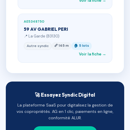
Voir la fiche →
AE5348750
59 AV GABRIEL PERI
📍 La Garde (83130)
📏 145 m
🏠 5 lots
Autre syndic
Voir la fiche →
🚀 Essayez Syndic Digital
La plateforme SaaS pour digitalisez la gestion de
vos copropriétés. AG en 1 clic, paiements en ligne,
conformité ALUR.