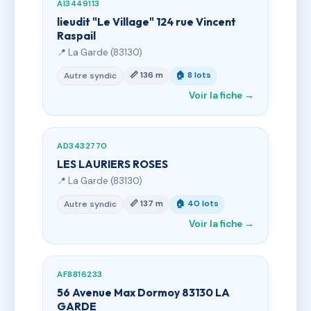
AI3449113
lieudit "Le Village" 124 rue Vincent
Raspail
📍 La Garde (83130)
📏 136 m
🏠 8 lots
Autre syndic
Voir la fiche →
AD3432770
LES LAURIERS ROSES
📍 La Garde (83130)
📏 137 m
🏠 40 lots
Autre syndic
Voir la fiche →
AF8816233
56 Avenue Max Dormoy 83130 LA
GARDE