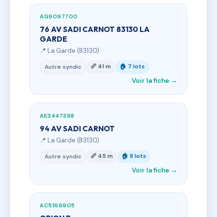
AG9097700
76 AV SADI CARNOT 83130 LA
GARDE
📍 La Garde (83130)
📏 41 m
🏠 7 lots
Autre syndic
Voir la fiche →
AE3447398
94 AV SADI CARNOT
📍 La Garde (83130)
📏 45 m
🏠 8 lots
Autre syndic
Voir la fiche →
AC5166905