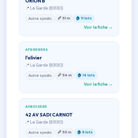
ORION B
📍 La Garde (83130)
📏 51 m
🏠 11 lots
Autre syndic
Voir la fiche →
AF9999954
l'olivier
📍 La Garde (83130)
📏 54 m
🏠 14 lots
Autre syndic
Voir la fiche →
AH8014565
42 AV SADI CARNOT
📍 La Garde (83130)
📏 55 m
🏠 8 lots
Autre syndic