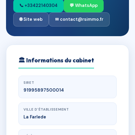
📞 +33422140304
💬 WhatsApp
🌐 Site web
✉ contact@rsimmo.fr
🏛
Informations du cabinet
SIRET
91995897500014
VILLE D'ÉTABLISSEMENT
La Farlede