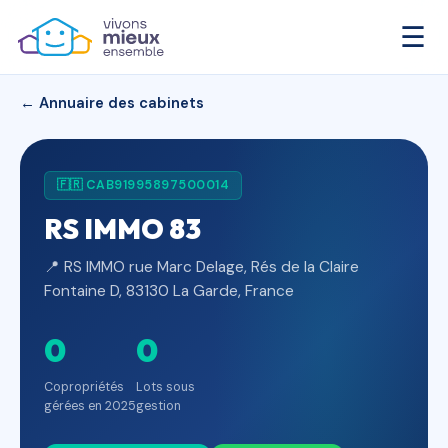
☰
← Annuaire des cabinets
🇫🇷 CAB91995897500014
RS IMMO 83
📍 RS IMMO rue Marc Delage, Rés de la Claire
Fontaine D, 83130 La Garde, France
0
0
Copropriétés
Lots sous
gérées en 2025
gestion