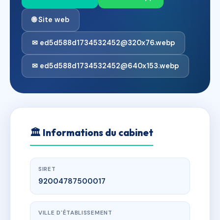
🌐 Site web
✉ ed5d588d1734532452@320x76.webp
✉ ed5d588d1734532452@640x153.webp
🏛
Informations du cabinet
SIRET
92004787500017
VILLE D'ÉTABLISSEMENT