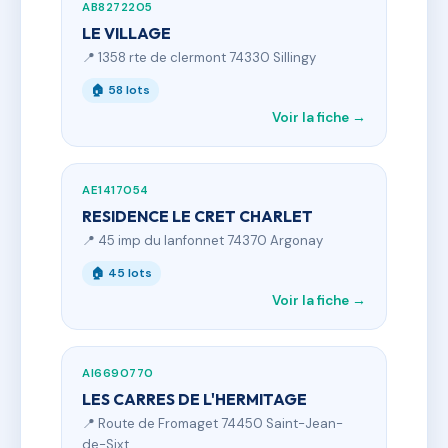
AB8272205
LE VILLAGE
📍 1358 rte de clermont 74330 Sillingy
🏠 58 lots
Voir la fiche →
AE1417054
RESIDENCE LE CRET CHARLET
📍 45 imp du lanfonnet 74370 Argonay
🏠 45 lots
Voir la fiche →
AI6690770
LES CARRES DE L'HERMITAGE
📍 Route de Fromaget 74450 Saint-Jean-
de-Sixt