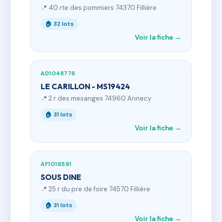
📍 40 rte des pommiers 74370 Fillière
🏠 32 lots
Voir la fiche →
AD1048776
LE CARILLON - MS19424
📍 2 r des mesanges 74960 Annecy
🏠 31 lots
Voir la fiche →
AF1016591
SOUS DINE
📍 25 r du pre de foire 74570 Fillière
🏠 31 lots
Voir la fiche →