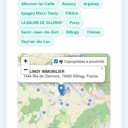
Allonzier-la-Caille
Annecy
Argonay
Epagny Metz-Tessy
Fillière
LA BALME DE SILLINGY
Poisy
Saint-Jean-de-Sixt
Sillingy
Thônes
Veyrier-du-Lac
+
🏘 Copropriétés à proximité
−
×
SILLINGY IMMOBILIER
1444 Rte de Clermont, 74330 Sillingy, France