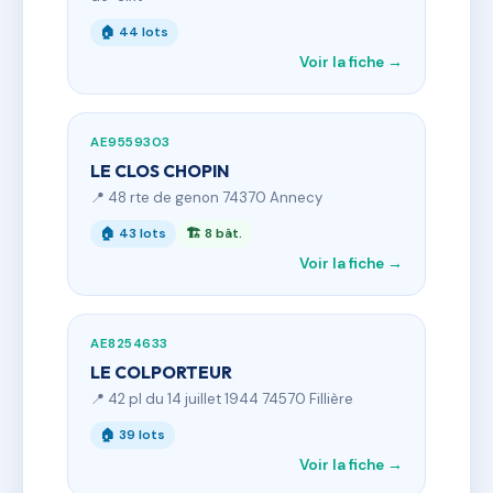
🏠 44 lots
Voir la fiche →
AE9559303
LE CLOS CHOPIN
📍 48 rte de genon 74370 Annecy
🏠 43 lots
🏗 8 bât.
Voir la fiche →
AE8254633
LE COLPORTEUR
📍 42 pl du 14 juillet 1944 74570 Fillière
🏠 39 lots
Voir la fiche →