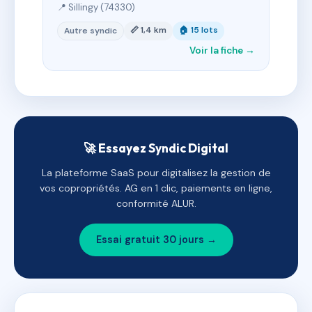
📍 Sillingy (74330)
📏 1,4 km
🏠 15 lots
Autre syndic
Voir la fiche →
🚀 Essayez Syndic Digital
La plateforme SaaS pour digitalisez la gestion de
vos copropriétés. AG en 1 clic, paiements en ligne,
conformité ALUR.
Essai gratuit 30 jours →