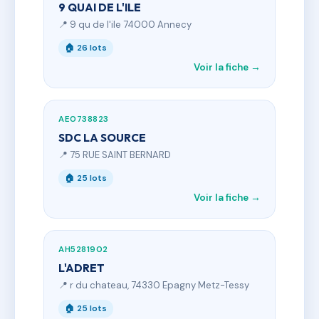
9 QUAI DE L'ILE
📍 9 qu de l'ile 74000 Annecy
🏠 26 lots
Voir la fiche →
AE0738823
SDC LA SOURCE
📍 75 RUE SAINT BERNARD
🏠 25 lots
Voir la fiche →
AH5281902
L'ADRET
📍 r du chateau, 74330 Epagny Metz-Tessy
🏠 25 lots