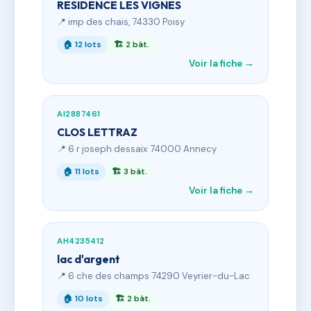
RESIDENCE LES VIGNES
📍 imp des chais, 74330 Poisy
🏠 12 lots
🏗 2 bât.
Voir la fiche →
AI2887461
CLOS LETTRAZ
📍 6 r joseph dessaix 74000 Annecy
🏠 11 lots
🏗 3 bât.
Voir la fiche →
AH4235412
lac d'argent
📍 6 che des champs 74290 Veyrier-du-Lac
🏠 10 lots
🏗 2 bât.