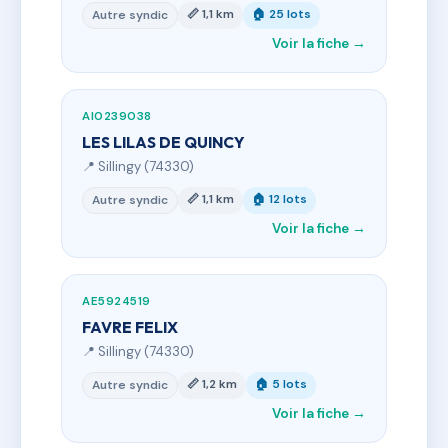
📏 1,1 km
🏠 25 lots
Autre syndic
Voir la fiche →
AI0239038
LES LILAS DE QUINCY
📍 Sillingy (74330)
📏 1,1 km
🏠 12 lots
Autre syndic
Voir la fiche →
AE5924519
FAVRE FELIX
📍 Sillingy (74330)
📏 1,2 km
🏠 5 lots
Autre syndic
Voir la fiche →