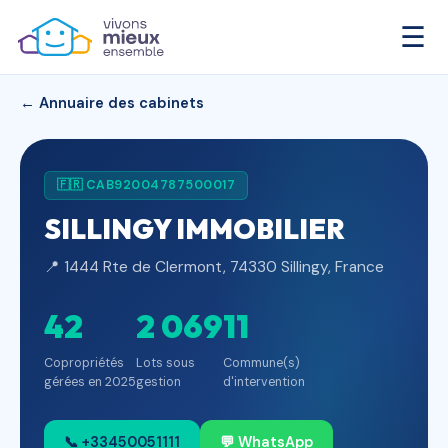
☰
← Annuaire des cabinets
🇫🇷 CAB92004787500017
SILLINGY IMMOBILIER
📍 1444 Rte de Clermont, 74330 Sillingy, France
42
2 069
11
Copropriétés
Lots sous
Commune(s)
gérées en 2025
gestion
d'intervention
📞 +33450051111
💬 WhatsApp