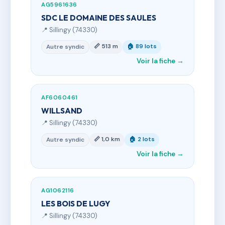
AG5961636
SDC LE DOMAINE DES SAULES
📍 Sillingy (74330)
📏 513 m
🏠 89 lots
Autre syndic
Voir la fiche →
AF6060461
WILLSAND
📍 Sillingy (74330)
📏 1,0 km
🏠 2 lots
Autre syndic
Voir la fiche →
AG1062116
LES BOIS DE LUGY
📍 Sillingy (74330)