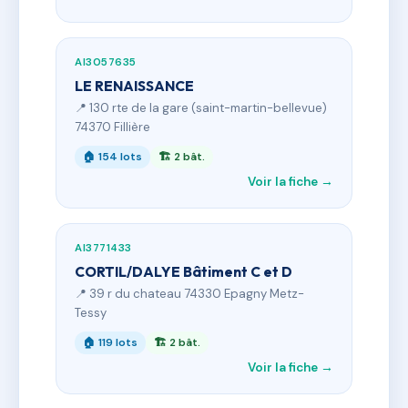
AI3057635
LE RENAISSANCE
📍 130 rte de la gare (saint-martin-bellevue)
74370 Fillière
🏠 154 lots
🏗 2 bât.
Voir la fiche →
AI3771433
CORTIL/DALYE Bâtiment C et D
📍 39 r du chateau 74330 Epagny Metz-
Tessy
🏠 119 lots
🏗 2 bât.
Voir la fiche →