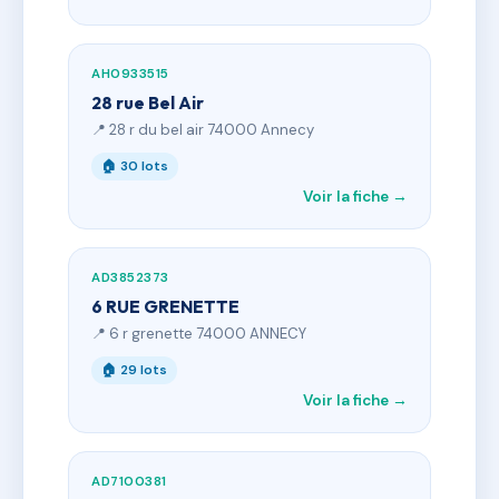
AH0933515
28 rue Bel Air
📍 28 r du bel air 74000 Annecy
🏠 30 lots
Voir la fiche →
AD3852373
6 RUE GRENETTE
📍 6 r grenette 74000 ANNECY
🏠 29 lots
Voir la fiche →
AD7100381