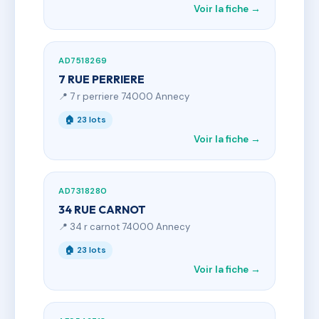
Voir la fiche →
AD7518269
7 RUE PERRIERE
📍 7 r perriere 74000 Annecy
🏠 23 lots
Voir la fiche →
AD7318280
34 RUE CARNOT
📍 34 r carnot 74000 Annecy
🏠 23 lots
Voir la fiche →