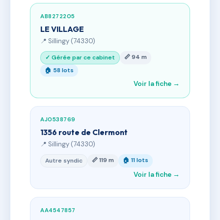
AB8272205
LE VILLAGE
📍 Sillingy (74330)
📏 94 m
✓ Gérée par ce cabinet
🏠 58 lots
Voir la fiche →
AJ0538769
1356 route de Clermont
📍 Sillingy (74330)
📏 119 m
🏠 11 lots
Autre syndic
Voir la fiche →
AA4547857