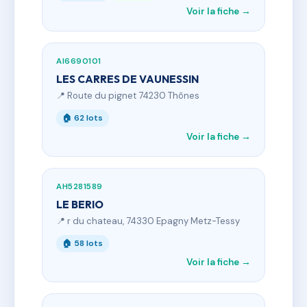
Voir la fiche →
AI6690101
LES CARRES DE VAUNESSIN
📍 Route du pignet 74230 Thônes
🏠 62 lots
Voir la fiche →
AH5281589
LE BERIO
📍 r du chateau, 74330 Epagny Metz-Tessy
🏠 58 lots
Voir la fiche →