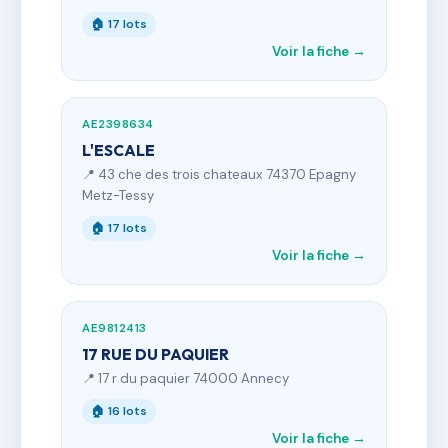
🏠 17 lots
Voir la fiche →
AE2398634
L'ESCALE
📍 43 che des trois chateaux 74370 Epagny
Metz-Tessy
🏠 17 lots
Voir la fiche →
AE9812413
17 RUE DU PAQUIER
📍 17 r du paquier 74000 Annecy
🏠 16 lots
Voir la fiche →