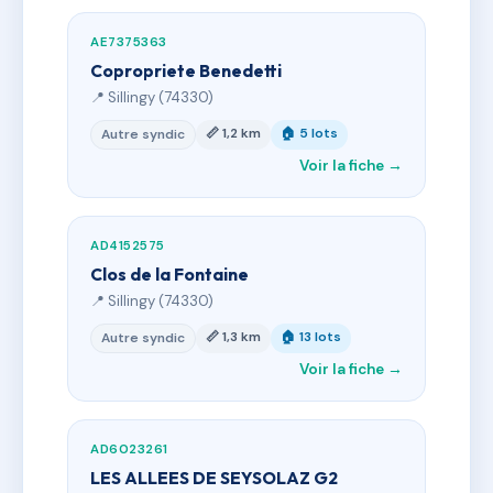
AE7375363
Copropriete Benedetti
📍 Sillingy (74330)
📏 1,2 km
🏠 5 lots
Autre syndic
Voir la fiche →
AD4152575
Clos de la Fontaine
📍 Sillingy (74330)
📏 1,3 km
🏠 13 lots
Autre syndic
Voir la fiche →
AD6023261
LES ALLEES DE SEYSOLAZ G2