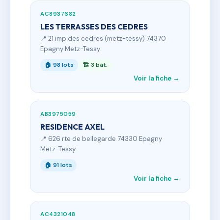
AC8937682
LES TERRASSES DES CEDRES
📍 21 imp des cedres (metz-tessy) 74370
Epagny Metz-Tessy
🏠 98 lots
🏗 3 bât.
Voir la fiche →
AB3975059
RESIDENCE AXEL
📍 626 rte de bellegarde 74330 Epagny
Metz-Tessy
🏠 91 lots
Voir la fiche →
AC4321048