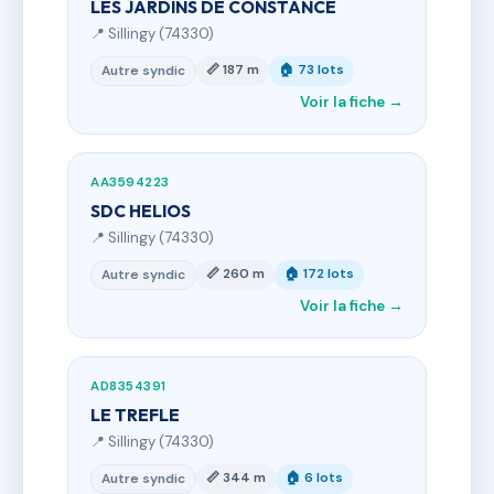
LES JARDINS DE CONSTANCE
📍 Sillingy (74330)
📏 187 m
🏠 73 lots
Autre syndic
Voir la fiche →
AA3594223
SDC HELIOS
📍 Sillingy (74330)
📏 260 m
🏠 172 lots
Autre syndic
Voir la fiche →
AD8354391
LE TREFLE
📍 Sillingy (74330)
📏 344 m
🏠 6 lots
Autre syndic