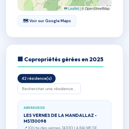
Leaflet
|
© OpenStreetMap
🗺 Voir sur Google Maps
🏢 Copropriétés gérées en 2025
42 résidence(s)
AB5560503
LES VERNES DE LA MANDALLAZ -
MS130098
📍 101 rte des vernes 74330 LA BALME DE