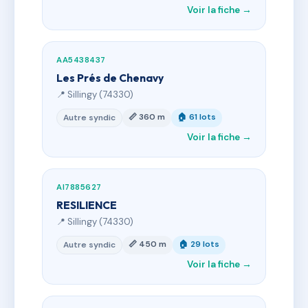
Voir la fiche →
AA5438437
Les Prés de Chenavy
📍 Sillingy (74330)
📏 360 m
🏠 61 lots
Autre syndic
Voir la fiche →
AI7885627
RESILIENCE
📍 Sillingy (74330)
📏 450 m
🏠 29 lots
Autre syndic
Voir la fiche →