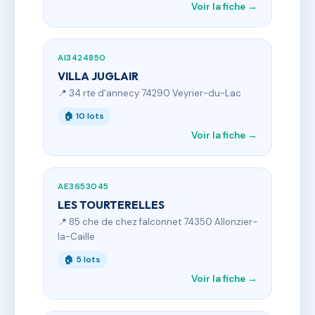
Voir la fiche →
AI3424850
VILLA JUGLAIR
📍 34 rte d'annecy 74290 Veyrier-du-Lac
🏠 10 lots
Voir la fiche →
AE3653045
LES TOURTERELLES
📍 85 che de chez falconnet 74350 Allonzier-
la-Caille
🏠 5 lots
Voir la fiche →