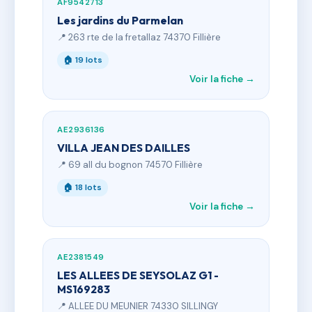
AF9542713
Les jardins du Parmelan
📍 263 rte de la fretallaz 74370 Fillière
🏠 19 lots
Voir la fiche →
AE2936136
VILLA JEAN DES DAILLES
📍 69 all du bognon 74570 Fillière
🏠 18 lots
Voir la fiche →
AE2381549
LES ALLEES DE SEYSOLAZ G1 -
MS169283
📍 ALLEE DU MEUNIER 74330 SILLINGY