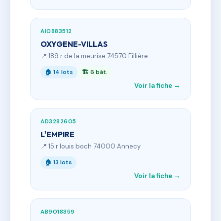
AI0883512
OXYGENE-VILLAS
📍 189 r de la meurise 74570 Fillière
🏠 14 lots
🏗 6 bât.
Voir la fiche →
AD3282605
L'EMPIRE
📍 15 r louis boch 74000 Annecy
🏠 13 lots
Voir la fiche →
AB9018359