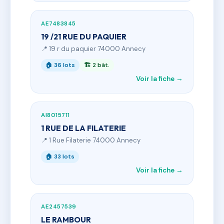
AE7483845
19 /21 RUE DU PAQUIER
📍 19 r du paquier 74000 Annecy
🏠 36 lots
🏗 2 bât.
Voir la fiche →
AI8015711
1 RUE DE LA FILATERIE
📍 1 Rue Filaterie 74000 Annecy
🏠 33 lots
Voir la fiche →
AE2457539
LE RAMBOUR