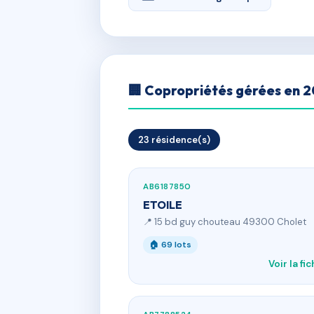
🏢 Copropriétés gérées en 
23 résidence(s)
AB6187850
ETOILE
📍 15 bd guy chouteau 49300 Cholet
🏠 69 lots
Voir la fi