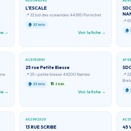
AE3066545
AD6
L'ESCALE
SDC
NA
📍 32 bd des oceanides 44380 Pornichet
📍 6
🏠 32 lots
🏠 
che →
Voir la fiche →
AC5193891
AF4
25 rue Petite Biesse
SDC
gne
📍 25 r petite biesse 44200 Nantes
📍 2
Bret
🏠 22 lots
🏗 2 bât.
🏠 
che →
Voir la fiche →
AE2982320
AC3
13 RUE SCRIBE
45 