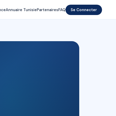
nce
Annuaire Tunisie
Partenaires
FAQ
Se Connecter