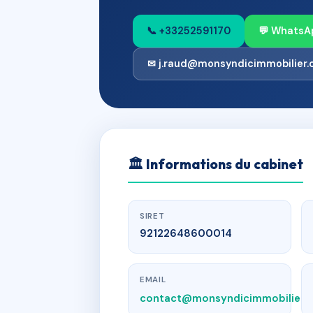
📞 +33252591170
💬 WhatsA
✉ j.raud@monsyndicimmobilier
🏛
Informations du cabinet
SIRET
92122648600014
EMAIL
contact@monsyndicimmobilier.