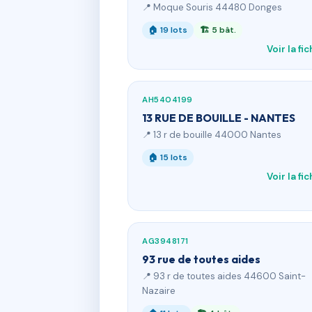
📍 Moque Souris 44480 Donges
🏠 19 lots
🏗 5 bât.
Voir la fi
AH5404199
13 RUE DE BOUILLE - NANTES
📍 13 r de bouille 44000 Nantes
🏠 15 lots
Voir la fi
AG3948171
93 rue de toutes aides
📍 93 r de toutes aides 44600 Saint-
Nazaire