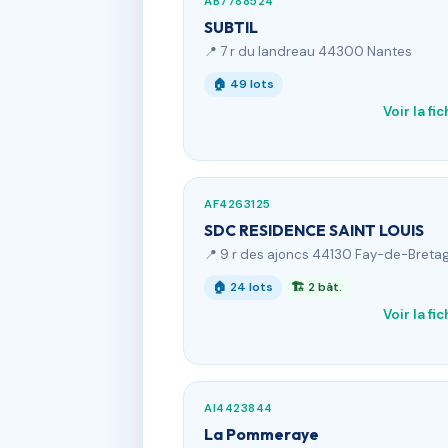
AB7788524
SUBTIL
📍 7 r du landreau 44300 Nantes
🏠 49 lots
Voir la fi
AF4263125
SDC RESIDENCE SAINT LOUIS
📍 9 r des ajoncs 44130 Fay-de-Breta
🏠 24 lots
🏗 2 bât.
Voir la fi
AI4423844
La Pommeraye