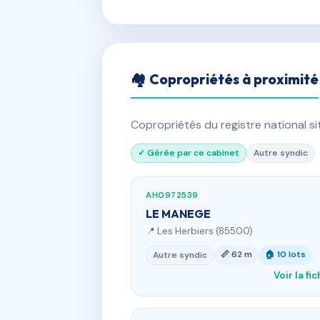
🏘 Copropriétés à proximité
Copropriétés du registre national s
✓ Gérée par ce cabinet
Autre syndic
AH0972539
LE MANEGE
📍 Les Herbiers (85500)
📏 62 m
🏠 10 lots
Autre syndic
Voir la fi