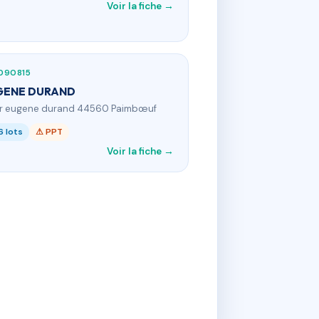
Voir la fiche →
090815
GENE DURAND
 r eugene durand 44560 Paimbœuf
6 lots
⚠ PPT
Voir la fiche →