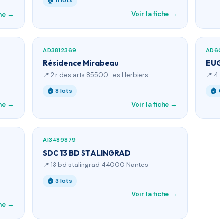
🏠 11 lots
Voir la fiche →
che →
AD3812369
AD6
Résidence Mirabeau
EU
📍 2 r des arts 85500 Les Herbiers
📍 4
🏠 8 lots
🏠 
che →
Voir la fiche →
AI3489879
SDC 13 BD STALINGRAD
📍 13 bd stalingrad 44000 Nantes
🏠 3 lots
Voir la fiche →
che →