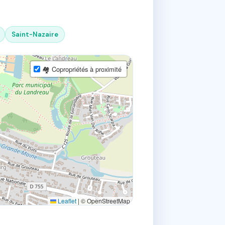
Saint-Nazaire
🏘 Copropriétés à proximité
Leaflet
|
© OpenStreetMap