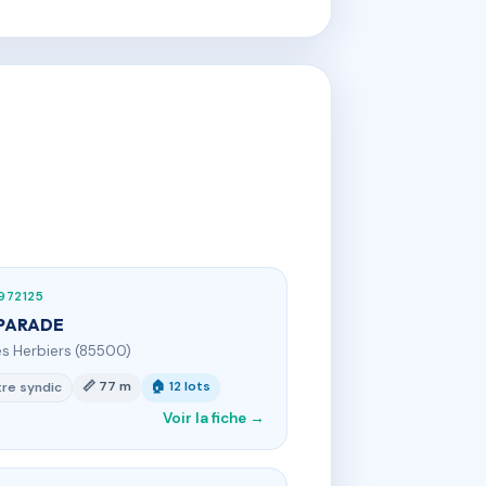
972125
PARADE
es Herbiers (85500)
📏 77 m
🏠 12 lots
re syndic
Voir la fiche →