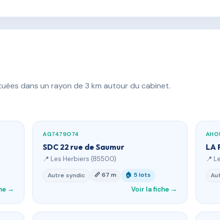
ituées dans un rayon de 3 km autour du cabinet.
AG7479074
AH0
SDC 22 rue de Saumur
LA 
📍 Les Herbiers (85500)
📍 L
📏 67 m
🏠 5 lots
Autre syndic
Aut
che →
Voir la fiche →