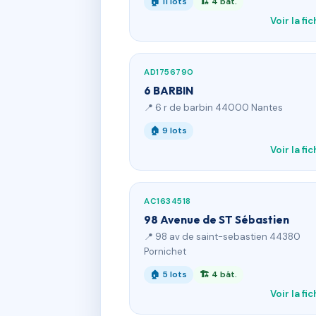
🏠 11 lots
🏗 4 bât.
Voir la fi
AD1756790
6 BARBIN
📍 6 r de barbin 44000 Nantes
🏠 9 lots
Voir la fi
AC1634518
98 Avenue de ST Sébastien
📍 98 av de saint-sebastien 44380
Pornichet
🏠 5 lots
🏗 4 bât.
Voir la fi