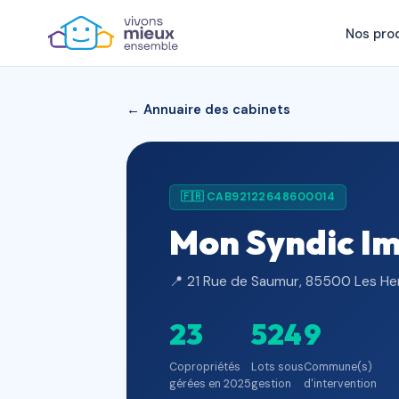
Nos pro
← Annuaire des cabinets
🇫🇷 CAB92122648600014
Mon Syndic Im
📍 21 Rue de Saumur, 85500 Les Her
23
524
9
Copropriétés
Lots sous
Commune(s)
gérées en 2025
gestion
d'intervention