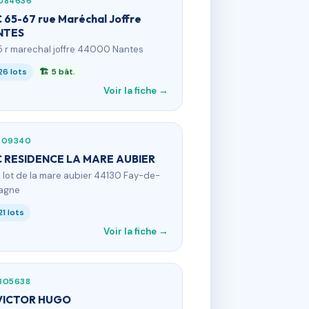
084636
 65-67 rue Maréchal Joffre
NTES
5 r marechal joffre 44000 Nantes
26 lots
🏗 5 bât.
Voir la fiche →
309340
 RESIDENCE LA MARE AUBIER
2 lot de la mare aubier 44130 Fay-de-
agne
21 lots
Voir la fiche →
305638
VICTOR HUGO