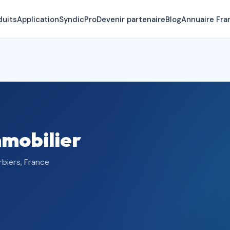
duits
Application
SyndicPro
Devenir partenaire
Blog
Annuaire Fra
mobilier
biers, France