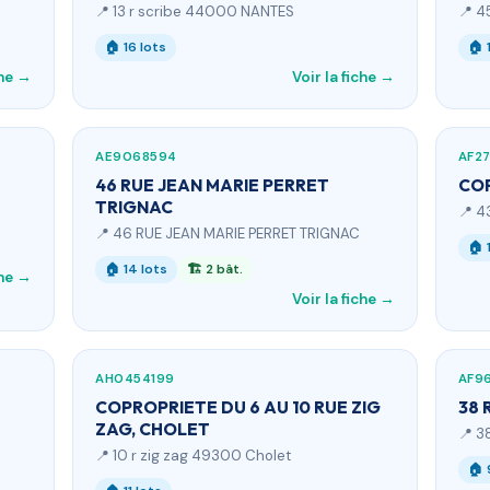
📍 13 r scribe 44000 NANTES
📍 4
🏠 16 lots
🏠 
che →
Voir la fiche →
AE9068594
AF2
46 RUE JEAN MARIE PERRET
CO
TRIGNAC
📍 4
📍 46 RUE JEAN MARIE PERRET TRIGNAC
🏠 
🏠 14 lots
🏗 2 bât.
che →
Voir la fiche →
AH0454199
AF9
COPROPRIETE DU 6 AU 10 RUE ZIG
38 
ZAG, CHOLET
📍 3
📍 10 r zig zag 49300 Cholet
🏠 