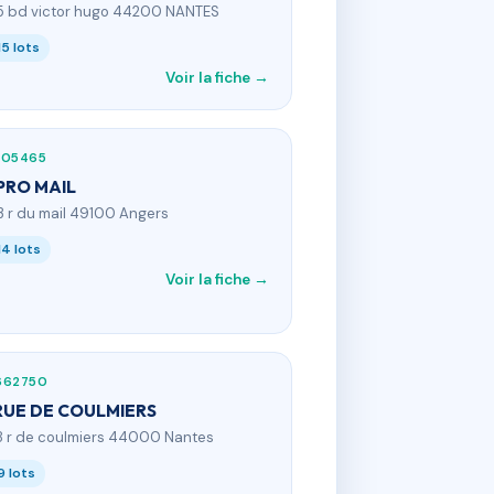
5 bd victor hugo 44200 NANTES
15 lots
Voir la fiche →
705465
PRO MAIL
3 r du mail 49100 Angers
14 lots
Voir la fiche →
662750
RUE DE COULMIERS
8 r de coulmiers 44000 Nantes
9 lots