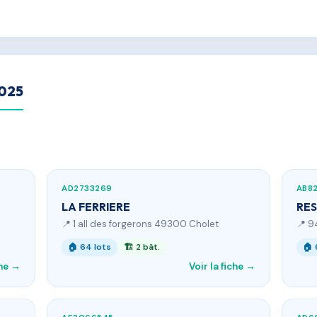
2025
AD2733269
AB8
LA FERRIERE
RES
📍 1 all des forgerons 49300 Cholet
📍 9
🏠 64 lots
🏗 2 bât.
🏠 
che →
Voir la fiche →