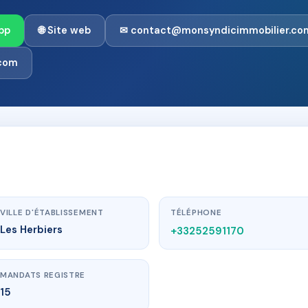
pp
🌐 Site web
✉ contact@monsyndicimmobilier.co
.com
VILLE D'ÉTABLISSEMENT
TÉLÉPHONE
Les Herbiers
+33252591170
MANDATS REGISTRE
15
com