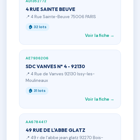
AD1352772
4 RUE SAINTE BEUVE
📍 4 Rue Sainte-Beuve 75006 PARIS
🏠 32 lots
Voir la fiche →
AE7936206
SDC VANVES N° 4 - 92130
📍 4 Rue de Vanves 92130 Issy-les-
Moulineaux
🏠 31 lots
Voir la fiche →
AA6784417
49 RUE DE L'ABBE GLATZ
📍 49 r de l'abbe jean glatz 92270 Bois-