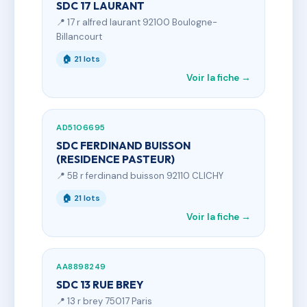
SDC 17 LAURANT
📍 17 r alfred laurant 92100 Boulogne-
Billancourt
🏠 21 lots
Voir la fiche →
AD5106695
SDC FERDINAND BUISSON
(RESIDENCE PASTEUR)
📍 5B r ferdinand buisson 92110 CLICHY
🏠 21 lots
Voir la fiche →
AA8898249
SDC 13 RUE BREY
📍 13 r brey 75017 Paris