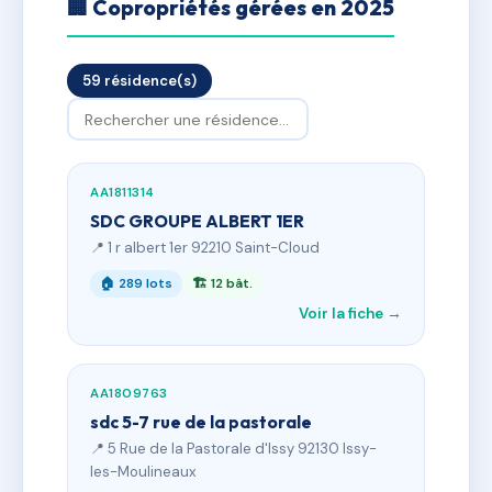
🏢 Copropriétés gérées en 2025
59 résidence(s)
AA1811314
SDC GROUPE ALBERT 1ER
📍 1 r albert 1er 92210 Saint-Cloud
🏠 289 lots
🏗 12 bât.
Voir la fiche →
AA1809763
sdc 5-7 rue de la pastorale
📍 5 Rue de la Pastorale d'Issy 92130 Issy-
les-Moulineaux