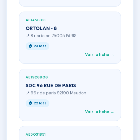
AB1456318
ORTOLAN - 8
📍 8 r ortolan 75005 PARIS
🏠 23 lots
Voir la fiche →
AE1926906
SDC 96 RUE DE PARIS
📍 96 r de paris 92190 Meudon
🏠 22 lots
Voir la fiche →
AB5031851