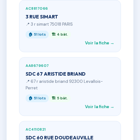
AC8817066
3 RUE SIMART
📍 3 r simart 75018 PARIS
🏠 51 lots
🏗 4 bât.
Voir la fiche →
AA8679607
SDC 67 ARISTIDE BRIAND
📍 67 r aristide briand 92300 Levallois-
Perret
🏠 51 lots
🏗 5 bât.
Voir la fiche →
AC4110821
SDC 60 RUE DOUDEAUVILLE