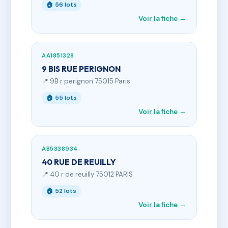
🏠 56 lots
Voir la fiche →
AA1851328
9 BIS RUE PERIGNON
📍 9B r perignon 75015 Paris
🏠 55 lots
Voir la fiche →
AB5338934
40 RUE DE REUILLY
📍 40 r de reuilly 75012 PARIS
🏠 52 lots
Voir la fiche →