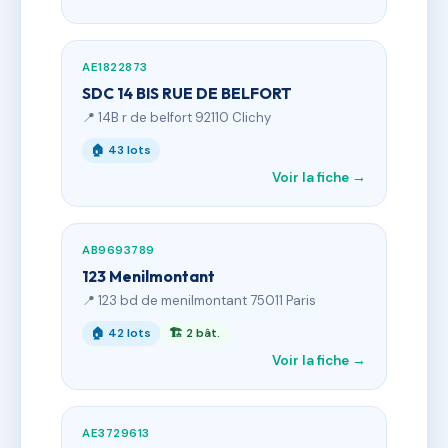
AE1822873
SDC 14 BIS RUE DE BELFORT
📍 14B r de belfort 92110 Clichy
🏠 43 lots
Voir la fiche →
AB9693789
123 Menilmontant
📍 123 bd de menilmontant 75011 Paris
🏠 42 lots
🏗 2 bât.
Voir la fiche →
AE3729613