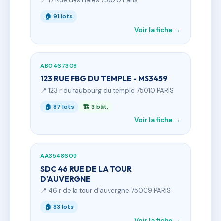
📍 17 Rue des Haies 75020 Paris
🏠 91 lots
Voir la fiche →
AB0467308
123 RUE FBG DU TEMPLE - MS3459
📍 123 r du faubourg du temple 75010 PARIS
🏠 87 lots
🏗 3 bât.
Voir la fiche →
AA3548609
SDC 46 RUE DE LA TOUR
D'AUVERGNE
📍 46 r de la tour d'auvergne 75009 PARIS
🏠 83 lots
Voir la fiche →