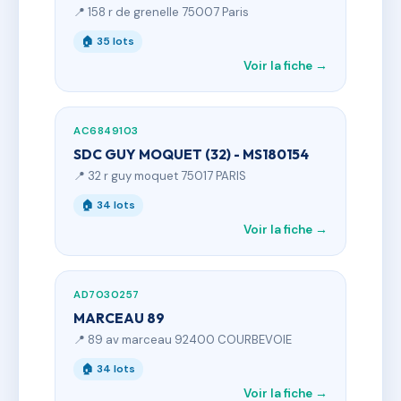
📍 158 r de grenelle 75007 Paris
🏠 35 lots
Voir la fiche →
AC6849103
SDC GUY MOQUET (32) - MS180154
📍 32 r guy moquet 75017 PARIS
🏠 34 lots
Voir la fiche →
AD7030257
MARCEAU 89
📍 89 av marceau 92400 COURBEVOIE
🏠 34 lots
Voir la fiche →