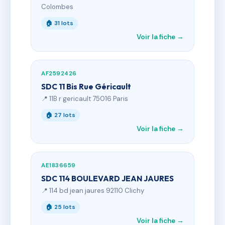
Colombes
🏠 31 lots
Voir la fiche →
AF2592426
SDC 11 Bis Rue Géricault
📍 11B r gericault 75016 Paris
🏠 27 lots
Voir la fiche →
AE1836659
SDC 114 BOULEVARD JEAN JAURES
📍 114 bd jean jaures 92110 Clichy
🏠 25 lots
Voir la fiche →