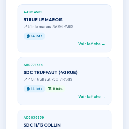
AA9114539
51 RUE LE MAROIS
📍 51 r le marois 75016 PARIS
🏠 14 lots
Voir la fiche →
AB9771734
SDC TRUFFAUT (40 RUE)
📍 40 r truffaut 75017 PARIS
🏠 14 lots
🏗 5 bât.
Voir la fiche →
AD5635859
SDC 11/13 COLLIN