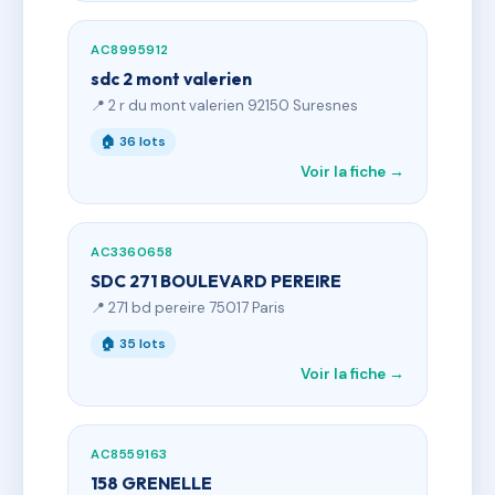
AC8995912
sdc 2 mont valerien
📍 2 r du mont valerien 92150 Suresnes
🏠 36 lots
Voir la fiche →
AC3360658
SDC 271 BOULEVARD PEREIRE
📍 271 bd pereire 75017 Paris
🏠 35 lots
Voir la fiche →
AC8559163
158 GRENELLE