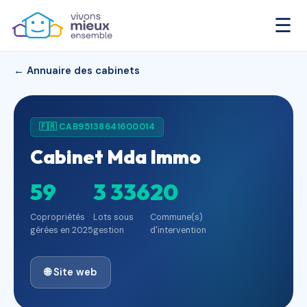
☰
← Annuaire des cabinets
🇫🇷 CAB95138641600014
Cabinet Mda Immo
59
3 336
20
Copropriétés
Lots sous
Commune(s)
gérées en 2025
gestion
d'intervention
🌐 Site web