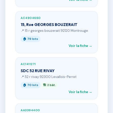
AC4904660
15, Rue GEORGES BOUZERAIT
📍 15 r georges bouzerait 92120 Montrouge
🏠 79 lots
Voir la fiche →
AC1411271
SDC 52 RUE RIVAY
📍 52 r rivay 92300 Levallois-Perret
🏠 70 lots
🏗 2 bât.
Voir la fiche →
AA3394400