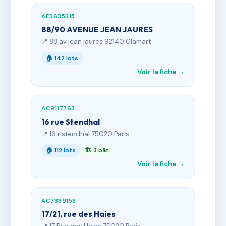
AE3635315
88/90 AVENUE JEAN JAURES
📍 88 av jean jaures 92140 Clamart
🏠 142 lots
Voir la fiche →
AC9117763
16 rue Stendhal
📍 16 r stendhal 75020 Paris
🏠 112 lots
🏗 3 bât.
Voir la fiche →
AC7339153
17/21, rue des Haies