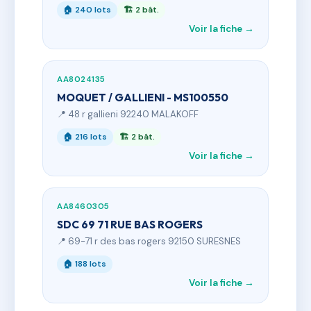
🏠 240 lots
🏗 2 bât.
Voir la fiche →
AA8024135
MOQUET / GALLIENI - MS100550
📍 48 r gallieni 92240 MALAKOFF
🏠 216 lots
🏗 2 bât.
Voir la fiche →
AA8460305
SDC 69 71 RUE BAS ROGERS
📍 69-71 r des bas rogers 92150 SURESNES
🏠 188 lots
Voir la fiche →