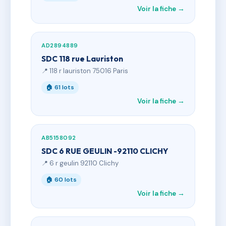
Voir la fiche →
AD2894889
SDC 118 rue Lauriston
📍 118 r lauriston 75016 Paris
🏠 61 lots
Voir la fiche →
AB5158092
SDC 6 RUE GEULIN -92110 CLICHY
📍 6 r geulin 92110 Clichy
🏠 60 lots
Voir la fiche →