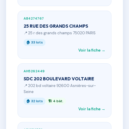
AB4274767
25 RUE DES GRANDS CHAMPS
📍 25 r des grands champs 75020 PARIS
🏠 33 lots
Voir la fiche →
AH5262449
SDC 202 BOULEVARD VOLTAIRE
📍 202 bd voltaire 92600 Asnières-sur-
Seine
🏠 32 lots
🏗 4 bât.
Voir la fiche →