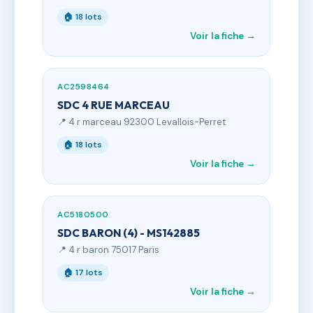
🏠 18 lots
Voir la fiche →
AC2598464
SDC 4 RUE MARCEAU
📍 4 r marceau 92300 Levallois-Perret
🏠 18 lots
Voir la fiche →
AC5180500
SDC BARON (4) - MS142885
📍 4 r baron 75017 Paris
🏠 17 lots
Voir la fiche →