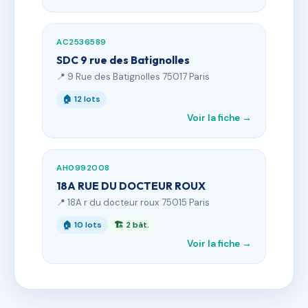
AC2536589
SDC 9 rue des Batignolles
📍 9 Rue des Batignolles 75017 Paris
🏠 12 lots
Voir la fiche →
AH0992008
18A RUE DU DOCTEUR ROUX
📍 18A r du docteur roux 75015 Paris
🏠 10 lots
🏗 2 bât.
Voir la fiche →