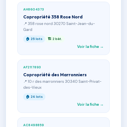
AH8604373
Copropriété 358 Rose Nord
📍 358 rose nord 30270 Saint-Jean-du-
Gard
🏠 25 lots
🏗 2 bât.
Voir la fiche →
AF2117893
Copropriété des Marronniers
📍 10 r des marronniers 30340 Saint-Privat-
des-Vieux
🏠 24 lots
Voir la fiche →
AC8498859