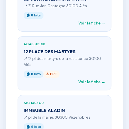
📍 21 Rue Jan Castagno 30100 Alès
🏠 8 lots
Voir la fiche →
AC4866968
12 PLACE DES MARTYRS
📍 12 pl des martyrs de la resistance 30100
Alès
🏠 8 lots
⚠ PPT
Voir la fiche →
AE4139309
IMMEUBLE ALADIN
📍 pl de la mairie, 30360 Vézénobres
🏠 5 lots