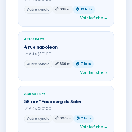
📏 635 m
🏠 19 lots
Autre syndic
Voir la fiche →
AE1628429
4 rue napoleon
📍 Alès (30100)
📏 639 m
🏠 7 lots
Autre syndic
Voir la fiche →
AD5665476
58 rue "Faubourg du Soleil
📍 Alès (30100)
📏 666 m
🏠 2 lots
Autre syndic
Voir la fiche →