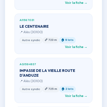
Voir la fiche →
AI1567031
LE CENTENAIRE
📍 Alès (30100)
📏 723 m
🏠 9 lots
Autre syndic
Voir la fiche →
AG1594837
IMPASSE DE LA VIEILLE ROUTE
D'ANDUZE
📍 Alès (30100)
📏 725 m
🏠 2 lots
Autre syndic
Voir la fiche →