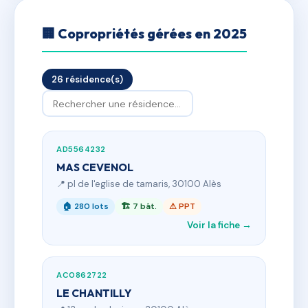
🏢 Copropriétés gérées en 2025
26 résidence(s)
AD5564232
MAS CEVENOL
📍 pl de l'eglise de tamaris, 30100 Alès
🏠 280 lots
🏗 7 bât.
⚠ PPT
Voir la fiche →
AC0862722
LE CHANTILLY