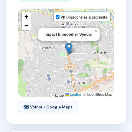
+
🏘 Copropriétés à proximité
−
×
Impact Immobilier Syndic
Leaflet
|
© OpenStreetMap
🗺 Voir sur Google Maps