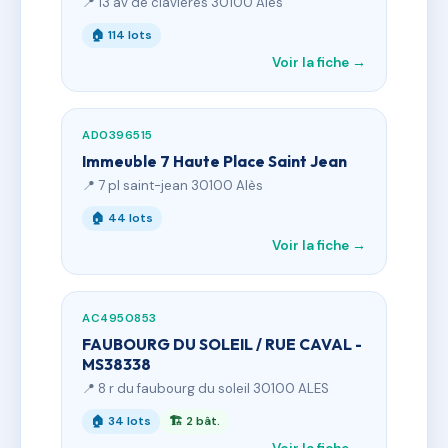
📍 13 av de clavieres 30100 Alès
🏠 114 lots
Voir la fiche →
AD0396515
Immeuble 7 Haute Place Saint Jean
📍 7 pl saint-jean 30100 Alès
🏠 44 lots
Voir la fiche →
AC4950853
FAUBOURG DU SOLEIL / RUE CAVAL -
MS38338
📍 8 r du faubourg du soleil 30100 ALES
🏠 34 lots
🏗 2 bât.