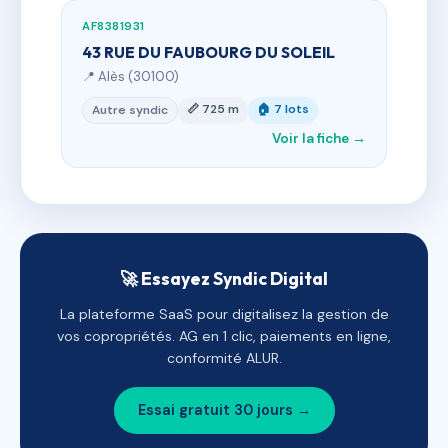
AF8381931
43 RUE DU FAUBOURG DU SOLEIL
📍 Alès (30100)
📏 725 m
🏠 7 lots
Autre syndic
Voir la fiche →
🚀 Essayez Syndic Digital
La plateforme SaaS pour digitalisez la gestion de
vos copropriétés. AG en 1 clic, paiements en ligne,
conformité ALUR.
Essai gratuit 30 jours →