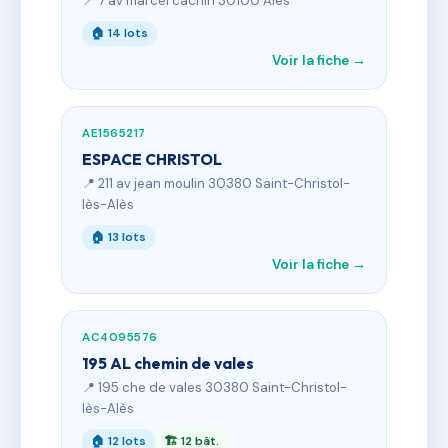
📍 7 av marcel cachin 30100 Alès
🏠 14 lots
Voir la fiche →
AE1565217
ESPACE CHRISTOL
📍 211 av jean moulin 30380 Saint-Christol-
lès-Alès
🏠 13 lots
Voir la fiche →
AC4095576
195 AL chemin de vales
📍 195 che de vales 30380 Saint-Christol-
lès-Alès
🏠 12 lots
🏗 12 bât.