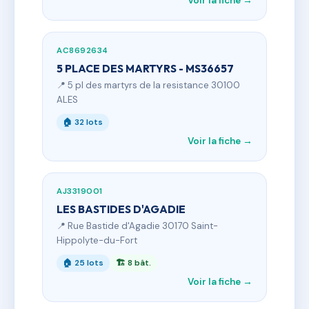
Voir la fiche →
AC8692634
5 PLACE DES MARTYRS - MS36657
📍 5 pl des martyrs de la resistance 30100
ALES
🏠 32 lots
Voir la fiche →
AJ3319001
LES BASTIDES D'AGADIE
📍 Rue Bastide d'Agadie 30170 Saint-
Hippolyte-du-Fort
🏠 25 lots
🏗 8 bât.
Voir la fiche →