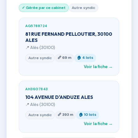
✓ Gérée par ce cabinet
Autre syndic
AG5788724
81 RUE FERNAND PELLOUTIER, 30100
ALES
📍 Alès (30100)
📏 69 m
🏠 4 lots
Autre syndic
Voir la fiche →
AH3607843
104 AVENUE D'ANDUZE ALES
📍 Alès (30100)
📏 393 m
🏠 10 lots
Autre syndic
Voir la fiche →