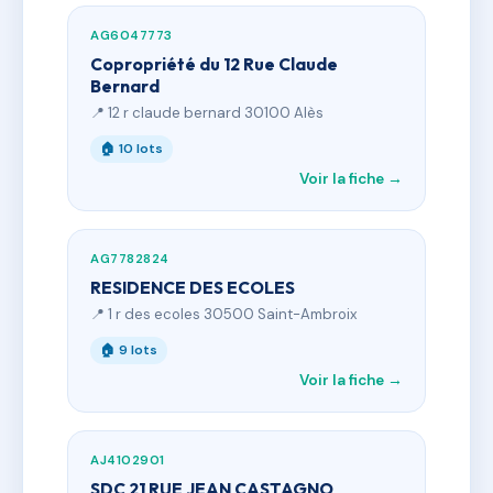
AG6047773
Copropriété du 12 Rue Claude
Bernard
📍 12 r claude bernard 30100 Alès
🏠 10 lots
Voir la fiche →
AG7782824
RESIDENCE DES ECOLES
📍 1 r des ecoles 30500 Saint-Ambroix
🏠 9 lots
Voir la fiche →
AJ4102901
SDC 21 RUE JEAN CASTAGNO