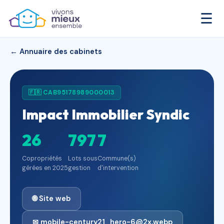
☰
← Annuaire des cabinets
🇫🇷 CAB95178989000013
Impact Immobilier Syndic
26
797
7
Copropriétés
Lots sous
Commune(s)
gérées en 2025
gestion
d'intervention
🌐 Site web
✉ mobile-century21_hero-6@2x.webp