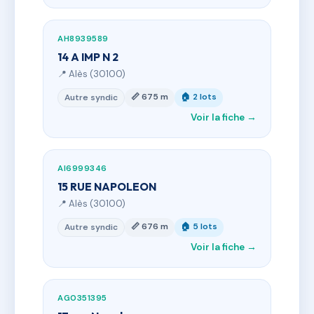
AH8939589
14 A IMP N 2
📍 Alès (30100)
📏 675 m
🏠 2 lots
Autre syndic
Voir la fiche →
AI6999346
15 RUE NAPOLEON
📍 Alès (30100)
📏 676 m
🏠 5 lots
Autre syndic
Voir la fiche →
AG0351395