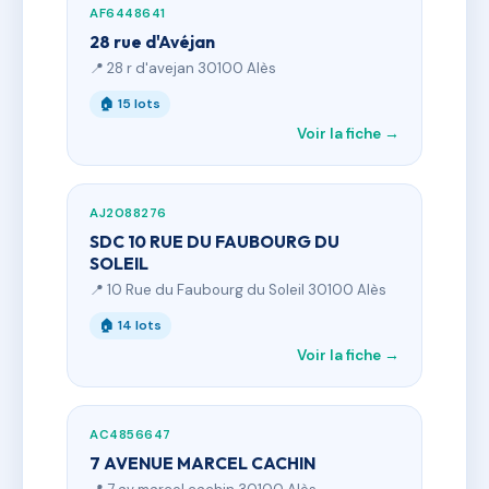
AF6448641
28 rue d'Avéjan
📍 28 r d'avejan 30100 Alès
🏠 15 lots
Voir la fiche →
AJ2088276
SDC 10 RUE DU FAUBOURG DU
SOLEIL
📍 10 Rue du Faubourg du Soleil 30100 Alès
🏠 14 lots
Voir la fiche →
AC4856647
7 AVENUE MARCEL CACHIN