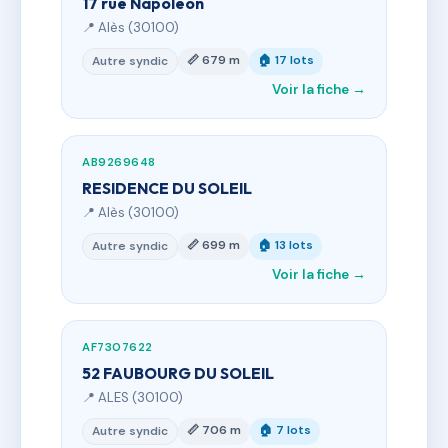
17 rue Napoleon
📍 Alès (30100)
📏 679 m
🏠 17 lots
Autre syndic
Voir la fiche →
AB9269648
RESIDENCE DU SOLEIL
📍 Alès (30100)
📏 699 m
🏠 13 lots
Autre syndic
Voir la fiche →
AF7307622
52 FAUBOURG DU SOLEIL
📍 ALES (30100)
📏 706 m
🏠 7 lots
Autre syndic