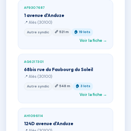
AF9307687
1 avenue d'Anduze
📍 Alès (30100)
📏 521 m
🏠 19 lots
Autre syndic
Voir la fiche →
AG6217301
68bis rue du Faubourg du Soleil
📍 Alès (30100)
📏 548 m
🏠 3 lots
Autre syndic
Voir la fiche →
AH1096114
124D avenue d'Anduze
📍 Alès (30100)