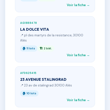
Voir la fiche →
AG1888478
LA DOLCE VITA
📍 pl des martyrs de la resistance, 30100
Alès
🏠 11 lots
🏗 2 bât.
Voir la fiche →
AF3625415
23 AVENUE STALINGRAD
📍 23 av de stalingrad 30100 Alès
🏠 10 lots
Voir la fiche →