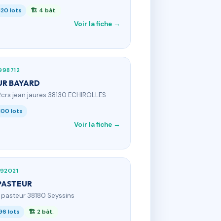
120 lots
🏗 4 bât.
Voir la fiche →
998712
UR BAYARD
2crs jean jaures 38130 ECHIROLLES
100 lots
Voir la fiche →
592021
PASTEUR
 r pasteur 38180 Seyssins
96 lots
🏗 2 bât.