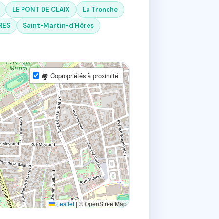
LE PONT DE CLAIX
La Tronche
RES
Saint-Martin-d'Hères
🏘 Copropriétés à proximité
Leaflet
|
© OpenStreetMap