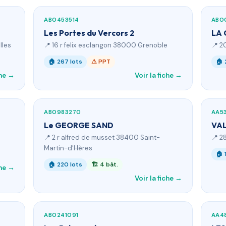
AB0453514
AB0
Les Portes du Vercors 2
LA 
lles
📍 16 r felix esclangon 38000 Grenoble
📍 2
🏠 267 lots
⚠ PPT
🏠 
che →
Voir la fiche →
AB0983270
AA5
Le GEORGE SAND
VAL
📍 2 r alfred de musset 38400 Saint-
📍 2
Martin-d'Hères
🏠 
🏠 220 lots
🏗 4 bât.
che →
Voir la fiche →
AB0241091
AA4