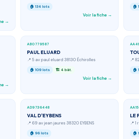
🏠 134 lots
🏠 
Voir la fiche →
che →
AB0779587
AA4
PAUL ELUARD
TO
📍 5 av paul eluard 38130 Échirolles
📍 8
🏠 109 lots
🏗 4 bât.
🏠 
Voir la fiche →
che →
AD9736448
AA1
VAL D'EYBENS
LE 
📍 69 av jean jaures 38320 EYBENS
📍 1
🏠 96 lots
🏠 