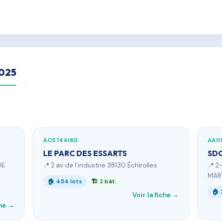
2025
AC5744180
AA11
LE PARC DES ESSARTS
SDC
DE
📍 2 av de l'industrie 38130 Échirolles
📍 2
MART
🏠 454 lots
🏗 2 bât.
🏠 
Voir la fiche →
che →