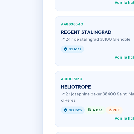
Voir la fi
AA8636540
REGENT STALINGRAD
📍 24 r de stalingrad 38100 Grenoble
🏠 92 lots
Voir la fi
AB1007350
HELIOTROPE
📍 2 r josephine baker 38400 Saint-Ma
d'Hères
🏠 90 lots
🏗 4 bât.
⚠ PPT
Voir la fi