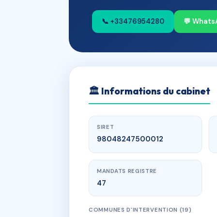
📞 +33476954280
💬 Whats
🏛
Informations du cabinet
SIRET
98048247500012
MANDATS REGISTRE
47
COMMUNES D'INTERVENTION (19)