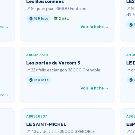
Les Buissonnées
LES
📍 9 r jean pain 38600 Fontaine
📍 9
d'Hè
🏠 169 lots
🏗 2 bât.
🏠 
che →
Voir la fiche →
AB0457739
AH0
Les portes du Vercors 3
LE 
t-
📍 22 r felix esclangon 38000 Grenoble
📍 c
🏠 154 lots
🏠 
Voir la fiche →
che →
AB8326837
AB6
LE SAINT-MICHEL
ESP
📍 43 av de vizille 38000 GRENOBLE
📍 1