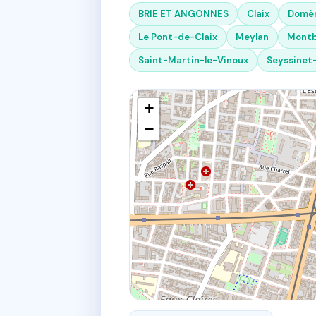
BRIE ET ANGONNES
Claix
Domè
Le Pont-de-Claix
Meylan
Montb
Saint-Martin-le-Vinoux
Seyssinet
+
−