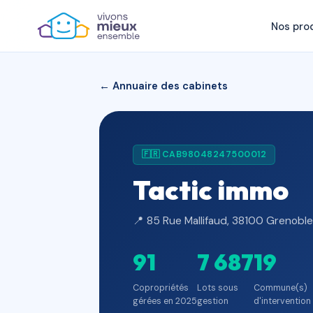
Nos pro
← Annuaire des cabinets
🇫🇷 CAB98048247500012
Tactic immo
📍 85 Rue Mallifaud, 38100 Grenoble
91
7 687
19
Copropriétés
Lots sous
Commune(s)
gérées en 2025
gestion
d'intervention