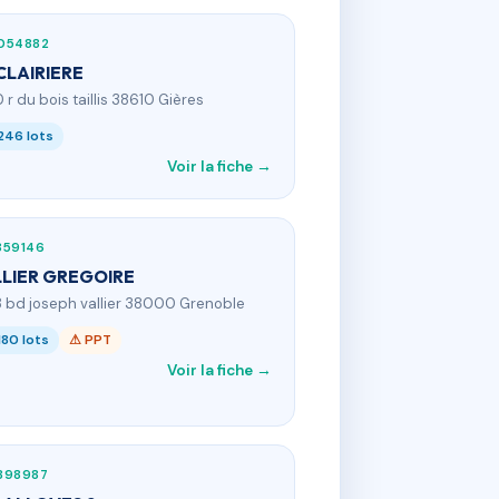
054882
CLAIRIERE
0 r du bois taillis 38610 Gières
246 lots
Voir la fiche →
359146
LIER GREGOIRE
8 bd joseph vallier 38000 Grenoble
180 lots
⚠ PPT
Voir la fiche →
898987