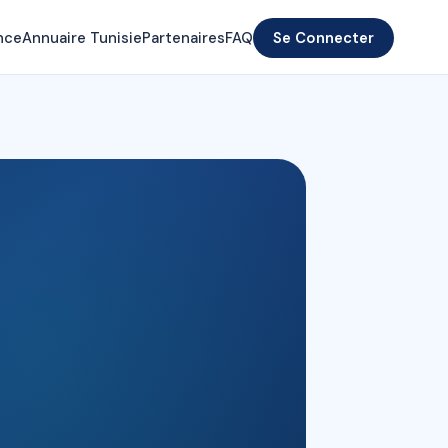
nce
Annuaire Tunisie
Partenaires
FAQ
Se Connecter