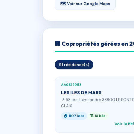
🗺 Voir sur Google Maps
🏢 Copropriétés gérées en 
91 résidence(s)
AA9817958
LES ILES DE MARS
📍 58 crs saint-andre 38800 LE PONT 
CLAIX
🏠 507 lots
🏗 18 bât.
Voir la fi