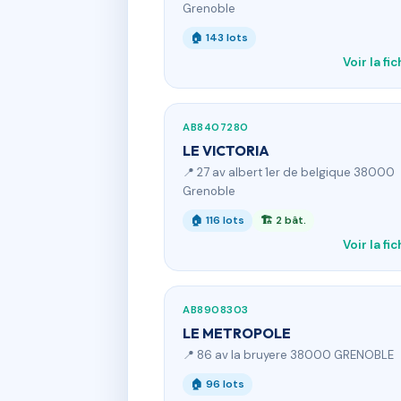
Grenoble
🏠 143 lots
Voir la fi
AB8407280
LE VICTORIA
📍 27 av albert 1er de belgique 38000
Grenoble
🏠 116 lots
🏗 2 bât.
Voir la fi
AB8908303
LE METROPOLE
📍 86 av la bruyere 38000 GRENOBLE
🏠 96 lots