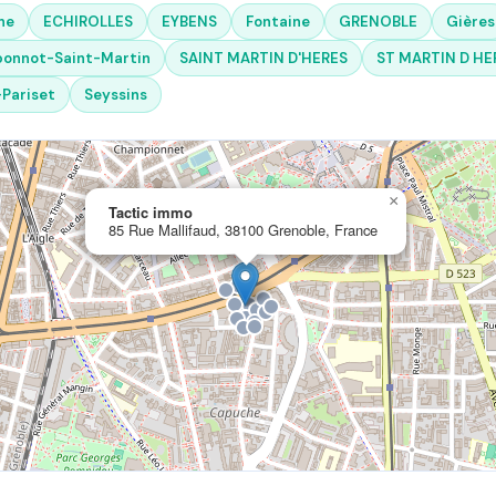
ne
ECHIROLLES
EYBENS
Fontaine
GRENOBLE
Gières
onnot-Saint-Martin
SAINT MARTIN D'HERES
ST MARTIN D HE
-Pariset
Seyssins
×
Tactic immo
85 Rue Mallifaud, 38100 Grenoble, France