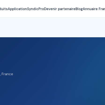
duits
Application
SyndicPro
Devenir partenaire
Blog
Annuaire Fra
, France