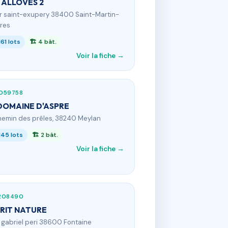
 ALLOVES 2
 r saint-exupery 38400 Saint-Martin-
res
161 lots
🏗 4 bât.
Voir la fiche →
059758
DOMAINE D'ASPRE
hemin des prêles, 38240 Meylan
145 lots
🏗 2 bât.
Voir la fiche →
208490
RIT NATURE
 r gabriel peri 38600 Fontaine