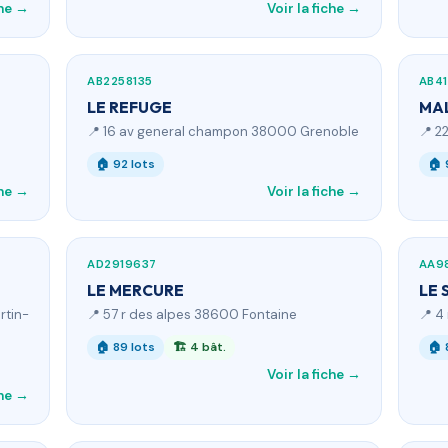
che →
Voir la fiche →
AB2258135
AB41
LE REFUGE
MA
📍 16 av general champon 38000 Grenoble
📍 2
🏠 92 lots
🏠 
che →
Voir la fiche →
AD2919637
AA9
LE MERCURE
LE 
rtin-
📍 57 r des alpes 38600 Fontaine
📍 4
🏠 89 lots
🏗 4 bât.
🏠 
Voir la fiche →
che →