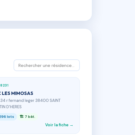
18231
 LES MIMOSAS
-34 r fernand leger 38400 SAINT
IN D'HERES
296 lots
🏗 7 bât.
Voir la fiche →