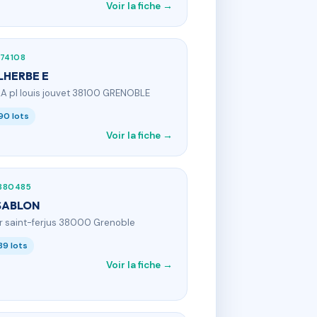
Voir la fiche →
74108
LHERBE E
2A pl louis jouvet 38100 GRENOBLE
90 lots
Voir la fiche →
880485
SABLON
 r saint-ferjus 38000 Grenoble
89 lots
Voir la fiche →