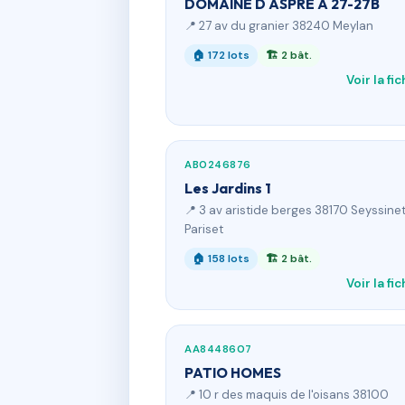
DOMAINE D ASPRE A 27-27B
📍 27 av du granier 38240 Meylan
🏠 172 lots
🏗 2 bât.
Voir la fi
AB0246876
Les Jardins 1
📍 3 av aristide berges 38170 Seyssine
Pariset
🏠 158 lots
🏗 2 bât.
Voir la fi
AA8448607
PATIO HOMES
📍 10 r des maquis de l'oisans 38100