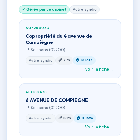
✓ Gérée par ce cabinet
Autre syndic
AG7296080
Copropriété du 4 avenue de
Compiègne
📍 Soissons (02200)
📏 7 m
🏠 13 lots
Autre syndic
Voir la fiche →
AF4189478
6 AVENUE DE COMPIEGNE
📍 Soissons (02200)
📏 18 m
🏠 4 lots
Autre syndic
Voir la fiche →