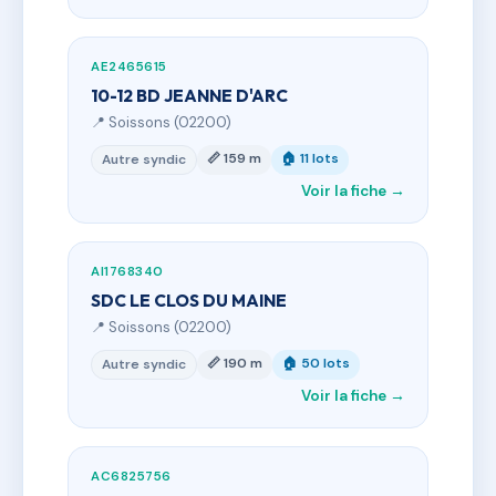
AE2465615
10-12 BD JEANNE D'ARC
📍 Soissons (02200)
📏 159 m
🏠 11 lots
Autre syndic
Voir la fiche →
AI1768340
SDC LE CLOS DU MAINE
📍 Soissons (02200)
📏 190 m
🏠 50 lots
Autre syndic
Voir la fiche →
AC6825756