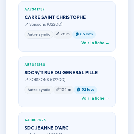
AA7341787
CARRE SAINT CHRISTOPHE
📍 Soissons (02200)
📏 70 m
🏠 65 lots
Autre syndic
Voir la fiche →
AE7643166
SDC 9/11 RUE DU GENERAL PILLE
📍 SOISSONS (02200)
📏 104 m
🏠 52 lots
Autre syndic
Voir la fiche →
AA3867975
SDC JEANNE D'ARC