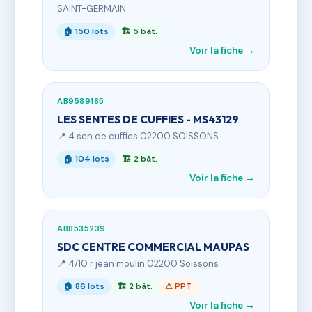
SAINT-GERMAIN
🏠 150 lots
🏗 5 bât.
Voir la fiche →
AB9589185
LES SENTES DE CUFFIES - MS43129
📍 4 sen de cuffies 02200 SOISSONS
🏠 104 lots
🏗 2 bât.
Voir la fiche →
AB8535239
SDC CENTRE COMMERCIAL MAUPAS
📍 4/10 r jean moulin 02200 Soissons
🏠 86 lots
🏗 2 bât.
⚠ PPT
Voir la fiche →