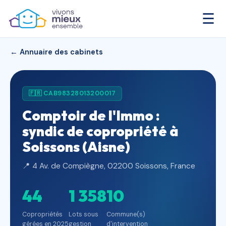
☰
← Annuaire des cabinets
🇫🇷 CAB98328013200017
Comptoir de l'Immo :
syndic de copropriété à
Soissons (Aisne)
📍 4 Av. de Compiègne, 02200 Soissons, France
44
1 358
10
Copropriétés
Lots sous
Commune(s)
gérées en 2025
gestion
d'intervention