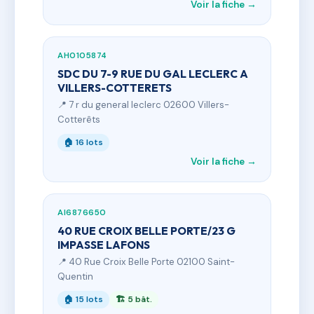
Voir la fiche →
AH0105874
SDC DU 7-9 RUE DU GAL LECLERC A
VILLERS-COTTERETS
📍 7 r du general leclerc 02600 Villers-
Cotterêts
🏠 16 lots
Voir la fiche →
AI6876650
40 RUE CROIX BELLE PORTE/23 G
IMPASSE LAFONS
📍 40 Rue Croix Belle Porte 02100 Saint-
Quentin
🏠 15 lots
🏗 5 bât.