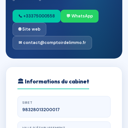
📞 +33375000558
💬 WhatsApp
🌐 Site web
✉ contact@comptoirdelimmo.fr
🏛
Informations du cabinet
SIRET
98328013200017