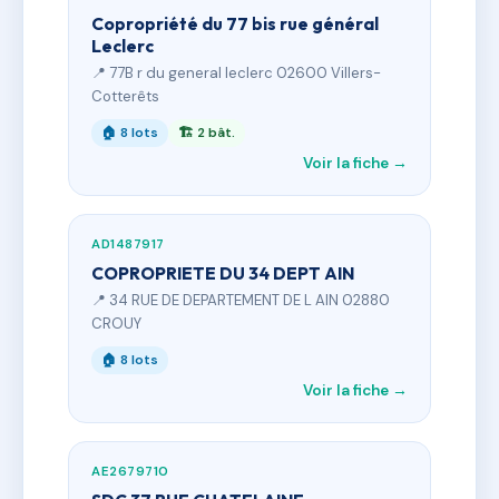
Copropriété du 77 bis rue général
Leclerc
📍 77B r du general leclerc 02600 Villers-
Cotterêts
🏠 8 lots
🏗 2 bât.
Voir la fiche →
AD1487917
COPROPRIETE DU 34 DEPT AIN
📍 34 RUE DE DEPARTEMENT DE L AIN 02880
CROUY
🏠 8 lots
Voir la fiche →
AE2679710