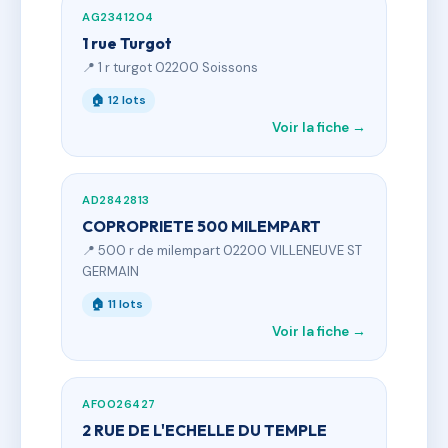
AG2341204
1 rue Turgot
📍 1 r turgot 02200 Soissons
🏠 12 lots
Voir la fiche →
AD2842813
COPROPRIETE 500 MILEMPART
📍 500 r de milempart 02200 VILLENEUVE ST
GERMAIN
🏠 11 lots
Voir la fiche →
AF0026427
2 RUE DE L'ECHELLE DU TEMPLE