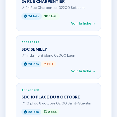
24 RUE CHARPENTIER
📍 24 Rue Charpentier 02200 Soissons
🏠 24 lots
🏗 3 bât.
Voir la fiche →
AB8728792
SDC SEMILLY
📍 1 r du mont blanc 02000 Laon
🏠 23 lots
⚠ PPT
Voir la fiche →
AB8755753
SDC 10 PLACE DU 8 OCTOBRE
📍 10 pl du 8 octobre 02100 Saint-Quentin
🏠 22 lots
🏗 2 bât.