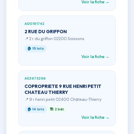
Voir la fiche →
AD0191742
2 RUE DU GRIFFON
📍 2 r du griffon 02200 Soissons
🏠 15 lots
Voir la fiche →
AE3673266
COPROPRIETE 9 RUE HENRI PETIT
CHATEAU THIERRY
📍 9 r henri petit 02400 Château-Thierry
🏠 14 lots
🏗 2 bât.
Voir la fiche →