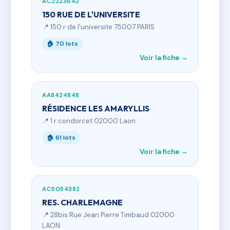
AC2223642
150 RUE DE L'UNIVERSITE
📍 150 r de l'universite 75007 PARIS
🏠 70 lots
Voir la fiche →
AA8424848
RÉSIDENCE LES AMARYLLIS
📍 1 r condorcet 02000 Laon
🏠 61 lots
Voir la fiche →
AC5054382
RES. CHARLEMAGNE
📍 28bis Rue Jean Pierre Timbaud 02000
LAON