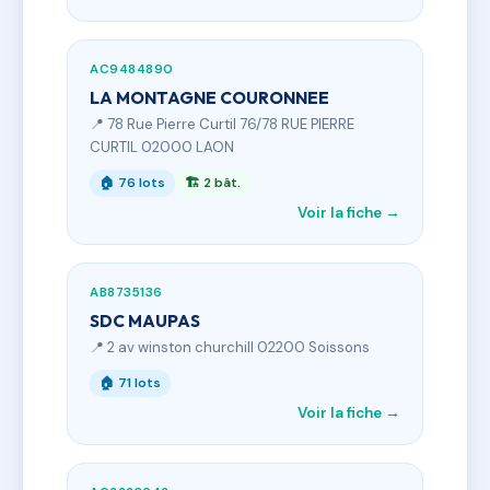
AC9484890
LA MONTAGNE COURONNEE
📍 78 Rue Pierre Curtil 76/78 RUE PIERRE
CURTIL 02000 LAON
🏠 76 lots
🏗 2 bât.
Voir la fiche →
AB8735136
SDC MAUPAS
📍 2 av winston churchill 02200 Soissons
🏠 71 lots
Voir la fiche →