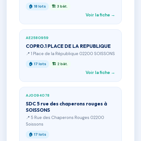
🏠 18 lots
🏗 3 bât.
Voir la fiche →
AE2580959
COPRO.1 PLACE DE LA REPUBLIQUE
📍 1 Place de la République 02200 SOISSONS
🏠 17 lots
🏗 2 bât.
Voir la fiche →
AJ0094078
SDC 5 rue des chaperons rouges à
SOISSONS
📍 5 Rue des Chaperons Rouges 02200
Soissons
🏠 17 lots