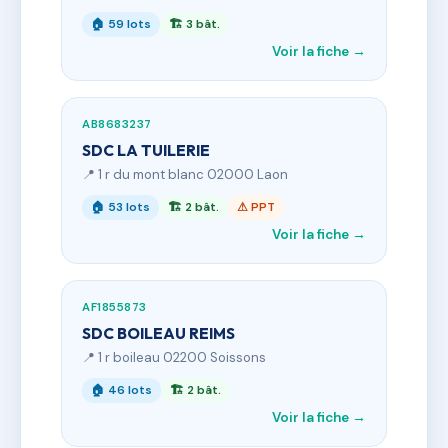
🏠 59 lots
🏗 3 bât.
Voir la fiche →
AB8683237
SDC LA TUILERIE
📍 1 r du mont blanc 02000 Laon
🏠 53 lots
🏗 2 bât.
⚠ PPT
Voir la fiche →
AF1855873
SDC BOILEAU REIMS
📍 1 r boileau 02200 Soissons
🏠 46 lots
🏗 2 bât.
Voir la fiche →