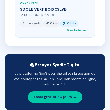
AC9474578
SDC LE VERT BOIS CSLVB
📍 SOISSONS (02200)
📏 217 m
🏠 71 lots
Autre syndic
Voir la fiche →
🚀 Essayez Syndic Digital
La plateforme SaaS pour digitalisez la gestion de
vos copropriétés. AG en 1 clic, paiements en ligne,
conformité ALUR.
Essai gratuit 30 jours →