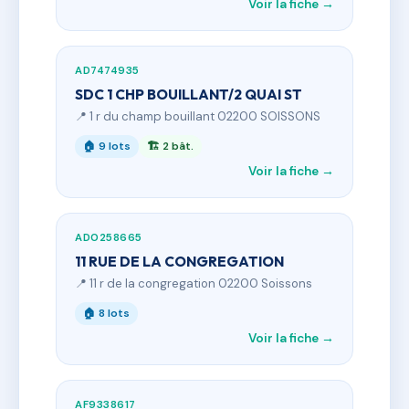
Voir la fiche →
AD7474935
SDC 1 CHP BOUILLANT/2 QUAI ST
📍 1 r du champ bouillant 02200 SOISSONS
🏠 9 lots
🏗 2 bât.
Voir la fiche →
AD0258665
11 RUE DE LA CONGREGATION
📍 11 r de la congregation 02200 Soissons
🏠 8 lots
Voir la fiche →
AF9338617