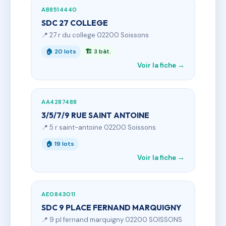
AB8514440
SDC 27 COLLEGE
📍 27 r du college 02200 Soissons
🏠 20 lots
🏗 3 bât.
Voir la fiche →
AA4287488
3/5/7/9 RUE SAINT ANTOINE
📍 5 r saint-antoine 02200 Soissons
🏠 19 lots
Voir la fiche →
AE0843011
SDC 9 PLACE FERNAND MARQUIGNY
📍 9 pl fernand marquigny 02200 SOISSONS