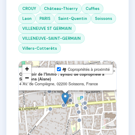
CROUY
Château-Thierry
Cuffies
Laon
PARIS
Saint-Quentin
Soissons
VILLENEUVE ST GERMAIN
VILLENEUVE-SAINT-GERMAIN
Villers-Cotterêts
+
🏘 Copropriétés à proximité
×
Comptoir de l'Immo : syndic de copropriété à
−
Soissons (Aisne)
4 Av. de Compiègne, 02200 Soissons, France