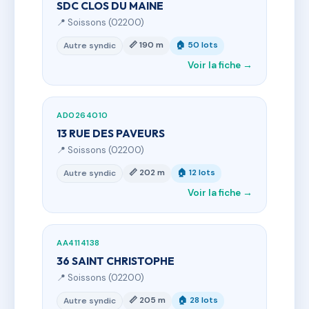
SDC CLOS DU MAINE
📍 Soissons (02200)
📏 190 m
🏠 50 lots
Autre syndic
Voir la fiche →
AD0264010
13 RUE DES PAVEURS
📍 Soissons (02200)
📏 202 m
🏠 12 lots
Autre syndic
Voir la fiche →
AA4114138
36 SAINT CHRISTOPHE
📍 Soissons (02200)
📏 205 m
🏠 28 lots
Autre syndic