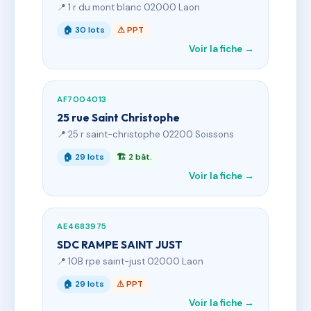
📍 1 r du mont blanc 02000 Laon
🏠 30 lots
⚠ PPT
Voir la fiche →
AF7004013
25 rue Saint Christophe
📍 25 r saint-christophe 02200 Soissons
🏠 29 lots
🏗 2 bât.
Voir la fiche →
AE4683975
SDC RAMPE SAINT JUST
📍 10B rpe saint-just 02000 Laon
🏠 29 lots
⚠ PPT
Voir la fiche →