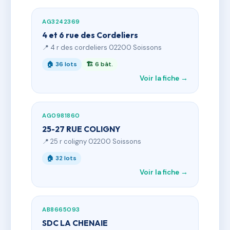
AG3242369
4 et 6 rue des Cordeliers
📍 4 r des cordeliers 02200 Soissons
🏠 36 lots
🏗 6 bât.
Voir la fiche →
AG0981860
25-27 RUE COLIGNY
📍 25 r coligny 02200 Soissons
🏠 32 lots
Voir la fiche →
AB8665093
SDC LA CHENAIE