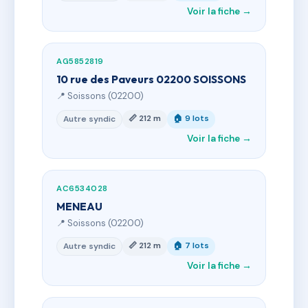
Voir la fiche →
AG5852819
10 rue des Paveurs 02200 SOISSONS
📍 Soissons (02200)
📏 212 m
🏠 9 lots
Autre syndic
Voir la fiche →
AC6534028
MENEAU
📍 Soissons (02200)
📏 212 m
🏠 7 lots
Autre syndic
Voir la fiche →