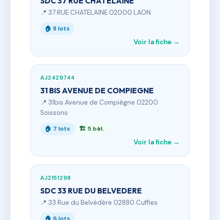
SDC 37 RUE CHATELAINE
📍 37 RUE CHATELAINE 02000 LAON
🏠 8 lots
Voir la fiche →
AJ2429744
31 BIS AVENUE DE COMPIEGNE
📍 31bis Avenue de Compiègne 02200
Soissons
🏠 7 lots
🏗 5 bât.
Voir la fiche →
AJ2151298
SDC 33 RUE DU BELVEDERE
📍 33 Rue du Belvédère 02880 Cuffies
🏠 6 lots