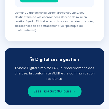
Demande transmise au partenaire sélectionné, seul
destinataire de vos coordonnées. Service de mise en
relation Syndic Digital — vous disposez d'un droit d'accès,
de rectification et d'effacement (voir politique de
confidentialité).
🚀 Digitalisez la gestion
Syndic Digital simplifie l'AG, le recouvrement des
charges, la conformité ALUR et la communication
résidents.
Essai gratuit 30 jours →