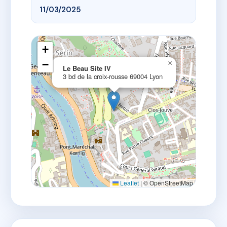
11/03/2025
+
−
×
Le Beau Site IV
3 bd de la croix-rousse 69004 Lyon
Leaflet
|
© OpenStreetMap