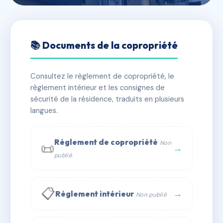
🇫🇷 RFRAA0007781
Le Beau Site IV
📚 Documents de la copropriété
📍 3 bd de la croix-rousse 69004 Lyon
Consultez le règlement de copropriété, le
✓ Immatriculée
🏠 226 lots
🏗 1 bâtiment(s)
règlement intérieur et les consignes de
sécurité de la résidence, traduits en plusieurs
langues.
📞 Contacter Syndic Digital
💬 WhatsApp
✉ Email
Règlement de copropriété
Non
📜
→
publié
📋
→
Règlement intérieur
Non publié