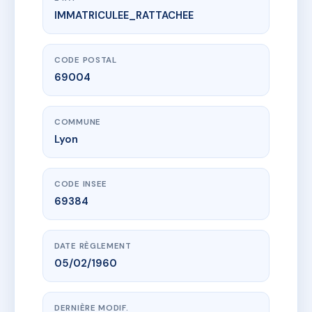
IMMATRICULEE_RATTACHEE
www.vme.plus/AA0007781
Le Beau Site IV
3 bd de la croix-rousse
69004 Lyon
CODE POSTAL
69004
COMMUNE
Lyon
CODE INSEE
69384
DATE RÈGLEMENT
05/02/1960
DERNIÈRE MODIF.