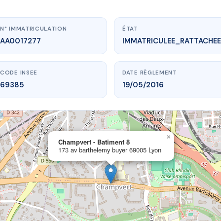
N° IMMATRICULATION
ÉTAT
AA0017277
IMMATRICULEE_RATTACHEE
CODE INSEE
DATE RÈGLEMENT
69385
19/05/2016
×
vme.plus/AA0017277
Champvert - Batiment 8
173 av barthelemy buyer 69005 Lyon
pvert - Batiment 8
rthelemy buyer
69005 Lyon