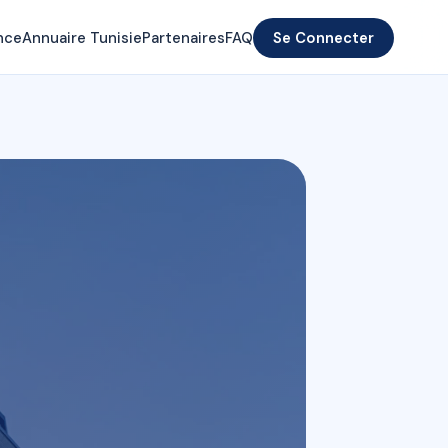
nce
Annuaire Tunisie
Partenaires
FAQ
Se Connecter