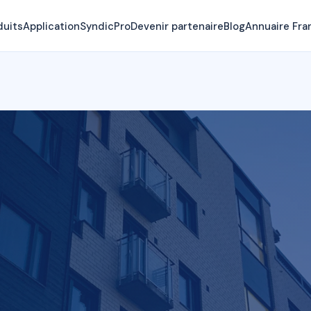
duits
Application
SyndicPro
Devenir partenaire
Blog
Annuaire Fra