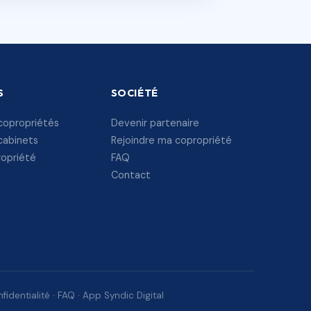
S
SOCIÉTÉ
copropriétés
Devenir partenaire
cabinets
Rejoindre ma copropriété
ropriété
FAQ
Contact
fidentialité
·
FAQ
·
App Syndic Digital