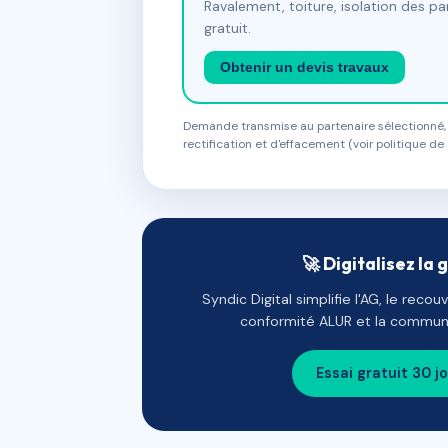
Ravalement, toiture, isolation des p
gratuit.
Obtenir un devis travaux
Demande transmise au partenaire sélectionné, s
rectification et d'effacement (voir politique de 
🚀 Digitalisez la 
Syndic Digital simplifie l'AG, le reco
conformité ALUR et la communi
Essai gratuit 30 j