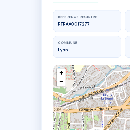
RÉFÉRENCE REGISTRE
RFRAA0017277
COMMUNE
Lyon
+
−
www.
Cham
173 av ba