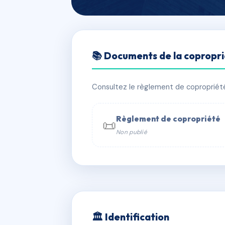
🇫🇷 RFRAA0017277
📚 Documents de la copropr
Champvert - B
📍 173 av barthelemy buyer 69005 L
Consultez le règlement de copropriété, 
✓ Immatriculée
🏠 60 lots
🏗 1 
Règlement de copropriété
📜
Non publié
📞 Contacter Syndic Digital

Coproprié
229 
N°
w
🏛 Identification