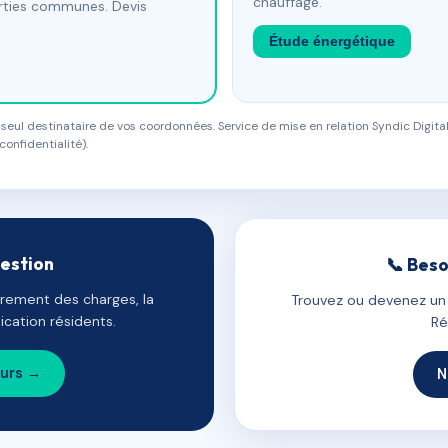
chauffage.
arties communes. Devis
Étude énergétique
eul destinataire de vos coordonnées. Service de mise en relation Syndic Digital
confidentialité).
gestion
📞 Beso
uvrement des charges, la
Trouvez ou devenez un c
cation résidents.
Ré
ours →
N