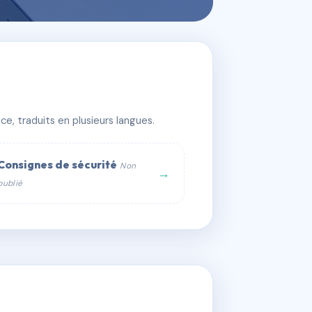
e, traduits en plusieurs langues.
Consignes de sécurité
Non
→
publié
web :
om