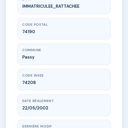
IMMATRICULEE_RATTACHEE
www.vme.plus/AA2033728
Le Clos Corbin
220 r paul corbin
74190 Passy
CODE POSTAL
74190
COMMUNE
Passy
CODE INSEE
74208
DATE RÈGLEMENT
22/05/2002
DERNIÈRE MODIF.