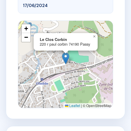
17/06/2024
+
−
×
Le Clos Corbin
220 r paul corbin 74190 Passy
Leaflet
|
© OpenStreetMap