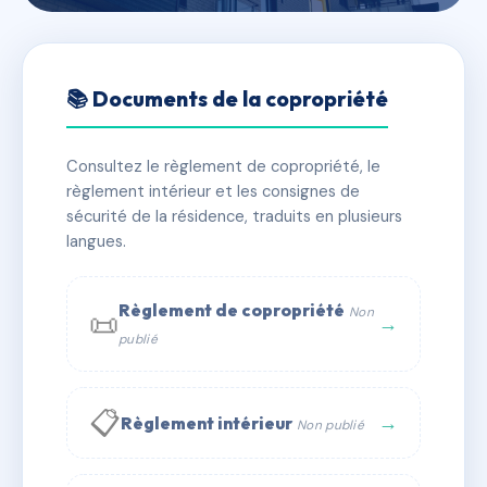
🇫🇷 RFRAA2033728
Le Clos Corbin
📚 Documents de la copropriété
📍 220 r paul corbin 74190 Passy
Consultez le règlement de copropriété, le
✓ Immatriculée
🏠 124 lots
🏗 2 bâtiment(s)
règlement intérieur et les consignes de
sécurité de la résidence, traduits en plusieurs
langues.
📞 Contacter Syndic Digital
💬 WhatsApp
✉ Email
Règlement de copropriété
Non
📜
→
publié
📋
→
Règlement intérieur
Non publié