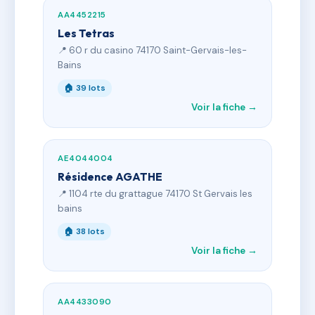
AA4452215
Les Tetras
📍 60 r du casino 74170 Saint-Gervais-les-
Bains
🏠 39 lots
Voir la fiche →
AE4044004
Résidence AGATHE
📍 1104 rte du grattague 74170 St Gervais les
bains
🏠 38 lots
Voir la fiche →
AA4433090