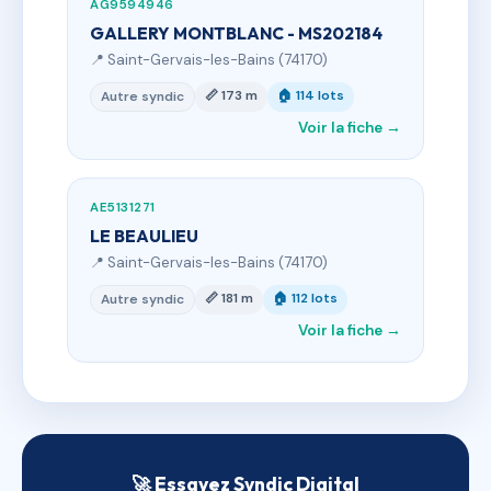
AG9594946
GALLERY MONTBLANC - MS202184
📍 Saint-Gervais-les-Bains (74170)
📏 173 m
🏠 114 lots
Autre syndic
Voir la fiche →
AE5131271
LE BEAULIEU
📍 Saint-Gervais-les-Bains (74170)
📏 181 m
🏠 112 lots
Autre syndic
Voir la fiche →
🚀 Essayez Syndic Digital