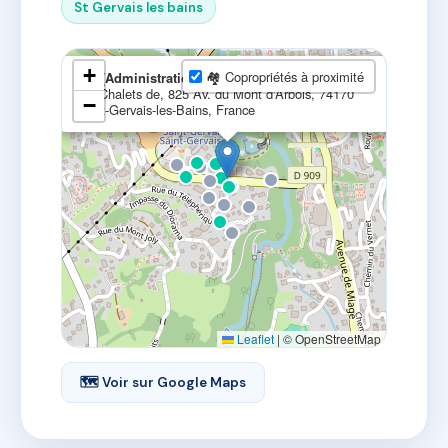
St Gervais les bains
×
+
🏘 Copropriétés à proximité
AIS (Administration Immobilière Savoyarde)
Les Chalets de, 825 Av. du Mont d'Arbois, 74170
−
Saint-Gervais-les-Bains, France
Leaflet
|
© OpenStreetMap
🗺 Voir sur Google Maps