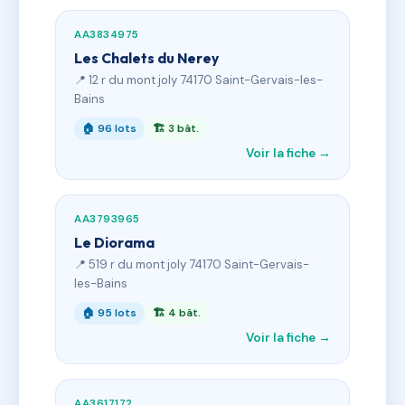
AA3834975
Les Chalets du Nerey
📍 12 r du mont joly 74170 Saint-Gervais-les-
Bains
🏠 96 lots
🏗 3 bât.
Voir la fiche →
AA3793965
Le Diorama
📍 519 r du mont joly 74170 Saint-Gervais-
les-Bains
🏠 95 lots
🏗 4 bât.
Voir la fiche →
AA3617172