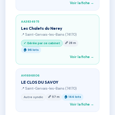
Voir la fiche →
AA3834975
Les Chalets du Nerey
📍 Saint-Gervais-les-Bains (74170)
📏 28 m
✓ Gérée par ce cabinet
🏠 96 lots
Voir la fiche →
AH1696806
LE CLOS DU SAVOY
📍 Saint-Gervais-les-Bains (74170)
📏 57 m
🏠 144 lots
Autre syndic
Voir la fiche →