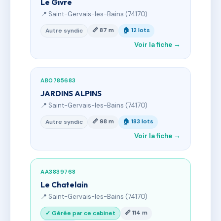
Le Givre
📍 Saint-Gervais-les-Bains (74170)
📏 87 m
🏠 12 lots
Autre syndic
Voir la fiche →
AB0785683
JARDINS ALPINS
📍 Saint-Gervais-les-Bains (74170)
📏 98 m
🏠 183 lots
Autre syndic
Voir la fiche →
AA3839768
Le Chatelain
📍 Saint-Gervais-les-Bains (74170)
📏 114 m
✓ Gérée par ce cabinet