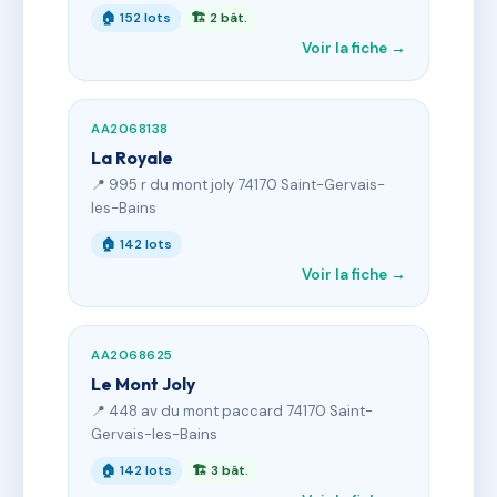
🏠 152 lots
🏗 2 bât.
Voir la fiche →
AA2068138
La Royale
📍 995 r du mont joly 74170 Saint-Gervais-
les-Bains
🏠 142 lots
Voir la fiche →
AA2068625
Le Mont Joly
📍 448 av du mont paccard 74170 Saint-
Gervais-les-Bains
🏠 142 lots
🏗 3 bât.