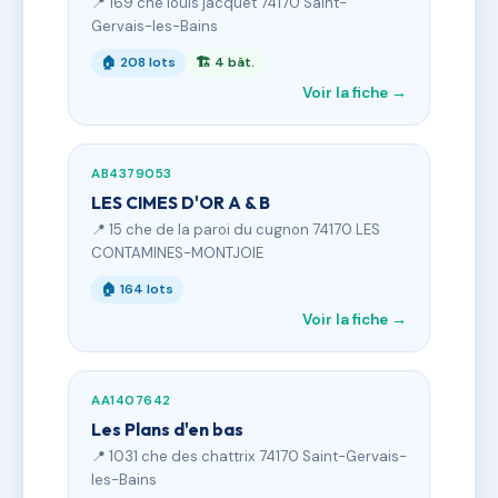
📍 169 che louis jacquet 74170 Saint-
Gervais-les-Bains
🏠 208 lots
🏗 4 bât.
Voir la fiche →
AB4379053
LES CIMES D'OR A & B
📍 15 che de la paroi du cugnon 74170 LES
CONTAMINES-MONTJOIE
🏠 164 lots
Voir la fiche →
AA1407642
Les Plans d'en bas
📍 1031 che des chattrix 74170 Saint-Gervais-
les-Bains