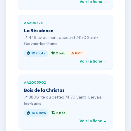
Voir la fiche →
AA2068211
La Résidence
📍 449 av du mont paccard 74170 Saint-
Gervais-les-Bains
🏠 107 lots
🏗 2 bât.
⚠ PPT
Voir la fiche →
AA2005502
Bois de la Christaz
📍 3806 rte du bettex 74170 Saint-Gervais-
les-Bains
🏠 104 lots
🏗 2 bât.
Voir la fiche →