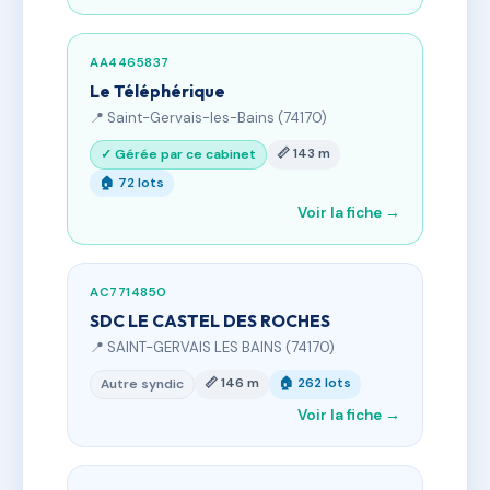
AA4465837
Le Téléphérique
📍 Saint-Gervais-les-Bains (74170)
📏 143 m
✓ Gérée par ce cabinet
🏠 72 lots
Voir la fiche →
AC7714850
SDC LE CASTEL DES ROCHES
📍 SAINT-GERVAIS LES BAINS (74170)
📏 146 m
🏠 262 lots
Autre syndic
Voir la fiche →