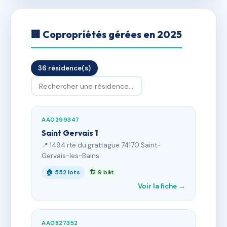
🏢 Copropriétés gérées en 2025
36 résidence(s)
AA0299347
Saint Gervais 1
📍 1494 rte du grattague 74170 Saint-
Gervais-les-Bains
🏠 552 lots
🏗 9 bât.
Voir la fiche →
AA0827352