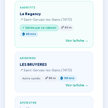
AA3617172
Le Regency
📍 Saint-Gervais-les-Bains (74170)
📏 63 m
✓ Gérée par ce cabinet
🏠 89 lots
Voir la fiche →
AE1931930
LES BRUYERES
📍 Saint-Gervais-les-Bains (74170)
📏 86 m
🏠 59 lots
Autre syndic
Voir la fiche →
AF0154799