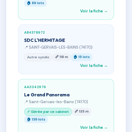
🏠 89 lots
Voir la fiche →
AB4378972
SDC L'HERMITAGE
📍 SAINT-GERVAIS-LES-BAINS (74170)
📏 118 m
🏠 15 lots
Autre syndic
Voir la fiche →
AA2042976
Le Grand Panorama
📍 Saint-Gervais-les-Bains (74170)
📏 135 m
✓ Gérée par ce cabinet
🏠 139 lots
Voir la fiche →