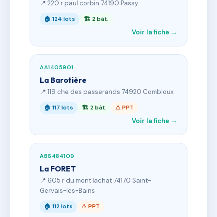
📍 220 r paul corbin 74190 Passy
🏠 124 lots
🏗 2 bât.
Voir la fiche →
AA1405901
La Barotière
📍 119 che des passerands 74920 Combloux
🏠 117 lots
🏗 2 bât.
⚠ PPT
Voir la fiche →
AB6484109
La FORET
📍 605 r du mont lachat 74170 Saint-
Gervais-les-Bains
🏠 112 lots
⚠ PPT