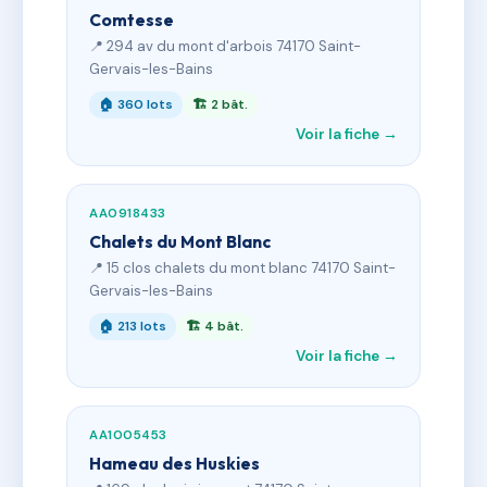
Comtesse
📍 294 av du mont d'arbois 74170 Saint-
Gervais-les-Bains
🏠 360 lots
🏗 2 bât.
Voir la fiche →
AA0918433
Chalets du Mont Blanc
📍 15 clos chalets du mont blanc 74170 Saint-
Gervais-les-Bains
🏠 213 lots
🏗 4 bât.
Voir la fiche →
AA1005453
Hameau des Huskies