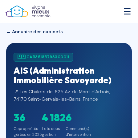
☰
← Annuaire des cabinets
🇫🇷 CAB35185793300011
AIS (Administration
Immobilière Savoyarde)
📍 Les Chalets de, 825 Av. du Mont d'Arbois,
74170 Saint-Gervais-les-Bains, France
36
4 182
6
Copropriétés
Lots sous
Commune(s)
gérées en 2025
gestion
d'intervention