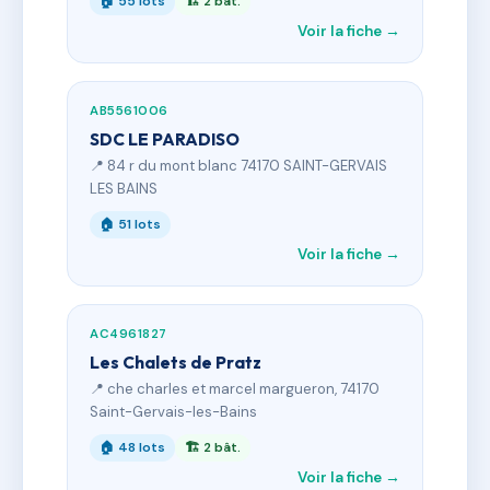
🏠 55 lots
🏗 2 bât.
Voir la fiche →
AB5561006
SDC LE PARADISO
📍 84 r du mont blanc 74170 SAINT-GERVAIS
LES BAINS
🏠 51 lots
Voir la fiche →
AC4961827
Les Chalets de Pratz
📍 che charles et marcel margueron, 74170
Saint-Gervais-les-Bains
🏠 48 lots
🏗 2 bât.
Voir la fiche →