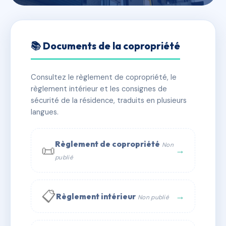
🇫🇷 RFRAA2405801
LE LAPIN BLANC
📚 Documents de la copropriété
📍 58 av andre zenatti 13008 Marseille
Consultez le règlement de copropriété, le
✓ Immatriculée
🏠 76 lots
🏗 1 bâtiment(s)
règlement intérieur et les consignes de
sécurité de la résidence, traduits en plusieurs
langues.
📞 Contacter Syndic Digital
💬 WhatsApp
✉ Email
Règlement de copropriété
Non
📜
→
publié
📋
→
Règlement intérieur
Non publié