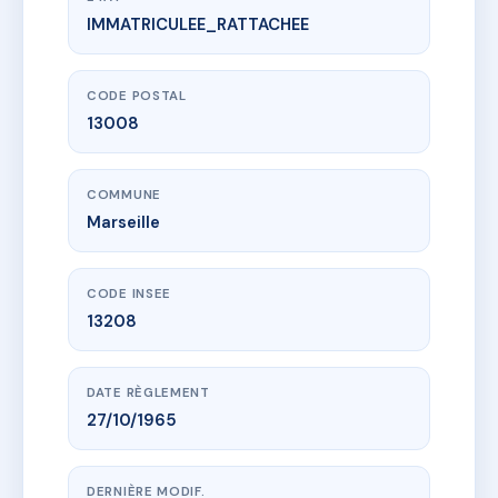
IMMATRICULEE_RATTACHEE
www.vme.plus/AA2405801
LE LAPIN BLANC
58 av andre zenatti
13008 Marseille
CODE POSTAL
13008
COMMUNE
Marseille
CODE INSEE
13208
DATE RÈGLEMENT
27/10/1965
DERNIÈRE MODIF.