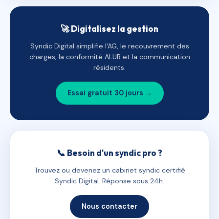
🚀 Digitalisez la gestion
Syndic Digital simplifie l'AG, le recouvrement des
charges, la conformité ALUR et la communication
résidents.
Essai gratuit 30 jours →
📞 Besoin d'un syndic pro ?
Trouvez ou devenez un cabinet syndic certifié
Syndic Digital. Réponse sous 24h.
Nous contacter