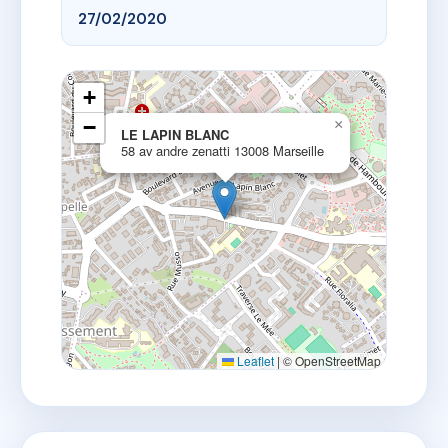
27/02/2020
+
−
×
LE LAPIN BLANC
58 av andre zenatti 13008 Marseille
Leaflet
|
© OpenStreetMap