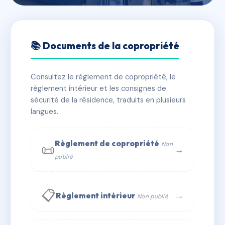
🇫🇷 RFRAA2776995
VILLA CESARE
📚 Documents de la copropriété
📍 38 che des sables 06160 Antibes
Consultez le règlement de copropriété, le
✓ Immatriculée
🏠 58 lots
🏗 1 bâtiment(s)
règlement intérieur et les consignes de
sécurité de la résidence, traduits en plusieurs
langues.
📞 Contacter Syndic Digital
💬 WhatsApp
✉ Email
Règlement de copropriété
Non
📜
→
publié
📋
→
Règlement intérieur
Non publié