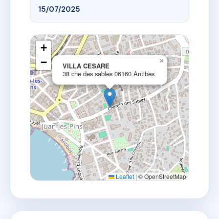
15/07/2025
+
−
×
VILLA CESARE
38 che des sables 06160 Antibes
Leaflet
|
© OpenStreetMap