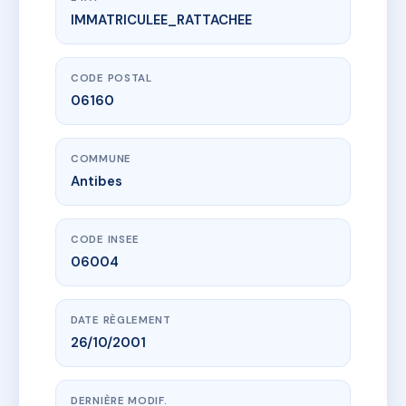
IMMATRICULEE_RATTACHEE
www.vme.plus/AA2776995
VILLA CESARE
38 che des sables
06160 Antibes
CODE POSTAL
06160
COMMUNE
Antibes
CODE INSEE
06004
DATE RÈGLEMENT
26/10/2001
DERNIÈRE MODIF.