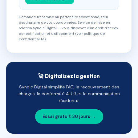
Demande transmise au partenaire sélectionné, seul
destinataire de vos coordonnées. Service de mise en
relation Syndic Digital — vous disposez d'un droit d'accès,
de rectification et d'effacement (voir politique de
confidentialité).
🚀 Digitalisez la gestion
Syndic Digital simplifie l'AG, le recouvrement des
charges, la conformité ALUR et la communication
résidents.
Essai gratuit 30 jours →