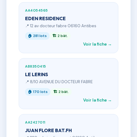
AA4054565
EDEN RESIDENCE
📍 12 av docteur fabre 06160 Antibes
🏠 281 lots
🏗 2 bât.
Voir la fiche →
AB8350415
LE LERINS
📍 8/10 AVENUE DU DOCTEUR FABRE
🏠 170 lots
🏗 2 bât.
Voir la fiche →
AA2427011
JUAN FLORE BAT.FH