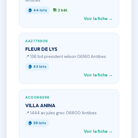
Antibes
🏠 44 lots
🏗 2 bât.
Voir la fiche →
AA2775906
FLEUR DE LYS
📍 136 bd president wilson 06160 Antibes
🏠 43 lots
Voir la fiche →
AC0096396
VILLA ANINA
📍 1444 av jules grec 06600 Antibes
🏠 39 lots
Voir la fiche →