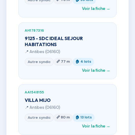
Autre syndic
Voir la fiche →
AH1787316
9125 - SDC IDEAL SEJOUR
HABITATIONS
📍 Antibes (06160)
📏 77 m
🏠 4 lots
Autre syndic
Voir la fiche →
AA1548155
VILLA MIJO
📍 Antibes (06160)
📏 80 m
🏠 13 lots
Autre syndic
Voir la fiche →