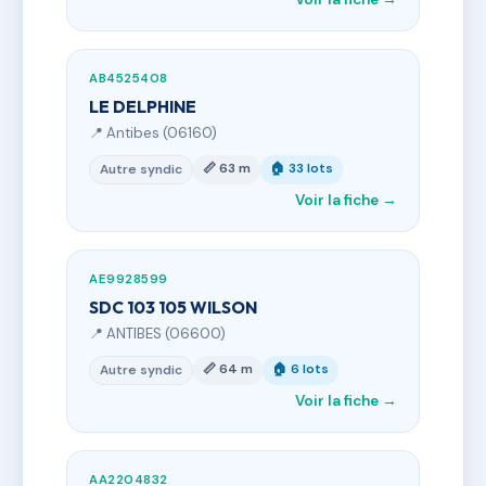
AB4525408
LE DELPHINE
📍 Antibes (06160)
📏 63 m
🏠 33 lots
Autre syndic
Voir la fiche →
AE9928599
SDC 103 105 WILSON
📍 ANTIBES (06600)
📏 64 m
🏠 6 lots
Autre syndic
Voir la fiche →
AA2204832