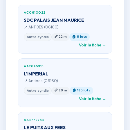
AC0610022
SDC PALAIS JEAN MAURICE
📍 ANTIBES (06160)
📏 22 m
🏠 9 lots
Autre syndic
Voir la fiche →
AA2645315
L'IMPERIAL
📍 Antibes (06160)
📏 26 m
🏠 135 lots
Autre syndic
Voir la fiche →
AA3772753
LE PUITS AUX FEES