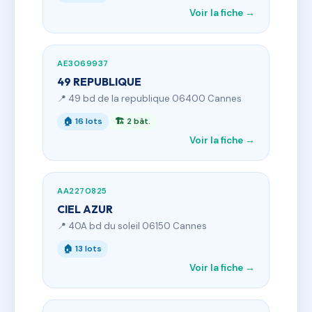
Voir la fiche →
AE3069937
49 REPUBLIQUE
📍 49 bd de la republique 06400 Cannes
🏠 16 lots
🏗 2 bât.
Voir la fiche →
AA2270825
CIEL AZUR
📍 40A bd du soleil 06150 Cannes
🏠 13 lots
Voir la fiche →