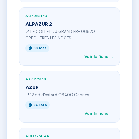
AC7923170
ALPAZUR 2
📍 LE COLLET DU GRAND PRE 06620
GREOLIERES LES NEIGES
🏠 39 lots
Voir la fiche →
AA7152358
AZUR
📍 12 bd d'oxford 06400 Cannes
🏠 30 lots
Voir la fiche →
AC0725044