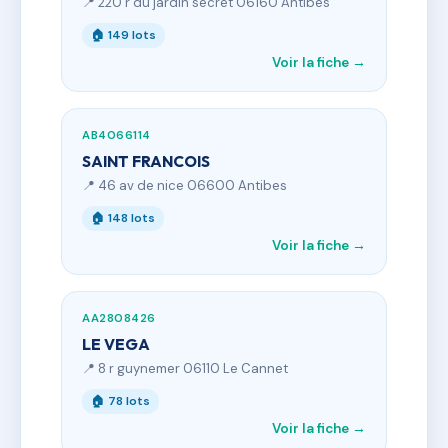
📍 220 r du jardin secret 06160 Antibes
🏠 149 lots
Voir la fiche →
AB4066114
SAINT FRANCOIS
📍 46 av de nice 06600 Antibes
🏠 148 lots
Voir la fiche →
AA2808426
LE VEGA
📍 8 r guynemer 06110 Le Cannet
🏠 78 lots
Voir la fiche →