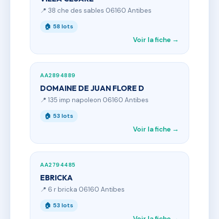
📍 38 che des sables 06160 Antibes
🏠 58 lots
Voir la fiche →
AA2894889
DOMAINE DE JUAN FLORE D
📍 135 imp napoleon 06160 Antibes
🏠 53 lots
Voir la fiche →
AA2794485
EBRICKA
📍 6 r bricka 06160 Antibes
🏠 53 lots
Voir la fiche →