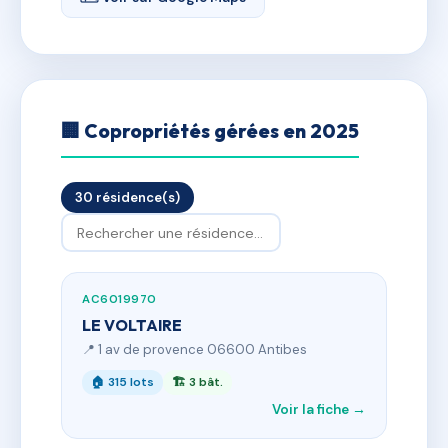
🏢 Copropriétés gérées en 2025
30 résidence(s)
AC6019970
LE VOLTAIRE
📍 1 av de provence 06600 Antibes
🏠 315 lots
🏗 3 bât.
Voir la fiche →