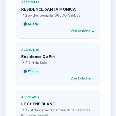
AA3510492
RESIDENCE SANTA MONICA
📍 2 av des bengalis 06600 Antibes
🏠 13 lots
Voir la fiche →
AC0501791
Résidence Du Pin
📍 51 bd du Soleil
🏠 12 lots
Voir la fiche →
AB6684005
LE CHENE BLANC
📍 4261 rte departementale d2085 06330
Roquefort-les-Pins