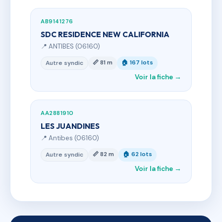
AB9141276
SDC RESIDENCE NEW CALIFORNIA
📍 ANTIBES (06160)
📏 81 m
🏠 167 lots
Autre syndic
Voir la fiche →
AA2881910
LES JUANDINES
📍 Antibes (06160)
📏 82 m
🏠 62 lots
Autre syndic
Voir la fiche →