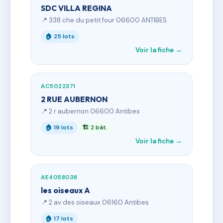
SDC VILLA REGINA
📍 338 che du petit four 06600 ANTIBES
🏠 25 lots
Voir la fiche →
AC5022371
2 RUE AUBERNON
📍 2 r aubernon 06600 Antibes
🏠 19 lots
🏗 2 bât.
Voir la fiche →
AE4058038
les oiseaux A
📍 2 av des oiseaux 06160 Antibes
🏠 17 lots