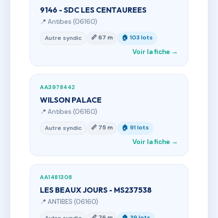
9146 - SDC LES CENTAUREES
📍 Antibes (06160)
📏 67 m
🏠 103 lots
Autre syndic
Voir la fiche →
AA3978442
WILSON PALACE
📍 Antibes (06160)
📏 75 m
🏠 91 lots
Autre syndic
Voir la fiche →
AA1481308
LES BEAUX JOURS - MS237538
📍 ANTIBES (06160)
📏 76 m
🏠 39 lots