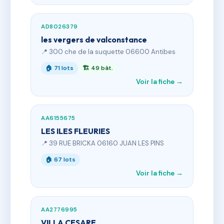
AD8026379
les vergers de valconstance
📍 300 che de la suquette 06600 Antibes
🏠 71 lots
🏗 49 bât.
Voir la fiche →
AA6155675
LES ILES FLEURIES
📍 39 RUE BRICKA 06160 JUAN LES PINS
🏠 67 lots
Voir la fiche →
AA2776995
VILLA CESARE