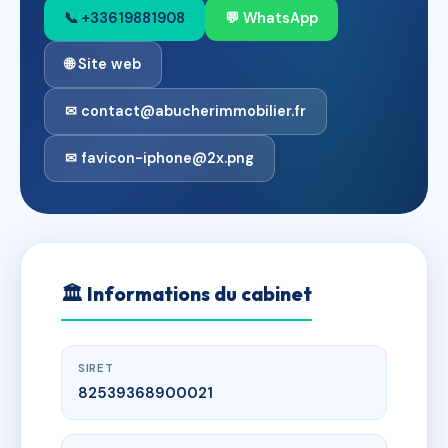
📞 +33619881908
💬 WhatsApp
🌐 Site web
✉ contact@abucherimmobilier.fr
✉ favicon-iphone@2x.png
🏛
Informations du cabinet
SIRET
82539368900021