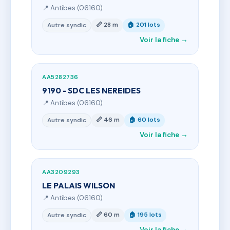
📍 Antibes (06160)
📏 28 m
🏠 201 lots
Autre syndic
Voir la fiche →
AA5282736
9190 - SDC LES NEREIDES
📍 Antibes (06160)
📏 46 m
🏠 60 lots
Autre syndic
Voir la fiche →
AA3209293
LE PALAIS WILSON
📍 Antibes (06160)
📏 60 m
🏠 195 lots
Autre syndic
Voir la fiche →