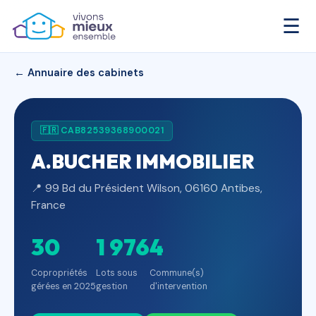
☰
← Annuaire des cabinets
🇫🇷 CAB82539368900021
A.BUCHER IMMOBILIER
📍 99 Bd du Président Wilson, 06160 Antibes,
France
30
1 976
4
Copropriétés
Lots sous
Commune(s)
gérées en 2025
gestion
d'intervention