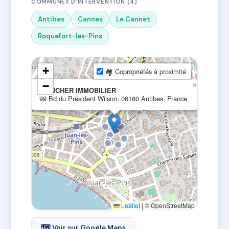
COMMUNES D'INTERVENTION (4)
Antibes
Cannes
Le Cannet
Roquefort-les-Pins
+
🏘 Copropriétés à proximité
−
×
A.BUCHER IMMOBILIER
99 Bd du Président Wilson, 06160 Antibes, France
Leaflet
|
© OpenStreetMap
🗺 Voir sur Google Maps