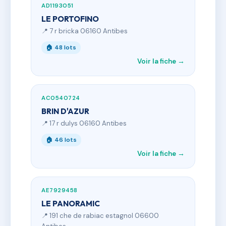
AD1193051
LE PORTOFINO
📍 7 r bricka 06160 Antibes
🏠 48 lots
Voir la fiche →
AC0540724
BRIN D'AZUR
📍 17 r dulys 06160 Antibes
🏠 46 lots
Voir la fiche →
AE7929458
LE PANORAMIC
📍 191 che de rabiac estagnol 06600