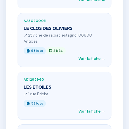
AA3020005
LE CLOS DES OLIVIERS
📍 257 che de rabiac estagnol 06600
Antibes
🏠 53 lots
🏗 2 bât.
Voir la fiche →
AD1292960
LES ETOILES
📍 1 rue Bricka
🏠 53 lots
Voir la fiche →