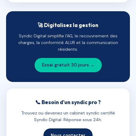
🚀 Digitalisez la gestion
Syndic Digital simplifie l'AG, le recouvrement des
charges, la conformité ALUR et la communication
résidents.
Essai gratuit 30 jours →
📞 Besoin d'un syndic pro ?
Trouvez ou devenez un cabinet syndic certifié
Syndic Digital. Réponse sous 24h.
Nous contacter