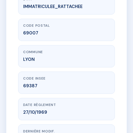
IMMATRICULEE_RATTACHEE
www.vme.plus/AA2790830
SDC 26 QUAI CLAUDE BERNARD
26 Quai Claude Bernard
69007 LYON
CODE POSTAL
69007
COMMUNE
LYON
CODE INSEE
69387
DATE RÈGLEMENT
27/10/1969
DERNIÈRE MODIF.