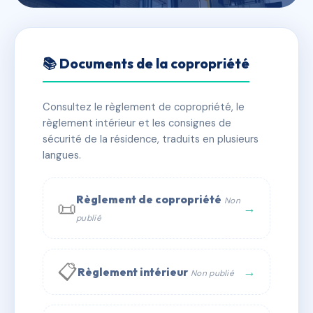
🇫🇷 RFRAA2790830
SDC 26 QUAI CLAUDE
📚 Documents de la copropriété
BERNARD
Consultez le règlement de copropriété, le
📍 26 QUAI CLAUDE BERNARD 69007 LYON
règlement intérieur et les consignes de
✓ Immatriculée
🏠 25 lots
🏗 1 bâtiment(s)
sécurité de la résidence, traduits en plusieurs
langues.
📞 Contacter Syndic Digital
💬 WhatsApp
Règlement de copropriété
Non
📜
✉ Email
→
publié
📋
→
Règlement intérieur
Non publié