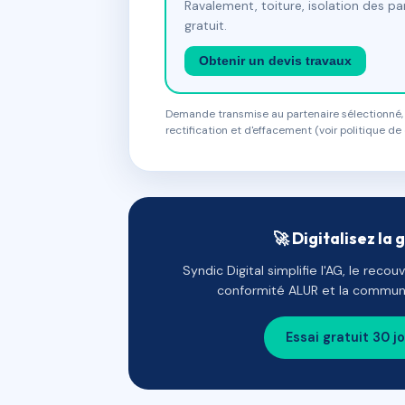
Ravalement, toiture, isolation des p
gratuit.
Obtenir un devis travaux
Demande transmise au partenaire sélectionné, s
rectification et d'effacement (voir politique de 
🚀 Digitalisez la 
Syndic Digital simplifie l'AG, le reco
conformité ALUR et la communi
Essai gratuit 30 j