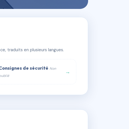
e, traduits en plusieurs langues.
Consignes de sécurité
Non
→
publié
web :
om