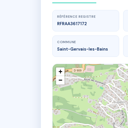
RÉFÉRENCE REGISTRE
RFRAA3617172
COMMUNE
Saint-Gervais-les-Bains
+
−
w
75 r du bar