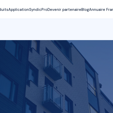
duits
Application
SyndicPro
Devenir partenaire
Blog
Annuaire Fra