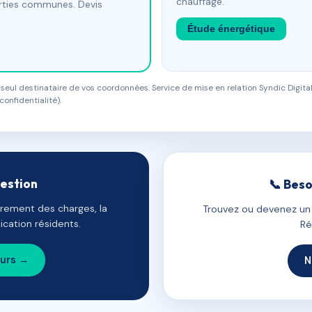
chauffage.
arties communes. Devis
Étude énergétique
eul destinataire de vos coordonnées. Service de mise en relation Syndic Digital
confidentialité).
gestion
📞 Beso
uvrement des charges, la
Trouvez ou devenez un c
cation résidents.
Ré
ours →
N