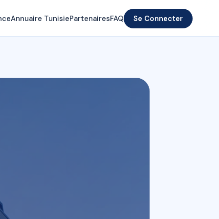
nce
Annuaire Tunisie
Partenaires
FAQ
Se Connecter