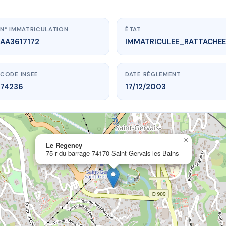
N° IMMATRICULATION
ÉTAT
AA3617172
IMMATRICULEE_RATTACHEE
CODE INSEE
DATE RÈGLEMENT
74236
17/12/2003
×
ww.vme.plus/AA3617172
Le Regency
75 r du barrage 74170 Saint-Gervais-les-Bains
Le Regency
rage
74170 Saint-Gervais-les-Bains