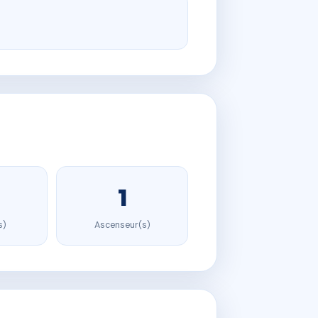
1
s)
Ascenseur(s)