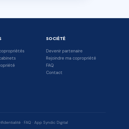
S
SOCIÉTÉ
copropriétés
Devenir partenaire
cabinets
Rejoindre ma copropriété
ropriété
FAQ
Contact
fidentialité
·
FAQ
·
App Syndic Digital