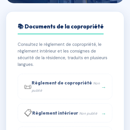
🇫🇷 RFRAA3853850
Lotissement Bonnant
📚 Documents de la copropriété
📍 imp des jonquilles, 74170 Saint-Gervais-les-Bains
Consultez le règlement de copropriété, le
✓ Immatriculée
🏠 9 lots
🏗 1 bâtiment(s)
règlement intérieur et les consignes de
sécurité de la résidence, traduits en plusieurs
langues.
📞 Contacter Syndic Digital
💬 WhatsApp
✉ Email
Règlement de copropriété
Non
📜
→
publié
📋
→
Règlement intérieur
Non publié