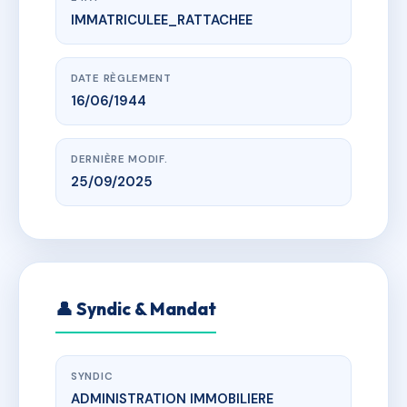
IMMATRICULEE_RATTACHEE
www.vme.plus/AA3853850
Lotissement Bonnant
imp des jonquilles, 74170 Saint-Gervais-les-Bains
DATE RÈGLEMENT
16/06/1944
DERNIÈRE MODIF.
25/09/2025
👤 Syndic & Mandat
SYNDIC
ADMINISTRATION IMMOBILIERE