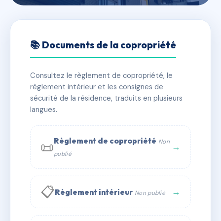
🇫🇷 RFRAA6027486
RESIDENCE 30
📚 Documents de la copropriété
MALAUSSENA
Consultez le règlement de copropriété, le
📍 30 av malaussena 06000 Nice
règlement intérieur et les consignes de
✓ Immatriculée
🏠 19 lots
🏗 1 bâtiment(s)
sécurité de la résidence, traduits en plusieurs
langues.
📞 Contacter Syndic Digital
💬 WhatsApp
Règlement de copropriété
Non
📜
✉ Email
→
publié
📋
→
Règlement intérieur
Non publié