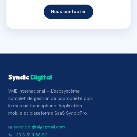
Nous contacter
Syndic
Digital
VME International — L'écosystème
complet de gestion de copropriété pour
le marché francophone. Application
mobile et plateforme SaaS SyndicPro.
📧
syndic.digital@gmail.com
📞
+33 6 51 11 56 90