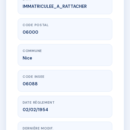
IMMATRICULEE_A_RATTACHER
www.vme.plus/AA6027486
RESIDENCE 30 MALAUSSENA
30 av malaussena
06000 Nice
CODE POSTAL
06000
COMMUNE
Nice
CODE INSEE
06088
DATE RÈGLEMENT
02/02/1954
DERNIÈRE MODIF.