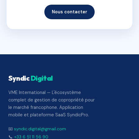
Nous contacter
Syndic
Digital
VME International — L'écosystème
complet de gestion de copropriété pour
le marché francophone. Application
mobile et plateforme SaaS SyndicPro.
📧
syndic.digital@gmail.com
📞
+33 6 51 11 56 90