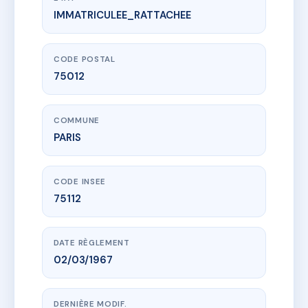
IMMATRICULEE_RATTACHEE
www.vme.plus/AA7707276
1 VILLA DU BEL AIR
1 vla du bel air
75012 PARIS
CODE POSTAL
75012
COMMUNE
PARIS
CODE INSEE
75112
DATE RÈGLEMENT
02/03/1967
DERNIÈRE MODIF.