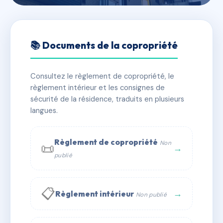
🇫🇷 RFRAA7707276
1 VILLA DU BEL AIR
📚 Documents de la copropriété
📍 1 vla du bel air 75012 PARIS
Consultez le règlement de copropriété, le
✓ Immatriculée
🏠 26 lots
🏗 1 bâtiment(s)
règlement intérieur et les consignes de
sécurité de la résidence, traduits en plusieurs
langues.
📞 Contacter Syndic Digital
💬 WhatsApp
✉ Email
Règlement de copropriété
Non
📜
→
publié
📋
→
Règlement intérieur
Non publié