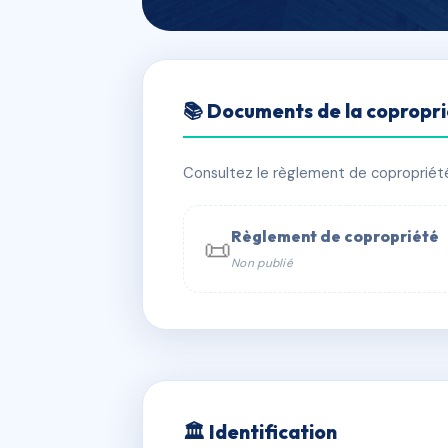
🇫🇷 RFRAA8128910
📚 Documents de la copropr
LE PRISKA
📍 899 bd du dr jean bastide 30240 
Consultez le règlement de copropriété, 
✓ Immatriculée
🏠 185 lots
🏗 7 
Règlement de copropriété
📜
Non publié
📞 Contacter Syndic Digital

Coproprié
229 
N°
w
🏛 Identification