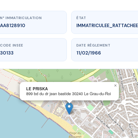
N° IMMATRICULATION
ÉTAT
AA8128910
IMMATRICULEE_RATTACHEE
CODE INSEE
DATE RÈGLEMENT
30133
11/02/1966
×
ww.vme.plus/AA8128910
LE PRISKA
899 bd du dr jean bastide 30240 Le Grau-du-Roi
LE PRISKA
 jean bastide
30240 Le Grau-du-Roi