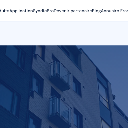
duits
Application
SyndicPro
Devenir partenaire
Blog
Annuaire Fra