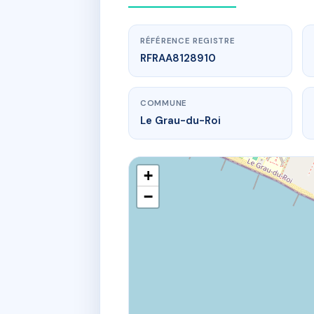
RÉFÉRENCE REGISTRE
RFRAA8128910
COMMUNE
Le Grau-du-Roi
+
−
w
899 bd du dr