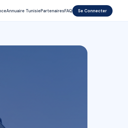
nce
Annuaire Tunisie
Partenaires
FAQ
Se Connecter