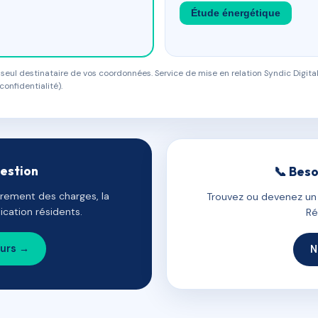
Étude énergétique
eul destinataire de vos coordonnées. Service de mise en relation Syndic Digital
confidentialité).
gestion
📞 Beso
uvrement des charges, la
Trouvez ou devenez un c
cation résidents.
Ré
ours →
N