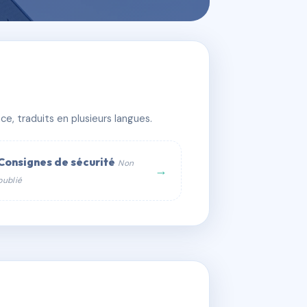
e, traduits en plusieurs langues.
Consignes de sécurité
Non
→
publié
web :
om