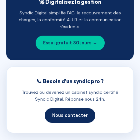
🚀 Digitalisez la gestion
Syndic Digital simplifie l'AG, le recouvrement des
charges, la conformité ALUR et la communication
résidents.
Essai gratuit 30 jours →
📞 Besoin d'un syndic pro ?
Trouvez ou devenez un cabinet syndic certifié
Syndic Digital. Réponse sous 24h.
Nous contacter