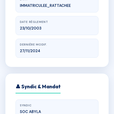
IMMATRICULEE_RATTACHEE
www.vme.plus/AA8817066
16 GALLIENI
16 rue galliéni
DATE RÈGLEMENT
23/10/2003
DERNIÈRE MODIF.
27/11/2024
👤 Syndic & Mandat
SYNDIC
SOC ABYLA