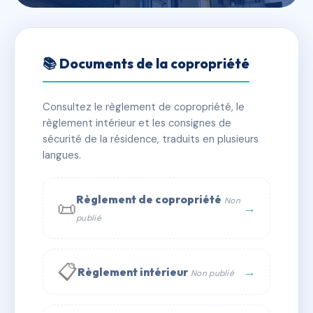
🇫🇷 RFRAA8817066
16 GALLIENI
📚 Documents de la copropriété
📍 16 rue galliéni
Consultez le règlement de copropriété, le
✓ Immatriculée
🏠 20 lots
🏗 1 bâtiment(s)
règlement intérieur et les consignes de
sécurité de la résidence, traduits en plusieurs
langues.
📞 Contacter Syndic Digital
💬 WhatsApp
✉ Email
Règlement de copropriété
Non
📜
→
publié
📋
→
Règlement intérieur
Non publié