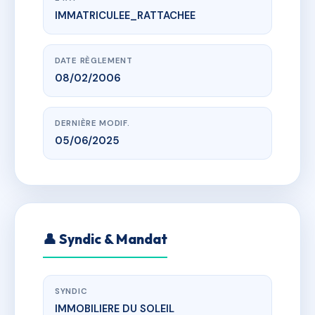
IMMATRICULEE_RATTACHEE
www.vme.plus/AA9607656
LES GRANGES D'ARVIEUX
la chalp, 05350 Arvieux
DATE RÈGLEMENT
08/02/2006
DERNIÈRE MODIF.
05/06/2025
👤 Syndic & Mandat
SYNDIC
IMMOBILIERE DU SOLEIL