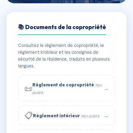
🇫🇷 RFRAA9607656
LES GRANGES D'ARVIEUX
📚 Documents de la copropriété
📍 la chalp, 05350 Arvieux
Consultez le règlement de copropriété, le
✓ Immatriculée
🏠 119 lots
🏗 1 bâtiment(s)
règlement intérieur et les consignes de
sécurité de la résidence, traduits en plusieurs
langues.
📞 Contacter Syndic Digital
💬 WhatsApp
✉ Email
Règlement de copropriété
Non
📜
→
publié
📋
→
Règlement intérieur
Non publié