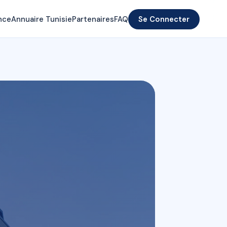
nce
Annuaire Tunisie
Partenaires
FAQ
Se Connecter