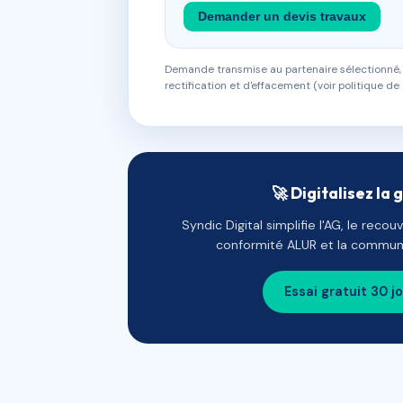
Demander un devis travaux
Demande transmise au partenaire sélectionné, s
rectification et d'effacement (voir politique de 
🚀 Digitalisez la 
Syndic Digital simplifie l'AG, le reco
conformité ALUR et la communi
Essai gratuit 30 j