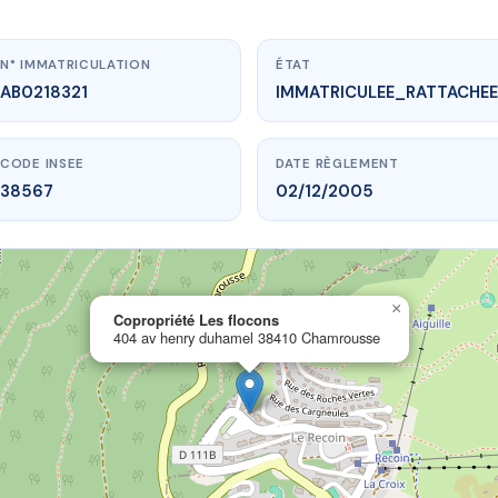
N° IMMATRICULATION
ÉTAT
AB0218321
IMMATRICULEE_RATTACHEE
CODE INSEE
DATE RÈGLEMENT
38567
02/12/2005
×
.vme.plus/AB0218321
Copropriété Les flocons
404 av henry duhamel 38410 Chamrousse
opriété Les flocons
ry duhamel
38410 Chamrousse