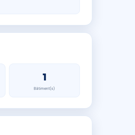
1
Bâtiment(s)