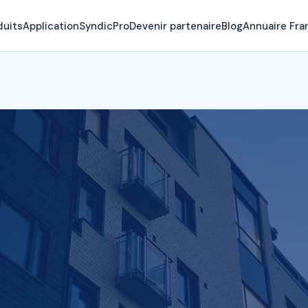
duits
Application
SyndicPro
Devenir partenaire
Blog
Annuaire Fra