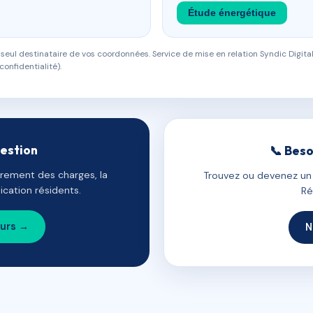
Étude énergétique
eul destinataire de vos coordonnées. Service de mise en relation Syndic Digital
confidentialité).
gestion
📞 Beso
uvrement des charges, la
Trouvez ou devenez un c
cation résidents.
Ré
ours →
N