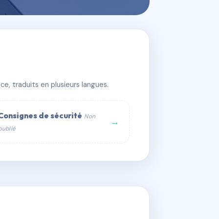
e, traduits en plusieurs langues.
Consignes de sécurité
Non
→
publié
web :
om