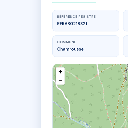
RÉFÉRENCE REGISTRE
RFRAB0218321
COMMUNE
Chamrousse
+
−
www
Copr
404 av hen