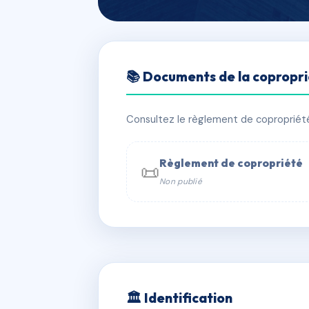
🇫🇷 RFRAB0218321
📚 Documents de la copropr
Copropriété Le
📍 404 av henry duhamel 38410 Ch
Consultez le règlement de copropriété, 
✓ Immatriculée
🏠 40 lots
🏗 1 
Règlement de copropriété
📜
Non publié
📞 Contacter Syndic Digital

Coproprié
229 
N°
w
🏛 Identification