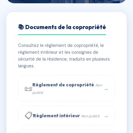
🇫🇷 RFRAB0270868
SDC PAUL FORT N° 30 -
📚 Documents de la copropriété
75014
Consultez le règlement de copropriété, le
📍 30 r paul fort 75014 Paris
règlement intérieur et les consignes de
✓ Immatriculée
🏠 14 lots
🏗 1 bâtiment(s)
sécurité de la résidence, traduits en plusieurs
langues.
📞 Contacter Syndic Digital
💬 WhatsApp
Règlement de copropriété
Non
📜
✉ Email
→
publié
📋
→
Règlement intérieur
Non publié