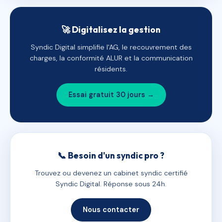
🚀 Digitalisez la gestion
Syndic Digital simplifie l'AG, le recouvrement des
charges, la conformité ALUR et la communication
résidents.
Essai gratuit 30 jours →
📞 Besoin d'un syndic pro ?
Trouvez ou devenez un cabinet syndic certifié
Syndic Digital. Réponse sous 24h.
Nous contacter