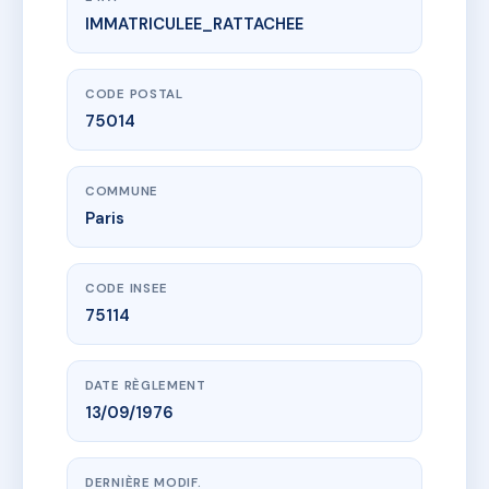
IMMATRICULEE_RATTACHEE
www.vme.plus/AB0270868
SDC PAUL FORT N° 30 - 75014
30 r paul fort
75014 Paris
CODE POSTAL
75014
COMMUNE
Paris
CODE INSEE
75114
DATE RÈGLEMENT
13/09/1976
DERNIÈRE MODIF.