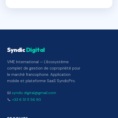
Syndic
Digital
VME International — L'écosystème
complet de gestion de copropriété pour
le marché francophone. Application
mobile et plateforme SaaS SyndicPro.
📧
syndic.digital@gmail.com
📞
+33 6 51 11 56 90