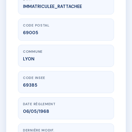
IMMATRICULEE_RATTACHEE
www.vme.plus/AB0855148
SDC LA CERISAIE
16 r de tourvielle
69005 LYON
CODE POSTAL
69005
COMMUNE
LYON
CODE INSEE
69385
DATE RÈGLEMENT
06/05/1968
DERNIÈRE MODIF.