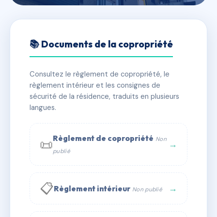
🇫🇷 RFRAB0855148
SDC LA CERISAIE
📚 Documents de la copropriété
📍 16 r de tourvielle 69005 LYON
Consultez le règlement de copropriété, le
✓ Immatriculée
🏠 200 lots
🏗 1 bâtiment(s)
règlement intérieur et les consignes de
sécurité de la résidence, traduits en plusieurs
langues.
📞 Contacter Syndic Digital
💬 WhatsApp
✉ Email
Règlement de copropriété
Non
📜
→
publié
📋
→
Règlement intérieur
Non publié