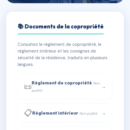
🇫🇷 RFRAB1304849
SAINT-JACQUES
📚 Documents de la copropriété
📍 159B r du general de gaulle 97400 Saint-Denis
Consultez le règlement de copropriété, le
✓ Immatriculée
🏠 93 lots
🏗 1 bâtiment(s)
règlement intérieur et les consignes de
sécurité de la résidence, traduits en plusieurs
langues.
📞 Contacter Syndic Digital
💬 WhatsApp
✉ Email
Règlement de copropriété
Non
📜
→
publié
📋
→
Règlement intérieur
Non publié