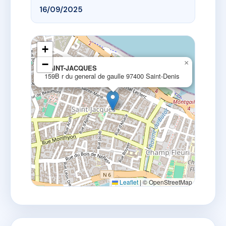
16/09/2025
+
−
×
SAINT-JACQUES
159B r du general de gaulle 97400 Saint-Denis
Leaflet
|
© OpenStreetMap