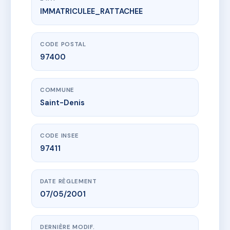
IMMATRICULEE_RATTACHEE
www.vme.plus/AB1304849
SAINT-JACQUES
159B r du general de gaulle
97400 Saint-Denis
CODE POSTAL
97400
COMMUNE
Saint-Denis
CODE INSEE
97411
DATE RÈGLEMENT
07/05/2001
DERNIÈRE MODIF.