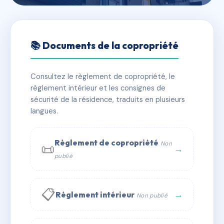
🇫🇷 RFRAB2540292
LES JARDINS DU ROC
📚 Documents de la copropriété
📍 che des croix, 05200 Embrun
Consultez le règlement de copropriété, le
✓ Immatriculée
🏠 53 lots
🏗 1 bâtiment(s)
règlement intérieur et les consignes de
sécurité de la résidence, traduits en plusieurs
langues.
📞 Contacter Syndic Digital
💬 WhatsApp
✉ Email
Règlement de copropriété
Non
📜
→
publié
📋
→
Règlement intérieur
Non publié