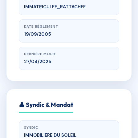
IMMATRICULEE_RATTACHEE
www.vme.plus/AB2540292
LES JARDINS DU ROC
che des croix, 05200 Embrun
DATE RÈGLEMENT
19/09/2005
DERNIÈRE MODIF.
27/04/2025
👤 Syndic & Mandat
SYNDIC
IMMOBILIERE DU SOLEIL