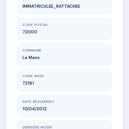
IMMATRICULEE_RATTACHEE
www.vme.plus/AB3173887
PLEIN SOLEIL
10 r marcel proust
72000 Le Mans
CODE POSTAL
72000
COMMUNE
Le Mans
CODE INSEE
72181
DATE RÈGLEMENT
10/04/2012
DERNIÈRE MODIF.