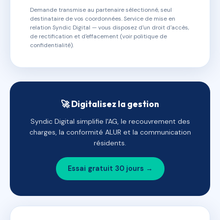
Demande transmise au partenaire sélectionné, seul
destinataire de vos coordonnées. Service de mise en
relation Syndic Digital — vous disposez d'un droit d'accès,
de rectification et d'effacement (voir politique de
confidentialité).
🚀 Digitalisez la gestion
Syndic Digital simplifie l'AG, le recouvrement des
charges, la conformité ALUR et la communication
résidents.
Essai gratuit 30 jours →