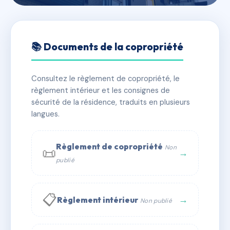
🇫🇷 RFRAB3173887
PLEIN SOLEIL
📚 Documents de la copropriété
📍 10 r marcel proust 72000 Le Mans
Consultez le règlement de copropriété, le
✓ Immatriculée
🏠 112 lots
🏗 1 bâtiment(s)
règlement intérieur et les consignes de
sécurité de la résidence, traduits en plusieurs
langues.
📞 Contacter Syndic Digital
💬 WhatsApp
✉ Email
Règlement de copropriété
Non
📜
→
publié
📋
→
Règlement intérieur
Non publié