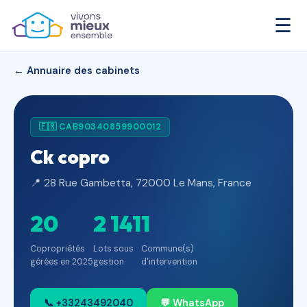
☰
← Annuaire des cabinets
🇫🇷 CAB90340859900012
Ck copro
📍 28 Rue Gambetta, 72000 Le Mans, France
20
2 141
1
Copropriétés
Lots sous
Commune(s)
gérées en 2025
gestion
d'intervention
📞 +33243492040
💬 WhatsApp