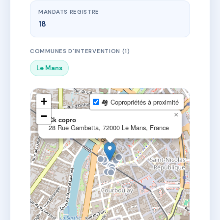
MANDATS REGISTRE
18
COMMUNES D'INTERVENTION (1)
Le Mans
+
🏘 Copropriétés à proximité
−
×
Ck copro
28 Rue Gambetta, 72000 Le Mans, France