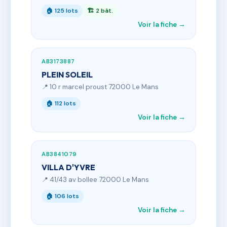
🏠 125 lots
🏗 2 bât.
Voir la fiche →
AB3173887
PLEIN SOLEIL
📍 10 r marcel proust 72000 Le Mans
🏠 112 lots
Voir la fiche →
AB3841079
VILLA D'YVRE
📍 41/43 av bollee 72000 Le Mans
🏠 106 lots
Voir la fiche →