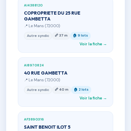
AI4388120
COPROPRIETE DU 25 RUE
GAMBETTA
📍 Le Mans (72000)
📏 37 m
🏠 9 lots
Autre syndic
Voir la fiche →
AI8970824
40 RUE GAMBETTA
📍 Le Mans (72000)
📏 40 m
🏠 2 lots
Autre syndic
Voir la fiche →
AF3890316
SAINT BENOIT ILOT 5