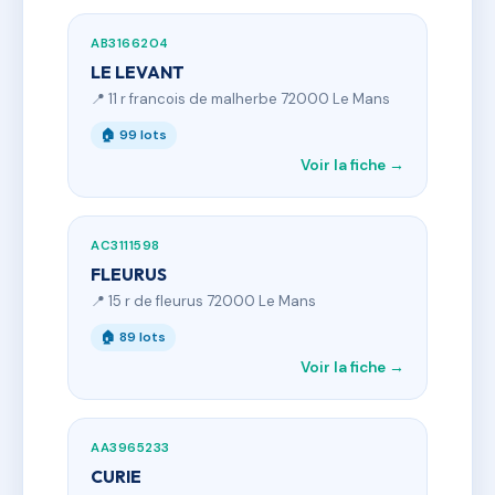
AB3166204
LE LEVANT
📍 11 r francois de malherbe 72000 Le Mans
🏠 99 lots
Voir la fiche →
AC3111598
FLEURUS
📍 15 r de fleurus 72000 Le Mans
🏠 89 lots
Voir la fiche →
AA3965233
CURIE