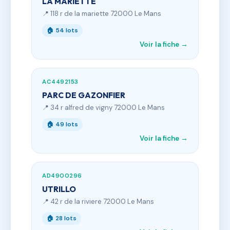
LA MARIETTE
📍 118 r de la mariette 72000 Le Mans
🏠 54 lots
Voir la fiche →
AC4492153
PARC DE GAZONFIER
📍 34 r alfred de vigny 72000 Le Mans
🏠 49 lots
Voir la fiche →
AD4900296
UTRILLO
📍 42 r de la riviere 72000 Le Mans
🏠 28 lots