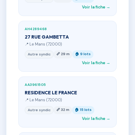
Voir la fiche →
AH4289468
27 RUE GAMBETTA
📍 Le Mans (72000)
📏 29 m
🏠 9 lots
Autre syndic
Voir la fiche →
AA3961505
RESIDENCE LE FRANCE
📍 Le Mans (72000)
📏 32 m
🏠 15 lots
Autre syndic
Voir la fiche →