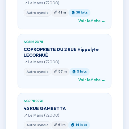
📍 Le Mans (72000)
📏 41 m
🏠 38 lots
Autre syndic
Voir la fiche →
AG5162375
COPROPRIETE DU 2 RUE Hippolyte
LECORNUÉ
📍 Le Mans (72000)
📏 57 m
🏠 5 lots
Autre syndic
Voir la fiche →
AG7759731
45 RUE GAMBETTA
📍 Le Mans (72000)
📏 61 m
🏠 14 lots
Autre syndic