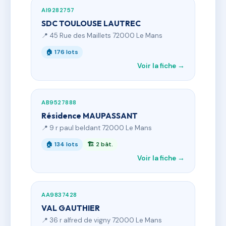
AI9282757
SDC TOULOUSE LAUTREC
📍 45 Rue des Maillets 72000 Le Mans
🏠 176 lots
Voir la fiche →
AB9527888
Résidence MAUPASSANT
📍 9 r paul beldant 72000 Le Mans
🏠 134 lots
🏗 2 bât.
Voir la fiche →
AA9837428
VAL GAUTHIER
📍 36 r alfred de vigny 72000 Le Mans