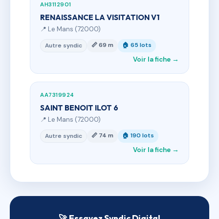
AH3112901
RENAISSANCE LA VISITATION V1
📍 Le Mans (72000)
📏 69 m
🏠 65 lots
Autre syndic
Voir la fiche →
AA7319924
SAINT BENOIT ILOT 6
📍 Le Mans (72000)
📏 74 m
🏠 190 lots
Autre syndic
Voir la fiche →
🚀 Essayez Syndic Digital