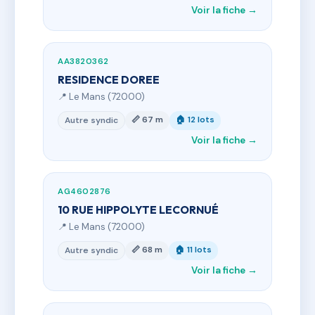
Voir la fiche →
AA3820362
RESIDENCE DOREE
📍 Le Mans (72000)
📏 67 m
🏠 12 lots
Autre syndic
Voir la fiche →
AG4602876
10 RUE HIPPOLYTE LECORNUÉ
📍 Le Mans (72000)
📏 68 m
🏠 11 lots
Autre syndic
Voir la fiche →