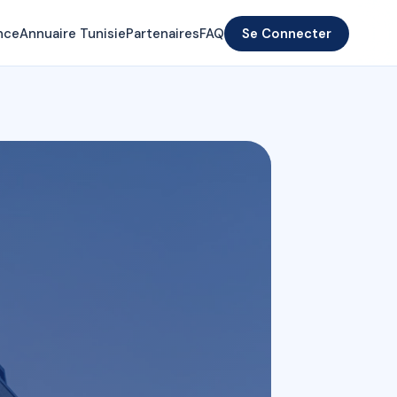
nce
Annuaire Tunisie
Partenaires
FAQ
Se Connecter