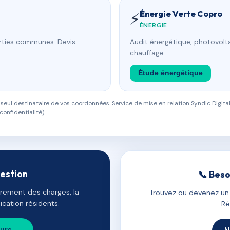
Énergie Verte Copro
⚡
ÉNERGIE
arties communes. Devis
Audit énergétique, photovolta
chauffage.
Étude énergétique
eul destinataire de vos coordonnées. Service de mise en relation Syndic Digital
confidentialité).
gestion
📞 Beso
uvrement des charges, la
Trouvez ou devenez un c
cation résidents.
Ré