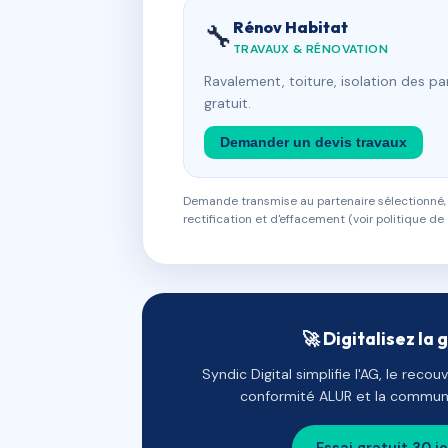
Rénov Habitat
🔧
TRAVAUX & RÉNOVATION
Ravalement, toiture, isolation des p
gratuit.
Demander un devis travaux
Demande transmise au partenaire sélectionné, s
rectification et d'effacement (voir politique de 
🚀 Digitalisez la 
Syndic Digital simplifie l'AG, le reco
conformité ALUR et la communi