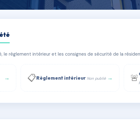
iété
DE CEUZE
le règlement intérieur et les consignes de sécurité de la résidenc
 bâtiment(s)
📋
🚨
→
→
Règlement intérieur
Non publié
 WhatsApp
✉ Email
té
rue Saint-Honoré, 75001 Paris - Tél. : +33 6 51 11 56 90 - 
AB4188223
🇫🇷
ww.syndic.digital - E-mail : syndic.digital@gmail.c