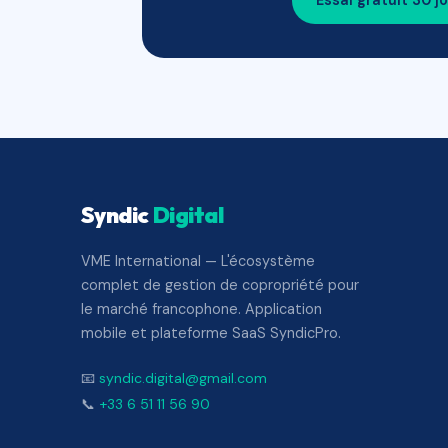
Essai gratuit 30 j
Syndic
Digital
VME International — L'écosystème
complet de gestion de copropriété pour
le marché francophone. Application
mobile et plateforme SaaS SyndicPro.
📧
syndic.digital@gmail.com
📞
+33 6 51 11 56 90