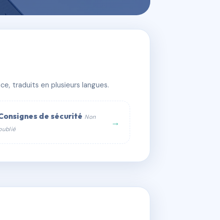
e, traduits en plusieurs langues.
Consignes de sécurité
Non
→
publié
web :
om