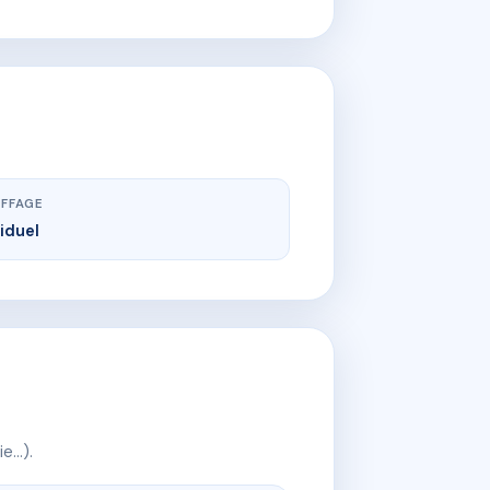
FFAGE
viduel
ie…).