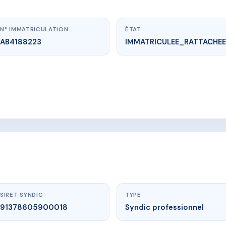
N° IMMATRICULATION
ÉTAT
AB4188223
IMMATRICULEE_RATTACHEE
vme.plus/AB4188223
S JARDINS DE CEUZE
 ceuze, 05400 Manteyer
SIRET SYNDIC
TYPE
91378605900018
Syndic professionnel