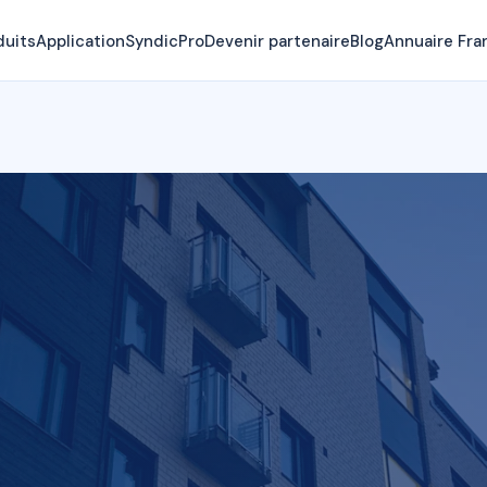
duits
Application
SyndicPro
Devenir partenaire
Blog
Annuaire Fra