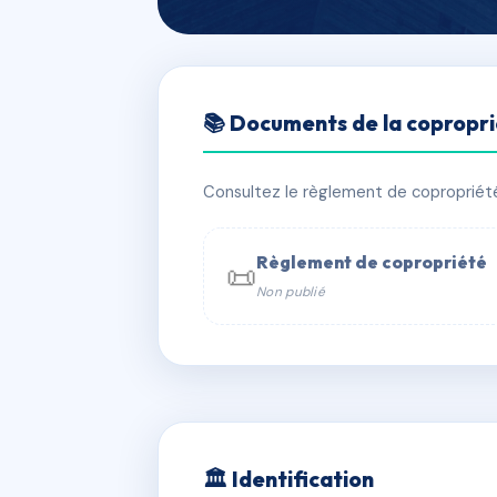
🇫🇷 RFRAB4188223
📚 Documents de la copropr
LES JARDINS 
📍 rte de ceuze, 05400 Manteyer
Consultez le règlement de copropriété, 
✓ Immatriculée
🏠 39 lots
🏗 39
Règlement de copropriété
📜
Non publié
📞 Contacter Syndic Digital

Coproprié
229 
N°
w
🏛 Identification