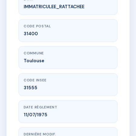
IMMATRICULEE_RATTACHEE
www.vme.plus/AB6047021
38 rue Edouart Baudrimont
38 r edouard baudrimont
31400 Toulouse
CODE POSTAL
31400
COMMUNE
Toulouse
CODE INSEE
31555
DATE RÈGLEMENT
11/07/1975
DERNIÈRE MODIF.