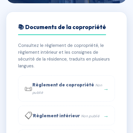
🇫🇷 RFRAB6047021
38 rue Edouart Baudrimont
📚 Documents de la copropriété
📍 38 r edouard baudrimont 31400 Toulouse
Consultez le règlement de copropriété, le
✓ Immatriculée
🏠 42 lots
🏗 1 bâtiment(s)
règlement intérieur et les consignes de
sécurité de la résidence, traduits en plusieurs
langues.
📞 Contacter Syndic Digital
💬 WhatsApp
✉ Email
Règlement de copropriété
Non
📜
→
publié
📋
→
Règlement intérieur
Non publié