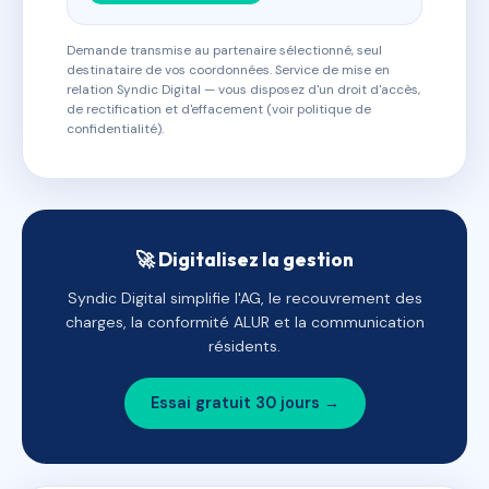
Demande transmise au partenaire sélectionné, seul
destinataire de vos coordonnées. Service de mise en
relation Syndic Digital — vous disposez d'un droit d'accès,
de rectification et d'effacement (voir politique de
confidentialité).
🚀 Digitalisez la gestion
Syndic Digital simplifie l'AG, le recouvrement des
charges, la conformité ALUR et la communication
résidents.
Essai gratuit 30 jours →