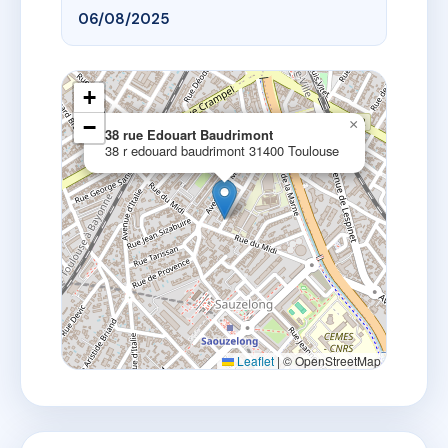
06/08/2025
+
−
×
38 rue Edouart Baudrimont
38 r edouard baudrimont 31400 Toulouse
Leaflet
|
© OpenStreetMap