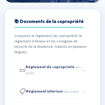
🇫🇷 RFRAB6578587
L'AURORE
📚 Documents de la copropriété
📍 Quartier La Chausière 05200 EMBRUN
Consultez le règlement de copropriété, le
✓ Immatriculée
🏠 46 lots
🏗 1 bâtiment(s)
règlement intérieur et les consignes de
sécurité de la résidence, traduits en plusieurs
langues.
📞 Contacter Syndic Digital
💬 WhatsApp
✉ Email
Règlement de copropriété
Non
📜
→
publié
📋
→
Règlement intérieur
Non publié