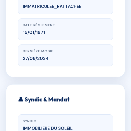
IMMATRICULEE_RATTACHEE
www.vme.plus/AB6578587
L'AURORE
Quartier La Chausière 05200 EMBRUN
DATE RÈGLEMENT
15/01/1971
DERNIÈRE MODIF.
27/06/2024
👤 Syndic & Mandat
SYNDIC
IMMOBILIERE DU SOLEIL