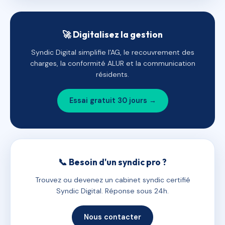
🚀 Digitalisez la gestion
Syndic Digital simplifie l'AG, le recouvrement des
charges, la conformité ALUR et la communication
résidents.
Essai gratuit 30 jours →
📞 Besoin d'un syndic pro ?
Trouvez ou devenez un cabinet syndic certifié
Syndic Digital. Réponse sous 24h.
Nous contacter