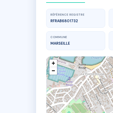
RÉFÉRENCE REGISTRE
RFRAB6801732
COMMUNE
MARSEILLE
+
−
www.
82 tra p