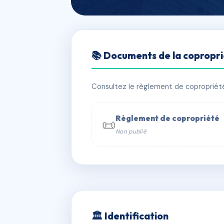
🇫🇷 RFRAB6801732
📚 Documents de la copropr
LA CLOSERIE
📍 82 tra pourriere 13008 MARSEILLE
Consultez le règlement de copropriété, 
✓ Immatriculée
🏠 251 lots
🏗 1 
Règlement de copropriété
📜
Non publié
📞 Contacter Syndic Digital

Coproprié
229 
N°
w
🏛 Identification