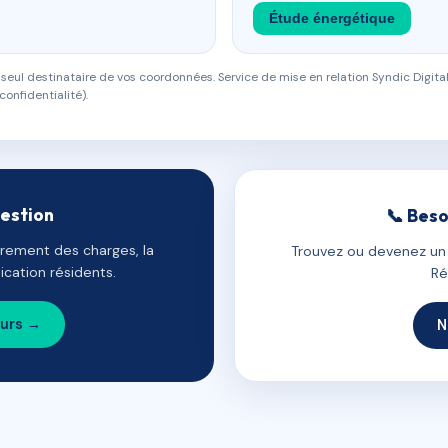
Étude énergétique
eul destinataire de vos coordonnées. Service de mise en relation Syndic Digital
confidentialité).
gestion
📞 Beso
uvrement des charges, la
Trouvez ou devenez un c
cation résidents.
Ré
ours →
N