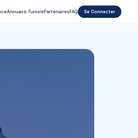
nce
Annuaire Tunisie
Partenaires
FAQ
Se Connecter