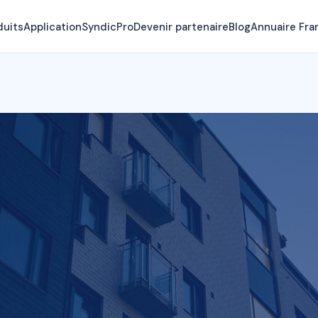
duits
Application
SyndicPro
Devenir partenaire
Blog
Annuaire Fra