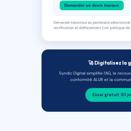
Demander un devis travaux
Demande transmise au partenaire sélectionné, s
rectification et d'effacement (voir politique de 
🚀 Digitalisez la 
Syndic Digital simplifie l'AG, le reco
conformité ALUR et la communi
Essai gratuit 30 j