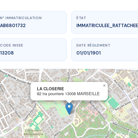
N° IMMATRICULATION
ÉTAT
AB6801732
IMMATRICULEE_RATTACHEE
CODE INSEE
DATE RÈGLEMENT
13208
01/01/1901
×
vme.plus/AB6801732
LA CLOSERIE
82 tra pourriere 13008 MARSEILLE
LA CLOSERIE
ourriere
13008 MARSEILLE