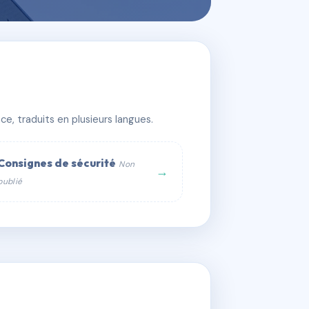
e, traduits en plusieurs langues.
Consignes de sécurité
Non
→
publié
web :
om