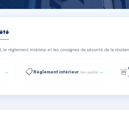
iété
le règlement intérieur et les consignes de sécurité de la résidenc
bâtiment(s)
📋
🚨
→
→
Règlement intérieur
Non publié
 WhatsApp
✉ Email
té
rue Saint-Honoré, 75001 Paris - Tél. : +33 6 51 11 56 90 - 
AB6801732
🇫🇷
ww.syndic.digital - E-mail : syndic.digital@gmail.c