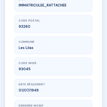
IMMATRICULEE_RATTACHEE
www.vme.plus/AB7551658
SDC 2 GEORGES POMPIDOU
2 r georges pompidou
93260 Les Lilas
CODE POSTAL
93260
COMMUNE
Les Lilas
CODE INSEE
93045
DATE RÈGLEMENT
01/07/1949
DERNIÈRE MODIF.