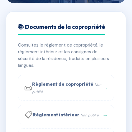
🇫🇷 RFRAB7551658
SDC 2 GEORGES POMPIDOU
📚 Documents de la copropriété
📍 2 r georges pompidou 93260 Les Lilas
Consultez le règlement de copropriété, le
✓ Immatriculée
🏠 32 lots
🏗 1 bâtiment(s)
règlement intérieur et les consignes de
sécurité de la résidence, traduits en plusieurs
langues.
📞 Contacter Syndic Digital
💬 WhatsApp
✉ Email
Règlement de copropriété
Non
📜
→
publié
📋
→
Règlement intérieur
Non publié