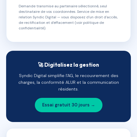
Demande transmise au partenaire sélectionné, seul
destinataire de vos coordonnées. Service de mise en
relation Syndic Digital — vous disposez d'un droit d'accès,
de rectification et d'effacement (voir politique de
confidentialité).
🚀 Digitalisez la gestion
Syndic Digital simplifie l'AG, le recouvrement des
charges, la conformité ALUR et la communication
résidents.
Essai gratuit 30 jours →